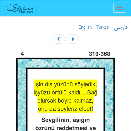
Toggl
naviga
English
Türkçe
فارسی
4
319-368
İşin dış yüzünü söyledik,
içyüzü örtülü kaldı... Sağ
olursak böyle kalmaz,
onu da söyleriz elbet!
Sevgilinin, âşığın
özrünü reddetmesi ve