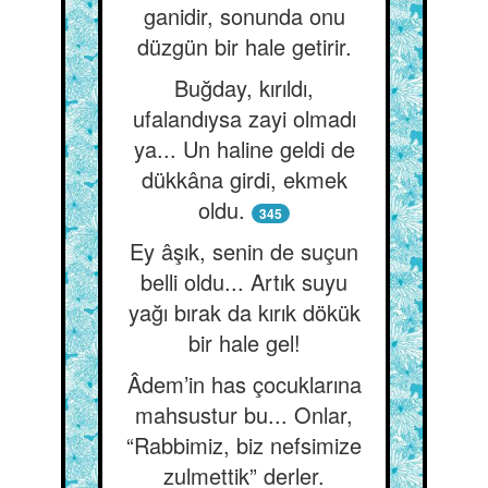
ganidir, sonunda onu
düzgün bir hale getirir.
Buğday, kırıldı,
ufalandıysa zayi olmadı
ya... Un haline geldi de
dükkâna girdi, ekmek
oldu.
345
Ey âşık, senin de suçun
belli oldu... Artık suyu
yağı bırak da kırık dökük
bir hale gel!
Âdem’in has çocuklarına
mahsustur bu... Onlar,
“Rabbimiz, biz nefsimize
zulmettik” derler.