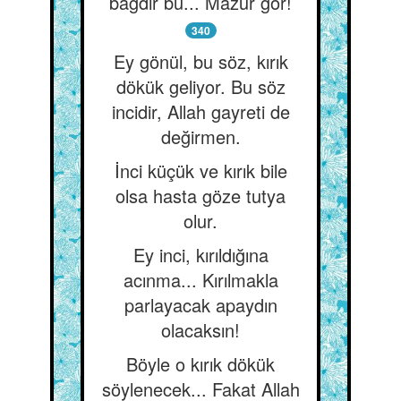
bağdır bu... Mazur gör!
340
Ey gönül, bu söz, kırık
dökük geliyor. Bu söz
incidir, Allah gayreti de
değirmen.
İnci küçük ve kırık bile
olsa hasta göze tutya
olur.
Ey inci, kırıldığına
acınma... Kırılmakla
parlayacak apaydın
olacaksın!
Böyle o kırık dökük
söylenecek... Fakat Allah