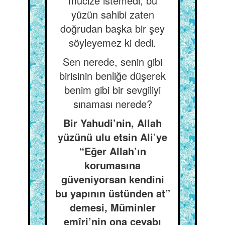
mucize istemedi, bu
yüzün sahibi zaten
doğrudan başka bir şey
söyleyemez ki dedi.
Sen nerede, senin gibi
birisinin benliğe düşerek
benim gibi bir sevgiliyi
sınaması nerede?
Bir Yahudi’nin, Allah
yüzünü ulu etsin Ali’ye
“Eğer Allah’ın
korumasına
güveniyorsan kendini
bu yapının üstünden at”
demesi, Müminler
emîri’nin ona cevabı