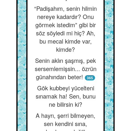
“Padişahım, senin hilmin
nereye kadardır? Onu
görmek istedim” gibi bir
söz söyledi mi hiç? Ah,
bu mecal kimde var,
kimde?
Senin aklın şaşmış, pek
sersemlemişsin... özrün
günahından beter!
365
Gök kubbeyi yücelteni
sınamak ha! Sen, bunu
ne bilirsin ki?
A hayrı, şerri bilmeyen,
sen kendini sına,