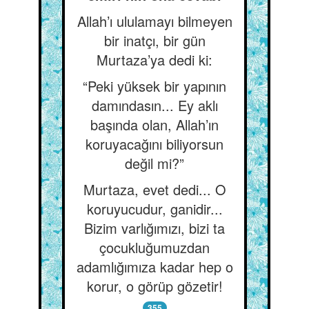
Allah’ı ululamayı bilmeyen
bir inatçı, bir gün
Murtaza’ya dedi ki:
“Peki yüksek bir yapının
damındasın... Ey aklı
başında olan, Allah’ın
koruyacağını biliyorsun
değil mi?”
Murtaza, evet dedi... O
koruyucudur, ganidir...
Bizim varlığımızı, bizi ta
çocukluğumuzdan
adamlığımıza kadar hep o
korur, o görüp gözetir!
355