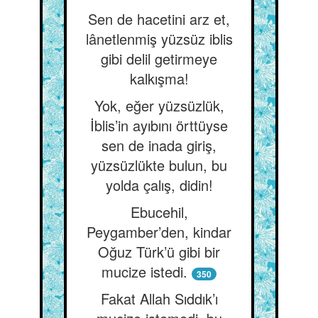
Sen de hacetini arz et,
lânetlenmiş yüzsüz iblis
gibi delil getirmeye
kalkışma!
Yok, eğer yüzsüzlük,
İblis’in ayıbını örttüyse
sen de inada giriş,
yüzsüzlükte bulun, bu
yolda çalış, didin!
Ebucehil,
Peygamber’den, kindar
Oğuz Türk’ü gibi bir
mucize istedi.
350
Fakat Allah Sıddık’ı