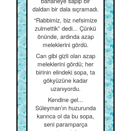
bahaneye sapıp bir
daldan bir dala sıçramadı.
“Rabbimiz, biz nefsimize
zulmettik” dedi... Çünkü
önünde, ardında azap
meleklerini gördü.
Can gibi gizli olan azap
meleklerini gördü; her
birinin elindeki sopa, ta
gökyüzüne kadar
uzanıyordu.
Kendine gel...
Süleyman’ın huzurunda
karınca ol da bu sopa,
seni paramparça