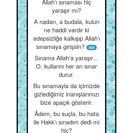
Allah’ı sınaması hiç
yaraşır mı?
A nadan, a budala, kulun
ne haddi vardır ki
edepsizliğe kalkışıp Allah’ı
sınamaya girişsin?
360
Sınama Allah’a yaraşır...
O, kullarını her an sınar
durur.
Bu sınamayla da içimizde
gizlediğimiz inanışlarımızı
bize apaçık gösterir.
Âdem, bu suçla, bu hata
ile Hakk’ı sınadım dedi mi
hiç?