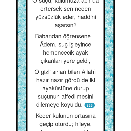
O suçu, kulumuza acır da
örtersek sen neden
yüzsüzlük eder, haddini
aşarsın?
Babandan öğrensene...
Âdem, suç işleyince
hemencecik ayak
çıkarılan yere geldi;
O gizli sırları bilen Allah’ı
hazır nazır gördü de iki
ayaküstüne durup
suçunun affedilmesini
dilemeye koyuldu.
325
Keder külünün ortasına
geçip oturdu; hileye,