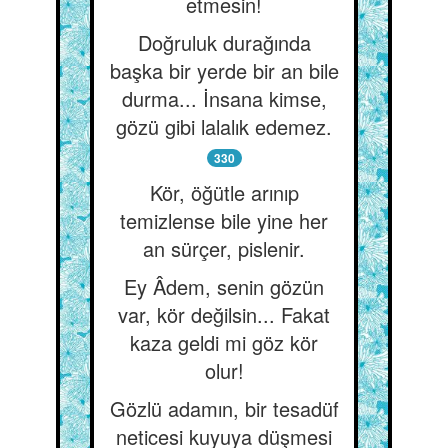
etmesin!
Doğruluk durağında
başka bir yerde bir an bile
durma... İnsana kimse,
gözü gibi lalalık edemez.
330
Kör, öğütle arınıp
temizlense bile yine her
an sürçer, pislenir.
Ey Âdem, senin gözün
var, kör değilsin... Fakat
kaza geldi mi göz kör
olur!
Gözlü adamın, bir tesadüf
neticesi kuyuya düşmesi