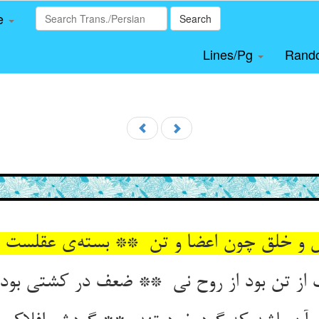
le
Search
Lines/Pg
Rand