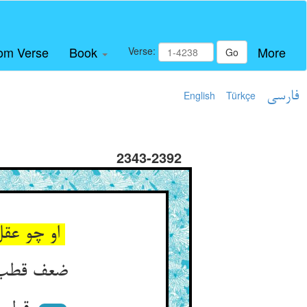
om Verse
Book
More
Verse:
Go
فارسی
Türkçe
English
2343-2392
او چو عقل و خلق چون اعضا و تن ** بسته‌ی عقلست تدبیر بدن
ضعف قطب از تن بود از روح نی ** ضعف در کشتی بود در نوح نی