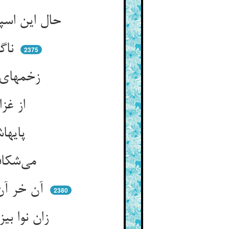
حال این اسپان چنین خوش با نوا ** من چه مخصوصم به تعذیب و بلا
ناگهان آوازه‌ی پیگار شد ** تازیان را وقت زین و کار شد
2375
زخمهای تیر خوردند از عدو ** رفت پیکانها دریشان سو به سو
از غزا باز آمدند آن تازیان ** اندر آخر جمله افتاده ستان
پایهاشان بسته محکم با نوار ** نعلبندان ایستاده بر قطار
می‌شکافیدند تن‌هاشان بنیش ** تا برون آرند پیکانها ز ریش
آن خر آن را دید و می‌گفت ای خدا ** من به فقر و عافیت دادم رضا
2380
زان نوا بیزارم و زان زخم زشت ** هرکه خواهد عافیت دنیا بهشت