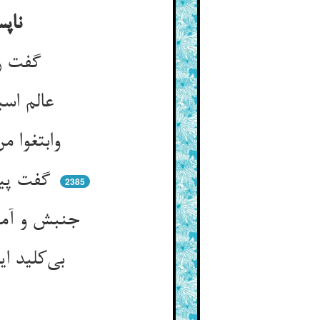
ناپسندیدن روباه گفتن خر را کی من راضیم به قسمت
گفت روبه جستن رزق حلال ** فرض باشد از برای امتثال
عالم اسباب و چیزی بی‌سبب ** می‌نباید پس مهم باشد طلب
وابتغوا من فضل الله است امر ** تا نباید غصب کردن هم‌چو نمر
گفت پیغامبر که بر رزق ای فتی ** در فرو بسته‌ست و بر در قفلها
2385
جنبش و آمد شد ما و اکتساب ** هست مفتاحی بر آن قفل و حجاب
بی‌کلید این در گشادن راه نیست ** بی‌طلب نان سنت الله نیست