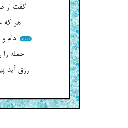
گفت از ضعف توکل باشد آن ** ورنه بدهد نان کسی که داد جان
هر که جوید پادشاهی و ظفر ** کم نیاید لقمه‌ی نان ای پسر
دام و دد جمله همه اکال رزق ** نه پی کسپ‌اند نه حمال رزق
2390
جمله را رزاق روزی می‌دهد ** قسمت هر یک به پیشش می‌نهد
رزق آید پیش هر که صبر جست ** رنج کوششها ز بی‌صبری تست