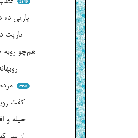
قطب آن باشد که گرد خود تند ** گردش افلاک گرد او بود
2345
یاریی ده در مرمه‌ی کشتی‌اش ** گر غلام خاص و بنده گشتی‌اش
یاریت در تو فزاید نه اندرو ** گفت حق ان تنصروا الله تنصروا
هم‌چو روبه صید گیر و کن فداش ** تا عوض گیری هزاران صید بیش
روبهانه باشد آن صید مرید ** مرده گیرد صید کفتار مرید
مرده پیش او کشی زنده شود ** چرک در پالیز روینده شود
2350
گفت روبه شیر را خدمت کنم ** حیله‌ها سازم ز عقلش بر کنم
حیله و افسونگری کار منست ** کار من دستان و از ره بردنست
از سر که جانب جو می‌شتافت ** آن خر مسکین لاغر را بیافت