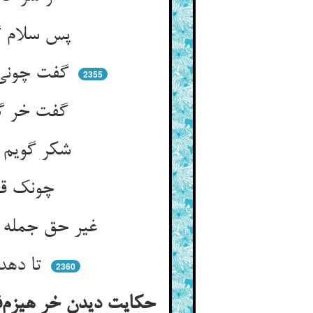
پس سلام گرم کرد و پیش رفت ** پیش آن ساده دل درویش رفت
گفت چونی اندرین صحرای خشک ** در میان سنگ لاخ و جای خشک
2355
گفت خر گر در غمم گر در ارم ** قسمتم حق کرد من زان شاکرم
شکر گویم دوست را در خیر و شر ** زانک هست اندر قضا از بد بتر
چونک قسام اوست کفر آمد گله ** صبر باید صبر مفتاح الصله
غیر حق جمله عدواند اوست دوست ** با عدو از دوست شکوت کی نکوست
تا دهد دوغم نخواهم انگبین ** زانک هر نعمت غمی دارد قرین
2360
حکایت دیدن خر هیزم‌فر