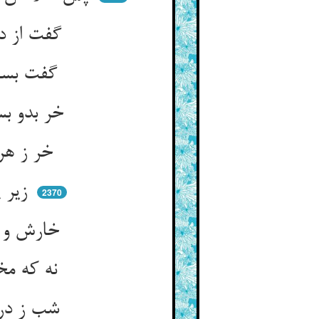
گفت از درویشی و تقصیر من ** که نمی‌یابد خود این بسته‌دهن
گفت بسپارش به من تو روز چند ** تا شود در آخر شه زورمند
خر بدو بسپرد و آن رحمت‌پرست ** در میان آخر سلطانش بست
خر ز هر سو مرکب تازی بدید ** با نوا و فربه و خوب و جدید
زیر پاشان روفته آبی زده ** که به وقت وجو به هنگام آمده
2370
خارش و مالش مر اسپان را بدید ** پوز بالا کرد کای رب مجید
نه که مخلوق توم گیرم خرم ** از چه زار و پشت ریش و لاغرم
شب ز درد پشت و از جوع شکم ** آرزومندم به مردن دم به دم