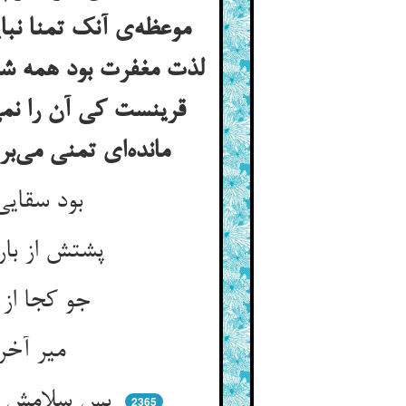
موعظه‌ی آنک تمنا نبا
لذت مغفرت بود همه شیر
قرینست کی آن را نمی‌
مانده‌ای تمنی می‌بری کی کاشکی با آن دانه‌ها رفتمی پنداری کی آن دانه‌ها بی‌دامست
بود سقایی مرورا یک خری ** گشته از محنت دو تا چون چنبری
پشتش از بار گران صد جای ریش ** عاشق و جویان روز مرگ خویش
جو کجا از کاه خشک او سیر نی ** در عقب زخمی و سیخی آهنی
میر آخر دید او را رحم کرد ** که آشنای صاحب خر بود مرد
پس سلامش کرد و پرسیدش ز حال ** کز چه این خر گشت دوتا هم‌چو دال
2365