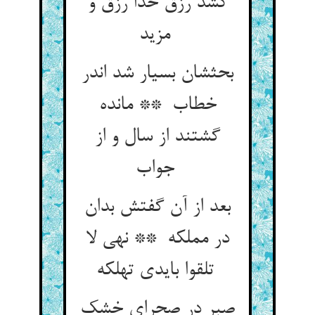
کشد رزق خدا رزق و
مزید
بحثشان بسیار شد اندر
خطاب ** مانده
گشتند از سال و از
جواب
بعد از آن گفتش بدان
در مملکه ** نهی لا
تلقوا بایدی تهلکه
صبر در صحرای خشک