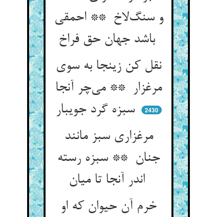
و سنگ‌لاخ ** احمقی
باشد جهان حق فراخ
نقل کن زینجا به سوی
مرغزار ** می‌چر آنجا
سبزه گرد جویبار
2430
مرغزاری سبز مانند
جنان ** سبزه رسته
اندر آنجا تا میان
خرم آن حیوان که او