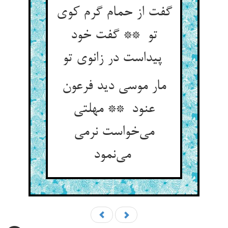
گفت از حمام گرم کوی
تو ** گفت خود
پیداست در زانوی تو
مار موسی دید فرعون
عنود ** مهلتی
می‌خواست نرمی
می‌نمود