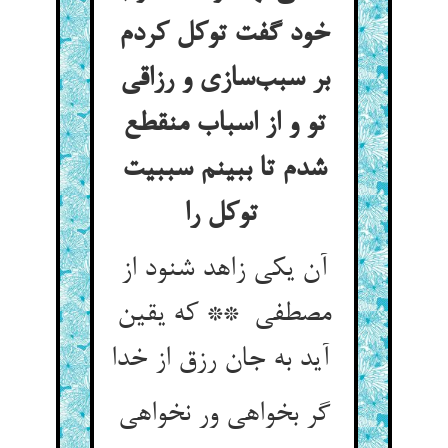
خود گفت توکل کردم
بر سبب‌سازی و رزاقی
تو و از اسباب منقطع
شدم تا ببینم سببیت
توکل را
آن یکی زاهد شنود از
مصطفی ** که یقین
آید به جان رزق از خدا
گر بخواهی ور نخواهی