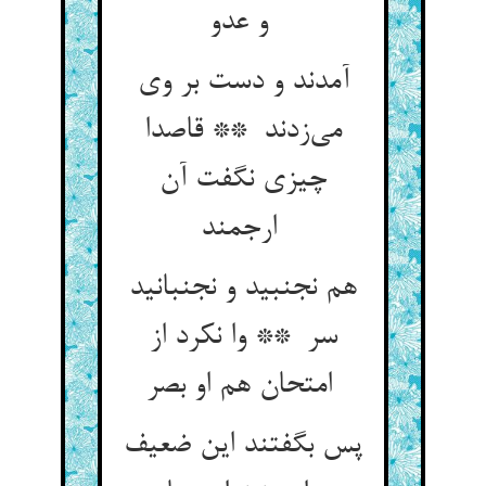
و عدو
آمدند و دست بر وی
می‌زدند ** قاصدا
چیزی نگفت آن
ارجمند
هم نجنبید و نجنبانید
سر ** وا نکرد از
امتحان هم او بصر
پس بگفتند این ضعیف