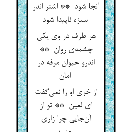
آنجا شود ** اشتر اندر
سبزه ناپیدا شود
هر طرف در وی یکی
چشمه‌ی روان **
اندرو حیوان مرفه در
امان
از خری او را نمی‌گفت
ای لعین ** تو از
آن‌جایی چرا زاری