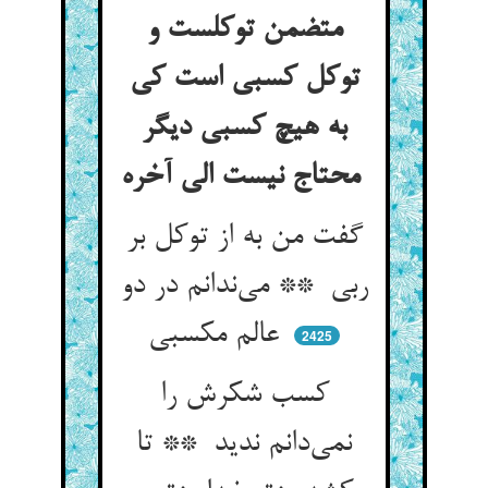
متضمن توکلست و
توکل کسبی است کی
به هیچ کسبی دیگر
محتاج نیست الی آخره
گفت من به از توکل بر
ربی ** می‌ندانم در دو
عالم مکسبی
2425
کسب شکرش را
نمی‌دانم ندید ** تا