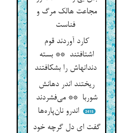
مجاعت هالک مرگ و
فناست
کارد آوردند قوم
اشتافتند ** بسته
دندانهاش را بشکافتند
ریختند اندر دهانش
شوربا ** می‌فشردند
اندرو نان‌پاره‌ها
2415
گفت ای دل گرچه خود