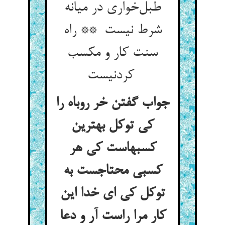
طبل‌خواری در میانه
شرط نیست ** راه
سنت کار و مکسب
کردنیست
جواب گفتن خر روباه را
کی توکل بهترین
کسبهاست کی هر
کسبی محتاجست به
توکل کی ای خدا این
کار مرا راست آر و دعا