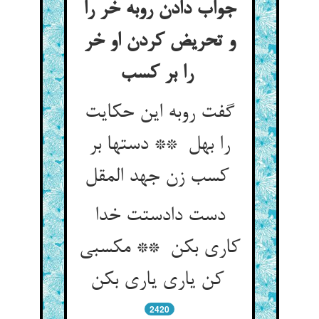
جواب دادن روبه خر را
و تحریض کردن او خر
را بر کسب
گفت روبه این حکایت
را بهل ** دستها بر
کسب زن جهد المقل
دست دادستت خدا
کاری بکن ** مکسبی
کن یاری یاری بکن
2420