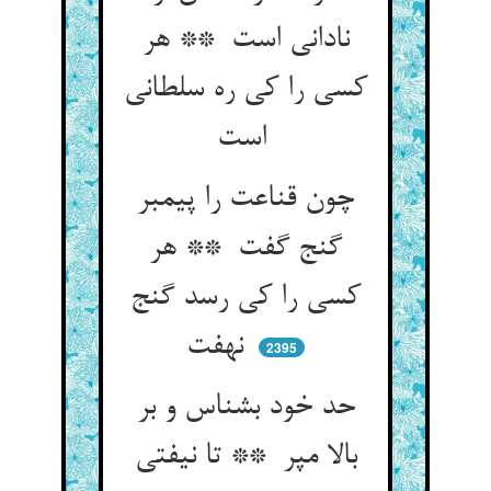
نادانی است ** هر
کسی را کی ره سلطانی
است
چون قناعت را پیمبر
گنج گفت ** هر
کسی را کی رسد گنج
نهفت
2395
حد خود بشناس و بر
بالا مپر ** تا نیفتی