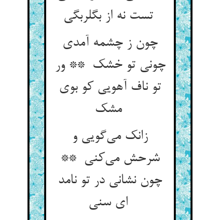
تست نه از بگلربگی
چون ز چشمه آمدی
چونی تو خشک ** ور
تو ناف آهویی کو بوی
مشک
زانک می‌گویی و
شرحش می‌کنی **
چون نشانی در تو نامد
ای سنی