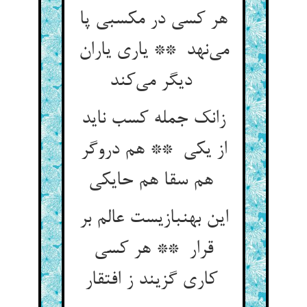
هر کسی در مکسبی پا
می‌نهد ** یاری یاران
دیگر می‌کند
زانک جمله کسب ناید
از یکی ** هم دروگر
هم سقا هم حایکی
این بهنبازیست عالم بر
قرار ** هر کسی
کاری گزیند ز افتقار