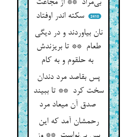
بی‌مراد ** از مجاعت
سکته اندر اوفتاد
2410
نان بیاوردند و در دیگی
طعام ** تا بریزندش
به حلقوم و به کام
پس بقاصد مرد دندان
سخت کرد ** تا ببیند
صدق آن میعاد مرد
رحمشان آمد که این
بس بی‌نواست ** وز