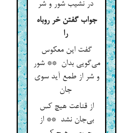
در نشیب شور و شر
جواب گفتن خر روباه
را
گفت این معکوس
می‌گویی بدان ** شور
و شر از طمع آید سوی
جان
از قناعت هیچ کس
بی‌جان نشد ** از