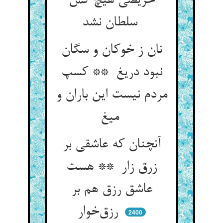
حریصی هیچ کس
سلطان نشد
نان ز خوکان و سگان
نبود دریغ ** کسپ
مردم نیست این باران و
میغ
آنچنان که عاشقی بر
زرق زار ** هست
عاشق رزق هم بر
رزق‌خوار
2400