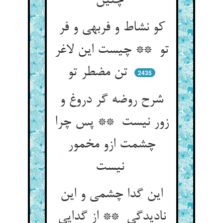
چنین
کو نشاط و فربهی و فر
تو ** چیست این لاغر
تن مضطر تو
2435
شرح روضه گر دروغ و
زور نیست ** پس چرا
چشمت ازو مخمور
نیست
این گدا چشمی و این
نادیدگی ** از گدایی