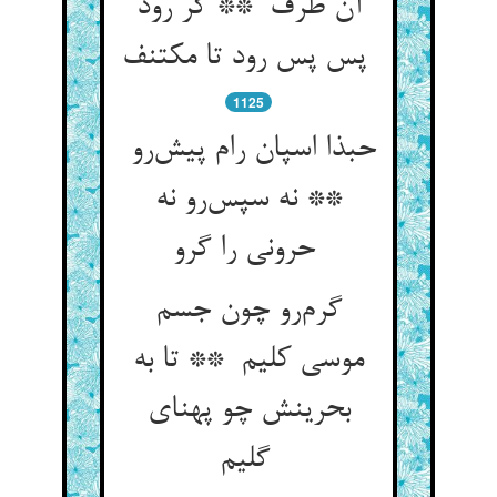
آن طرف ** گر رود
پس پس رود تا مکتنف
1125
حبذا اسپان رام پیش‌رو
** نه سپس‌رو نه
حرونی را گرو
گرم‌رو چون جسم
موسی کلیم ** تا به
بحرینش چو پهنای
گلیم