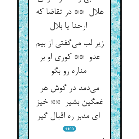
هلال ** در تقاضا که
ارحنا یا بلال
زیر لب می‌گفتی از بیم
عدو ** کوری او بر
مناره رو بگو
می‌دمد در گوش هر
غمگین بشیر ** خیز
ای مدبر ره اقبال گیر
1100