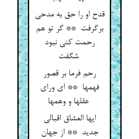
قدح او را حق به مدحی
برگرفت ** گر تو هم
رحمت کنی نبود
شگفت
رحم فرما بر قصور
فهمها ** ای ورای
عقلها و وهمها
ایها العشاق اقبالی
جدید ** از جهان