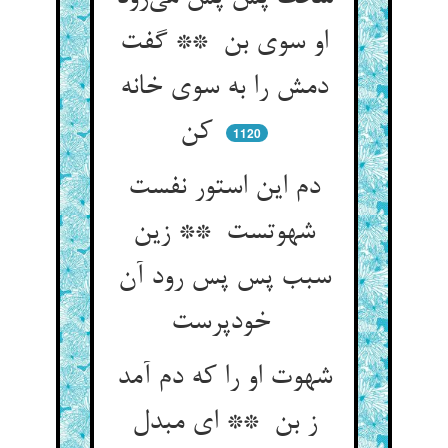
او سوی بن ** گفت
دمش را به سوی خانه
کن
1120
دم این استور نفست
شهوتست ** زین
سبب پس پس رود آن
خودپرست
شهوت او را که دم آمد
ز بن ** ای مبدل