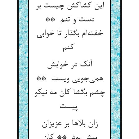
این کشاکش چیست بر
دست و تنم **
خفته‌ام بگذار تا خوابی
کنم
آنک در خوابش
همی‌جویی ویست **
چشم بگشا کان مه نیکو
پیست
زان بلاها بر عزیزان
بیش بود ** کان