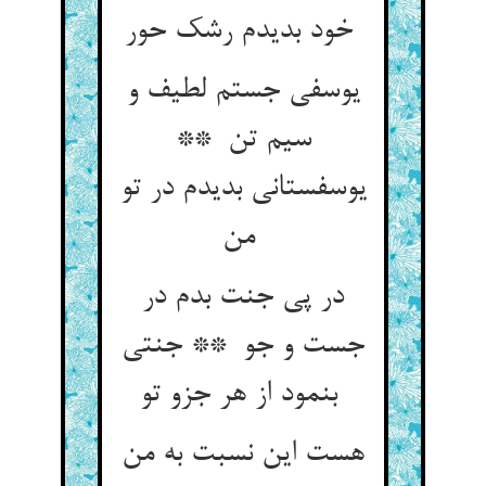
خود بدیدم رشک حور
یوسفی جستم لطیف و
سیم تن **
یوسفستانی بدیدم در تو
من
در پی جنت بدم در
جست و جو ** جنتی
بنمود از هر جزو تو
هست این نسبت به من