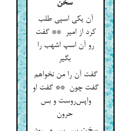
سخن
آن یکی اسپی طلب
کرد از امیر ** گفت
رو آن اسپ اشهب را
بگیر
گفت آن را من نخواهم
گفت چون ** گفت او
واپس‌روست و بس
حرون
سخت پس پس می‌رود