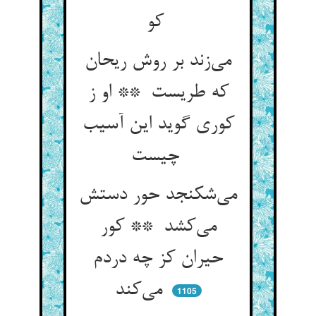
کو
می‌زند بر روش ریحان
که طریست ** او ز
کوری گوید این آسیب
چیست
می‌شکنجد حور دستش
می‌کشد ** کور
حیران کز چه دردم
می‌کند
1105