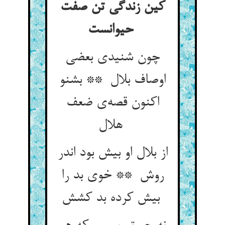
کین زندگی تن صفت
حیوانست
چون شنیدی بعضی
اوصاف بلال ** بشنو
اکنون قصه‌ی ضعف
هلال
از بلال او بیش بود اندر
روش ** خوی بد را
بیش کرده بد کشش