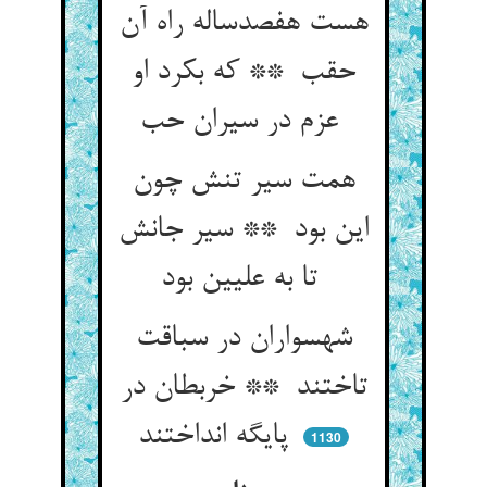
هست هفصدساله راه آن
حقب ** که بکرد او
عزم در سیران حب
همت سیر تنش چون
این بود ** سیر جانش
تا به علیین بود
شهسواران در سباقت
تاختند ** خربطان در
پایگه انداختند
1130