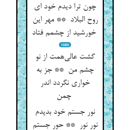
چون ترا دیدم خود ای
روح البلاد ** مهر این
خورشید از چشمم فتاد
1085
گشت عالی‌همت از نو
چشم من ** جز به
خواری نگردد اندر
چمن
نور جستم خود بدیدم
نور نور ** حور جستم