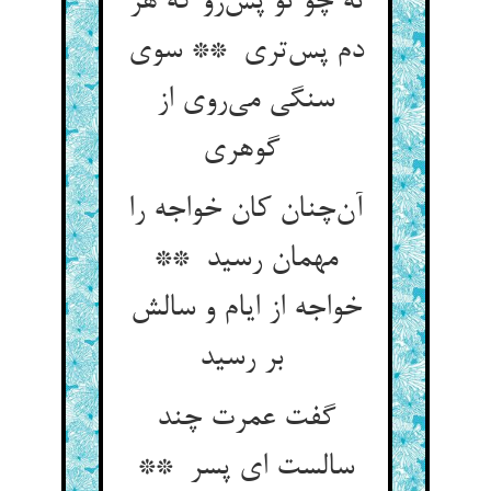
نه چو تو پس‌رو که هر
دم پس‌تری ** سوی
سنگی می‌روی از
گوهری
آن‌چنان کان خواجه را
مهمان رسید **
خواجه از ایام و سالش
بر رسید
گفت عمرت چند
سالست ای پسر **