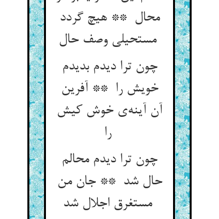
محال ** هیچ گردد
مستحیلی وصف حال
چون ترا دیدم بدیدم
خویش را ** آفرین
آن آینه‌ی خوش کیش
را
چون ترا دیدم محالم
حال شد ** جان من
مستغرق اجلال شد