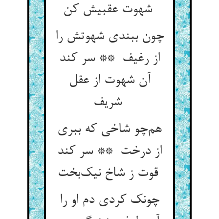
شهوت عقبیش کن
چون ببندی شهوتش را
از رغیف ** سر کند
آن شهوت از عقل
شریف
هم‌چو شاخی که ببری
از درخت ** سر کند
قوت ز شاخ نیک‌بخت
چونک کردی دم او را