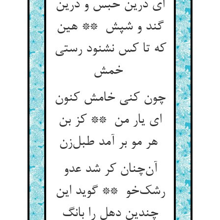
ای درین حبس و درین
گند و شپش ** هین
که تا کس نشنود رستی
خمش
چون کنی خامش کنون
ای یار من ** کز بن
هر مو بر آمد طبل‌زن
آن‌چنان کر شد عدو
رشک‌خو ** گوید این
چندین دهل را بانگ