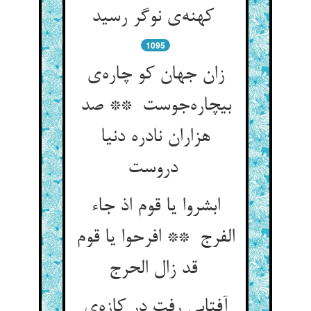
کهنه‌ی نوگر رسید
1095
زان جهان کو چاره‌ی
بیچاره‌جوست ** صد
هزاران نادره دنیا
دروست
ابشروا یا قوم اذ جاء
الفرج ** افرحوا یا قوم
قد زال الحرج
آفتابی رفت در کازه‌ی