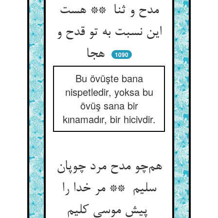
مدح و ثنا ** هست
این نسبت به تو قدح و
هجا
1090
Bu övüşte bana
nispetledir, yoksa bu
övüş sana bir
kınamadır, bir hicivdir.
هم‌چو مدح مرد چوپان
سلیم ** مر خدا را
پیش موسی کلیم