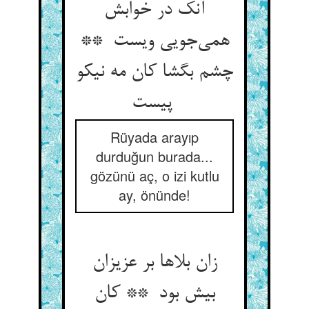
آنک در خوابش
همی‌جویی ویست **
چشم بگشا کان مه نیکو
پیست
Rüyada arayıp
durduğun burada...
gözünü aç, o izi kutlu
ay, önünde!
زان بلاها بر عزیزان
بیش بود ** کان