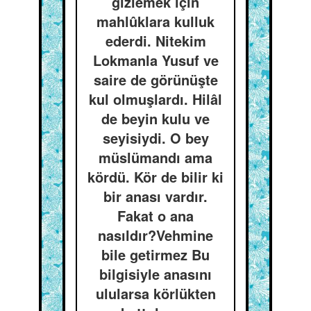
gizlemek için
mahlûklara kulluk
ederdi. Nitekim
Lokmanla Yusuf ve
saire de görünüşte
kul olmuşlardı. Hilâl
de beyin kulu ve
seyisiydi. O bey
müslümandı ama
kördü. Kör de bilir ki
bir anası vardır.
Fakat o ana
nasıldır?Vehmine
bile getirmez Bu
bilgisiyle anasını
ulularsa körlükten