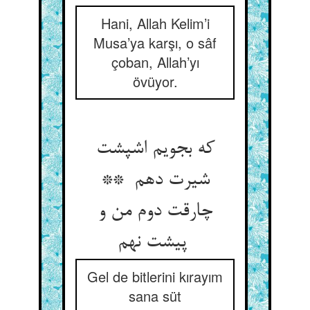
Hani, Allah Kelim’i
Musa’ya karşı, o sâf
çoban, Allah’yı
övüyor.
که بجویم اشپشت
شیرت دهم **
چارقت دوم من و
پیشت نهم
Gel de bitlerini kırayım
sana süt