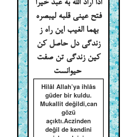
اذا اراد الله به عبد خیرا
فتح عینی قلبه لیبصره
بهما الغیب این راه ز
زندگی دل حاصل کن
کین زندگی تن صفت
حیوانست
Hilâl Allah’ya ihlâs
güder bir kuldu.
Mukallit değildi,can
gözü
açıktı.Aczinden
değil de kendini