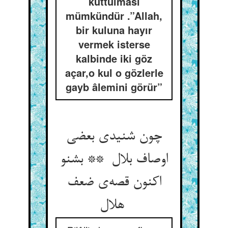
kuttulması
mümkündür .”Allah,
bir kuluna hayır
vermek isterse
kalbinde iki göz
açar,o kul o gözlerle
gayb âlemini görür”
چون شنیدی بعضی
اوصاف بلال ** بشنو
اکنون قصه‌ی ضعف
هلال