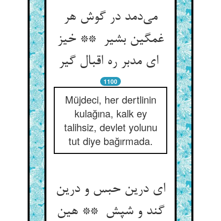
می‌دمد در گوش هر
غمگین بشیر ** خیز
ای مدبر ره اقبال گیر
1100
Müjdeci, her dertlinin
kulağına, kalk ey
talihsiz, devlet yolunu
tut diye bağırmada.
ای درین حبس و درین
گند و شپش ** هین