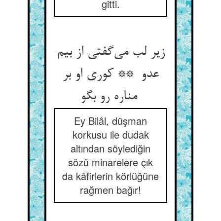
gitti.
زیر لب می‌گفتی از بیم
عدو ** کوری او بر
مناره رو بگو
Ey Bilâl, düşman
korkusu ile dudak
altından söylediğin
sözü minarelere çık
da kâfirlerin körlüğüne
rağmen bağır!