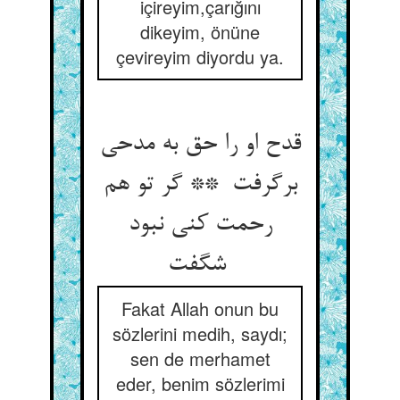
içireyim,çarığını
dikeyim, önüne
çevireyim diyordu ya.
قدح او را حق به مدحی
برگرفت ** گر تو هم
رحمت کنی نبود
شگفت
Fakat Allah onun bu
sözlerini medih, saydı;
sen de merhamet
eder, benim sözlerimi