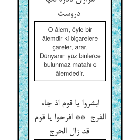
هزاران نادره دنیا
دروست
O âlem, öyle bir
âlemdir ki biçarelere
çareler, arar.
Dünyanın yüz binlerce
bulunmaz matahı o
âlemdedir.
ابشروا یا قوم اذ جاء
الفرج ** افرحوا یا قوم
قد زال الحرج