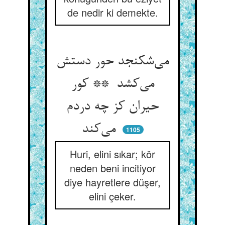
de nedir ki demekte.
می‌شکنجد حور دستش
می‌کشد ** کور
حیران کز چه دردم
می‌کند
1105
Huri, elini sıkar; kör
neden beni incitiyor
diye hayretlere düşer,
elini çeker.