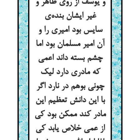
و یوسف از روی ظاهر و
غیر ایشان بنده‌ی
سایس بود امیری را و
آن امیر مسلمان بود اما
چشم بسته داند اعمی
که مادری دارد لیک
چونی بوهم در نارد اگر
با این دانش تعظیم این
مادر کند ممکن بود کی
از عمی خلاص یابد کی