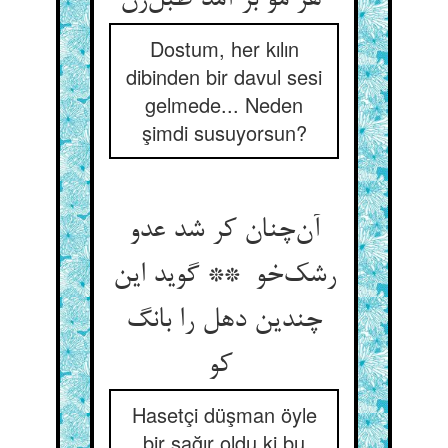
هر مو بر آمد طبل‌زن
Dostum, her kılın
dibinden bir davul sesi
gelmede... Neden
şimdi susuyorsun?
آن‌چنان کر شد عدو
رشک‌خو ** گوید این
چندین دهل را بانگ
کو
Hasetçi düşman öyle
bir sağır oldu ki bu