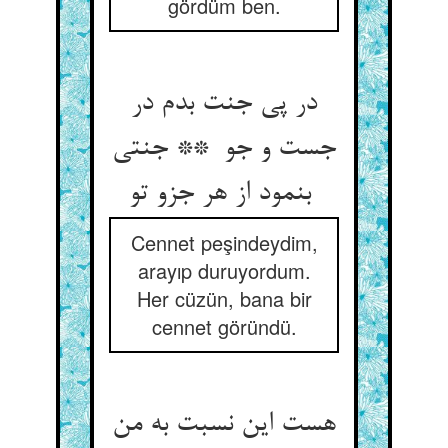
gördüm ben.
در پی جنت بدم در
جست و جو ** جنتی
بنمود از هر جزو تو
Cennet peşindeydim,
arayıp duruyordum.
Her cüzün, bana bir
cennet göründü.
هست این نسبت به من