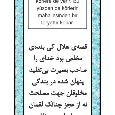
körlere de verir. Bu
yüzden de körlerin
mahallesinden bir
feryattır kopar.
قصه‌ی هلال کی بنده‌ی
مخلص بود خدای را
صاحب بصیرت بی‌تقلید
پنهان شده در بندگی
مخلوقان جهت مصلحت
نه از عجز چنانک لقمان