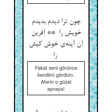
چون ترا دیدم بدیدم
خویش را ** آفرین
آن آینه‌ی خوش کیش
را
Fakat seni görünce
kendimi gördüm.
Aferin o güzel
aynaya!