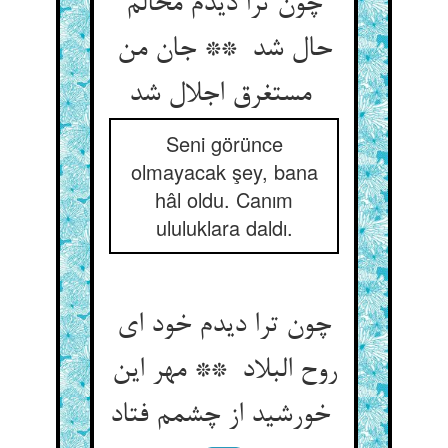
چون ترا دیدم محالم
حال شد ** جان من
مستغرق اجلال شد
Seni görünce
olmayacak şey, bana
hâl oldu. Canım
ululuklara daldı.
چون ترا دیدم خود ای
روح البلاد ** مهر این
خورشید از چشمم فتاد