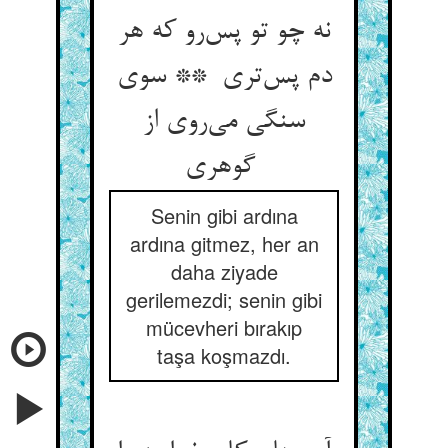
نه چو تو پس‌رو که هر
دم پس‌تری ** سوی
سنگی می‌روی از
گوهری
Senin gibi ardına
ardına gitmez, her an
daha ziyade
gerilemezdi; senin gibi
mücevheri bırakıp
taşa koşmazdı.