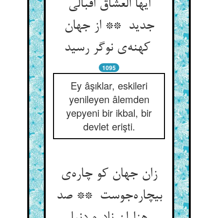
ایها العشاق اقبالی
جدید ** از جهان
کهنه‌ی نوگر رسید
1095
Ey âşıklar, eskileri
yenileyen âlemden
yepyeni bir ikbal, bir
devlet erişti.
زان جهان کو چاره‌ی
بیچاره‌جوست ** صد