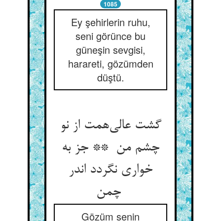
1085
Ey şehirlerin ruhu,
seni görünce bu
güneşin sevgisi,
harareti, gözümden
düştü.
گشت عالی‌همت از نو
چشم من ** جز به
خواری نگردد اندر
چمن
Gözüm senin