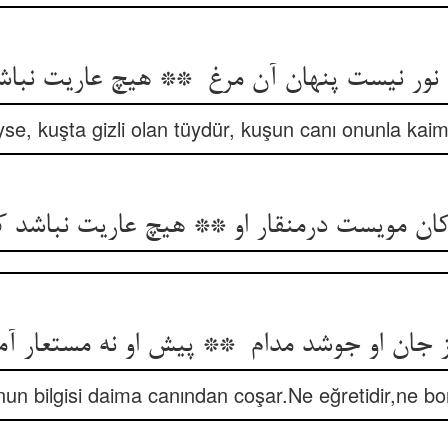
se, kuşta gizli olan tüydür, kuşun canı onunla kaim
ان مویست درمنقار او ** هیچ عاریت نباشد کا
un bilgisi daima canından coşar.Ne eğretidir,ne bo