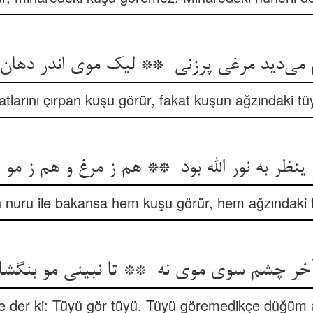
natlarını çırpan kuşu görür, fakat kuşun ağzındaki 
h nuru ile bakansa hem kuşu görür, hem ağzındaki 
 der ki: Tüyü gör tüyü. Tüyü göremedikçe düğüm 