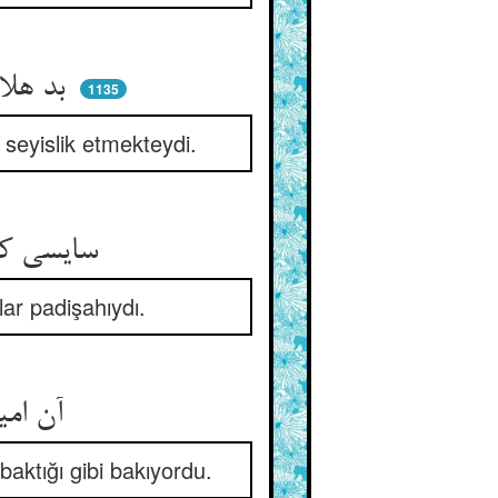
بد هلال استاددل جان‌روشنی ** سایس و بنده‌ی امیری مومنی
1135
 seyislik etmekteydi.
سایسی کردی در آخر آن غلام ** لیک سلطان سلاطین بنده نام
lar padişahıydı.
آن امیر از حال بنده بی‌خبر ** که نبودش جز بلیسانه نظر
aktığı gibi bakıyordu.