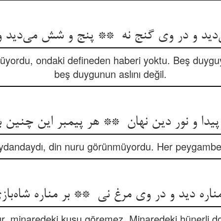
yordu, ondaki defineden haberi yoktu. Beş duyguyl
beş duygunun aslını değil.
ydandaydı, din nuru görünmüyordu. Her peygambe
rür, minaredeki kuşu göremez. Minaredeki hünerli 