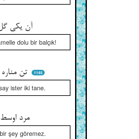
آن یکی گل دید نقشین دو وحل ** وآن دگر گل دید پر علم و عمل
melle dolu bir balçık!
تن مناره علم و طاعت هم‌چو مرغ ** خواه سیصد مرغ‌گیر و یا دو مرغ
1145
ay ister iki tane.
مرد اوسط مرغ‌بینست او و بس ** غیر مرغی می‌نبیند پیش و پس
çbir şey göremez.