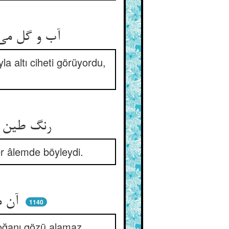
آب و گل می‌دید و در وی گنج نه ** پنج و شش می‌دید و اصل پنج نه
a altı ciheti görüyordu,
رنگ طین پیدا و نور دین نهان ** هر پیمبر این چنین بد در جهان
r âlemde böyleydi.
آن مناره دید و در وی مرغ نی ** بر مناره شاه‌بازی پر فنی
1140
doğanı gözü alamaz.