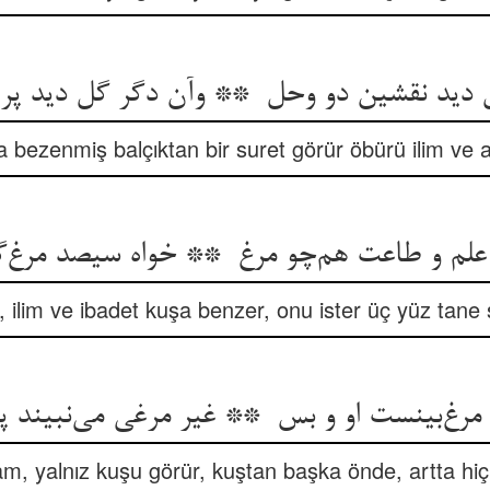
rla bezenmiş balçıktan bir suret görür öbürü ilim ve a
ilim ve ibadet kuşa benzer, onu ister üç yüz tane s
m, yalnız kuşu görür, kuştan başka önde, artta hi