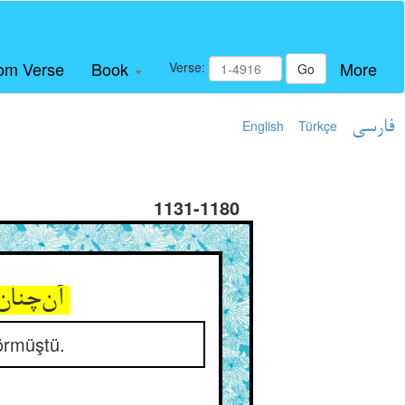
om Verse
Book
More
Verse:
Go
English
Türkçe
فارسی
1131-1180
آن‌چنان که کاروانی می‌رسید ** در دهی آمد دری را باز دید
görmüştü.