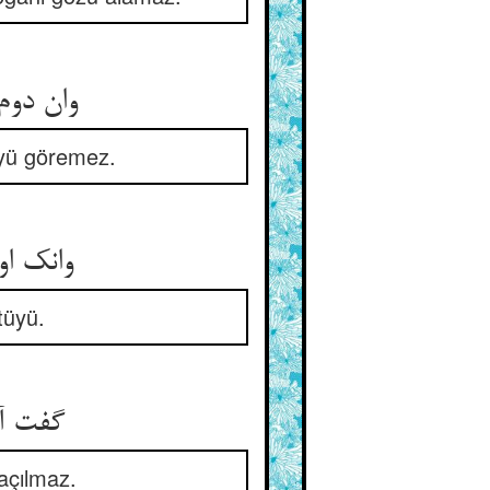
وان دوم می‌دید مرغی پرزنی ** لیک موی اندر دهان مرغ نی
tüyü göremez.
وانک او ینظر به نور الله بود ** هم ز مرغ و هم ز مو آگاه بود
tüyü.
گفت آخر چشم سوی موی نه ** تا نبینی مو بنگشاید گره
açılmaz.