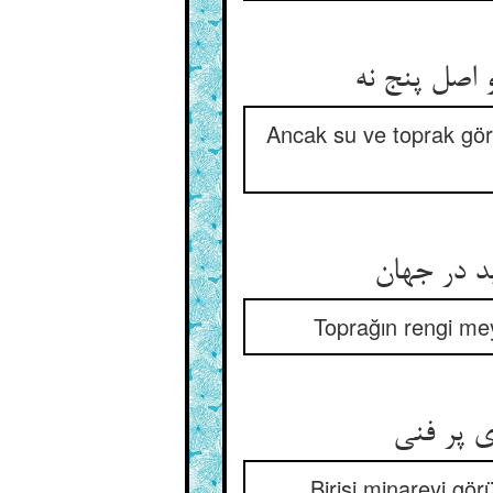
Ancak su ve toprak görü
Toprağın rengi me
Birisi minareyi gö