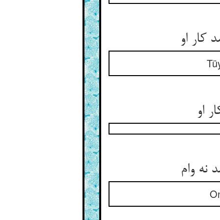
Tüy
ر او
On