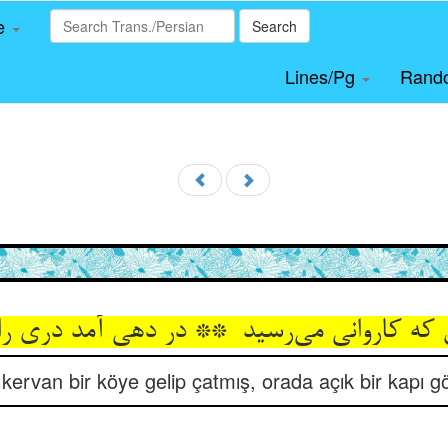
le
Search
Lines/Pg
Rand
 kervan bir köye gelip çatmış, orada açık bir kapı 