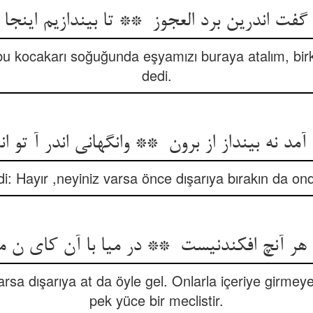
 bu kocakarı soğuğunda eşyamızı buraya atalım, bir
dedi.
di: Hayır ,neyiniz varsa önce dışarıya bırakın da ond
rsa dışarıya at da öyle gel. Onlarla içeriye girmey
pek yüce bir meclistir.