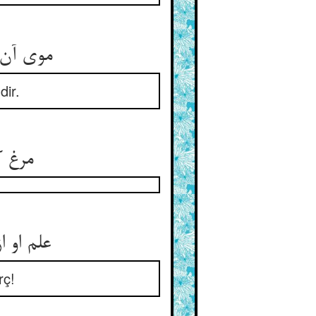
موی آن نور نیست پنهان آن مرغ ** هیچ عاریت نباشد کار او
dir.
مرغ ک
علم او از جان او جوشد مدام ** پیش او نه مستعار آمد نه وام
rç!