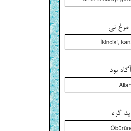
İkincisi, ka
Alla
Öbürüne