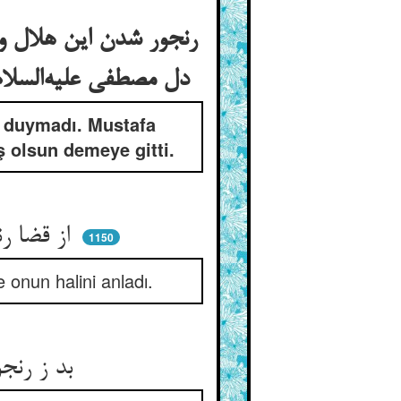
رنجور شدن این هلال و 
دل مصطفی علیه‌السلام از رنجوری و حال او و افتقاد و عیادت رسول علیه‌السلام این هلال را
da duymadı. Mustafa
ş olsun demeye gitti.
از قضا رنجور و ناخوش شد هلال ** مصطفی را وحی شد غماز حال
1150
 onun halini anladı.
بد ز رنجوریش خواجه‌ش بی‌خبر ** که بر او بد کساد و بی‌خطر