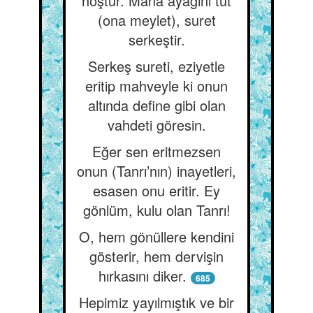
hoştur. Mana ayağını tut
(ona meylet), suret
serkeştir.
Serkeş sureti, eziyetle
eritip mahveyle ki onun
altında define gibi olan
vahdeti göresin.
Eğer sen eritmezsen
onun (Tanrı’nın) inayetleri,
esasen onu eritir. Ey
gönlüm, kulu olan Tanrı!
O, hem gönüllere kendini
gösterir, hem dervişin
hırkasını diker.
685
Hepimiz yayılmıştık ve bir