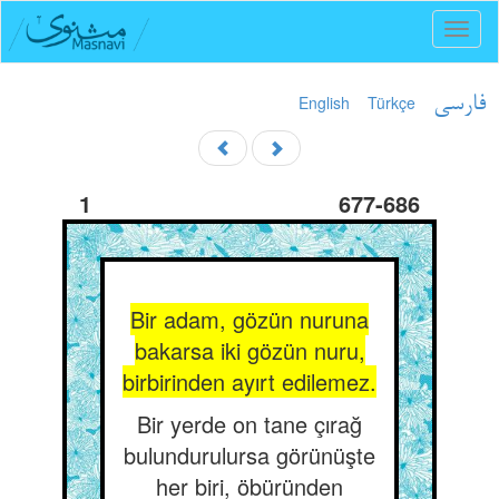
Toggl
naviga
English
Türkçe
فارسی
1
677-686
Bir adam, gözün nuruna
bakarsa iki gözün nuru,
birbirinden ayırt edilemez.
Bir yerde on tane çırağ
bulundurulursa görünüşte
her biri, öbüründen