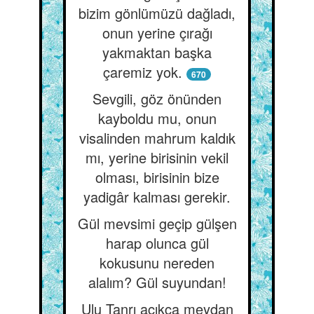
bizim gönlümüzü dağladı,
onun yerine çırağı
yakmaktan başka
çaremiz yok.
670
Sevgili, göz önünden
kayboldu mu, onun
visalinden mahrum kaldık
mı, yerine birisinin vekil
olması, birisinin bize
yadigâr kalması gerekir.
Gül mevsimi geçip gülşen
harap olunca gül
kokusunu nereden
alalım? Gül suyundan!
Ulu Tanrı açıkça meydan