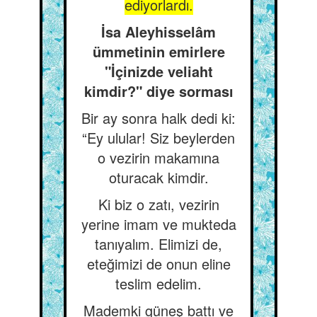
ediyorlardı.
İsa Aleyhisselâm
ümmetinin emirlere
"İçinizde veliaht
kimdir?" diye sorması
Bir ay sonra halk dedi ki:
“Ey ulular! Siz beylerden
o vezirin makamına
oturacak kimdir.
Ki biz o zatı, vezirin
yerine imam ve mukteda
tanıyalım. Elimizi de,
eteğimizi de onun eline
teslim edelim.
Mademki güneş battı ve