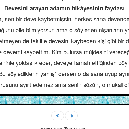
Devesini arayan adamın hikâyesinin faydası
m, sen bir deve kaybetmişsin, herkes sana devende
unu bile bilmiyorsun ama o söylenen nişanların ya
tmeyen de taklitle devesini kaybeden kişi gibi bir 
e devemi kaybettim. Kim bulursa müjdesini vereceğ
inle yoldaşlık eder, deveye tamah ettiğinden böyle 
Bu söylediklerin yanlış” dersen o da sana uyup aynı
ğrusunu ayırt edemez ama senin sözün, o mukallidin