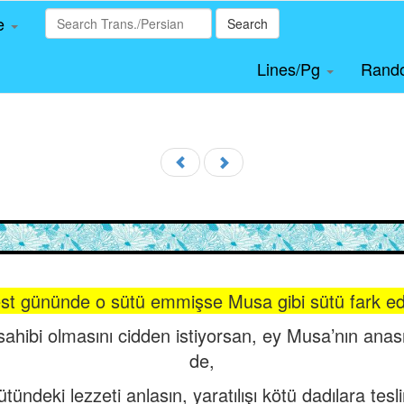
le
Search
Lines/Pg
Rand
est gününde o sütü emmişse Musa gibi sütü fark ed
ahibi olmasını cidden istiyorsan, ey Musa’nın ana
de,
tündeki lezzeti anlasın, yaratılışı kötü dadılara tes