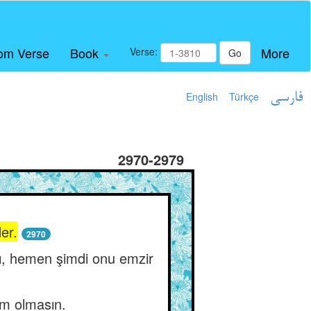
om Verse
Book
More
Verse:
Go
English
Türkçe
فارسی
2970-2979
er.
2970
sı, hemen şimdi onu emzir
lim olmasın.