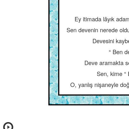
Ey itimada lâyık ada
Sen devenin nerede olduğ
Devesini kaybe
“ Ben d
Deve aramakta sen
Sen, kime “ 
O, yanlış nişaneyle do