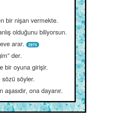
n bir nişan vermekte.
nlış olduğunu biliyorsun.
deve arar.
2975
im” der.
bir oyuna girişir.
 sözü söyler.
 aşasıdır, ona dayanır.