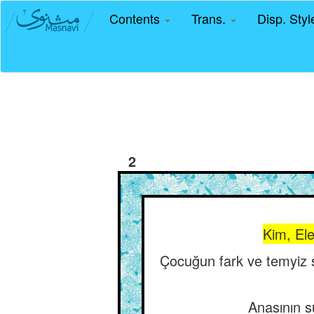
Contents
Trans.
Disp. Sty
2
Kim, El
Çocuğun fark ve temyiz s
Anasının sü