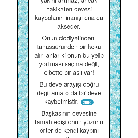
yakını artmaz, ancak
hakikaten devesi
kaybolanın inanışı ona da
akseder.
Onun ciddiyetinden,
tahassüründen bir koku
alır, anlar ki onun bu yelip
yortması saçma değil,
elbette bir aslı var!
Bu deve arayışı doğru
değil ama o da bir deve
kaybetmiştir.
2990
Başkasının devesine
tamah edişi onun yüzünü
örter de kendi kaybını