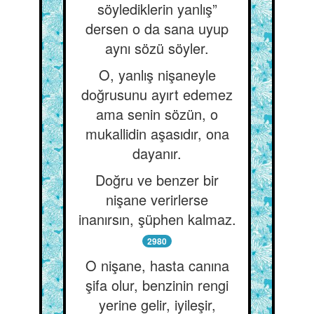
söylediklerin yanlış”
dersen o da sana uyup
aynı sözü söyler.
O, yanlış nişaneyle
doğrusunu ayırt edemez
ama senin sözün, o
mukallidin aşasıdır, ona
dayanır.
Doğru ve benzer bir
nişane verirlerse
inanırsın, şüphen kalmaz.
2980
O nişane, hasta canına
şifa olur, benzinin rengi
yerine gelir, iyileşir,