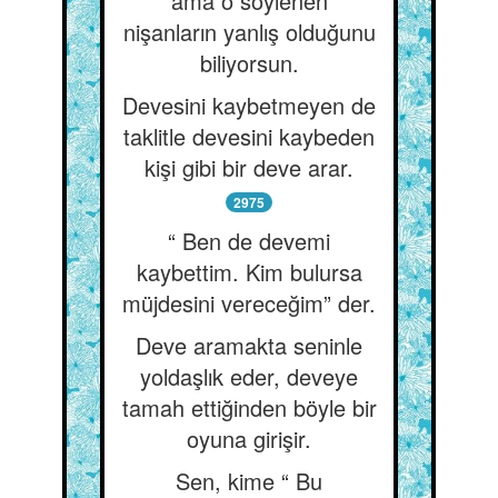
ama o söylenen
nişanların yanlış olduğunu
biliyorsun.
Devesini kaybetmeyen de
taklitle devesini kaybeden
kişi gibi bir deve arar.
2975
“ Ben de devemi
kaybettim. Kim bulursa
müjdesini vereceğim” der.
Deve aramakta seninle
yoldaşlık eder, deveye
tamah ettiğinden böyle bir
oyuna girişir.
Sen, kime “ Bu