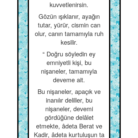
kuvvetlenirsin.
Gözün ışıklanır, ayağın
tutar, yürür, cismin can
olur, canın tamamıyla ruh
kesilir.
“ Doğru söyledin ey
emniyetli kişi, bu
nişaneler, tamamıyla
deveme ait.
Bu nişaneler, apaçık ve
inanılır deliller, bu
nişaneler, devemi
gördüğüne delâlet
etmekte, âdeta Berat ve
Kadir, âdeta kurtuluşun ta