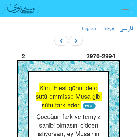
Toggl
naviga
English
Türkçe
فارسی
2
2970-2994
Kim, Elest gününde o
sütü emmişse Musa gibi
sütü fark eder.
2970
Çocuğun fark ve temyiz
sahibi olmasını cidden
istiyorsan, ey Musa’nın