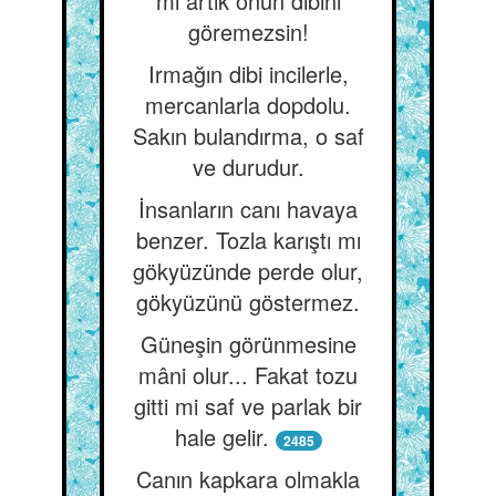
mı artık onun dibini
göremezsin!
Irmağın dibi incilerle,
mercanlarla dopdolu.
Sakın bulandırma, o saf
ve durudur.
İnsanların canı havaya
benzer. Tozla karıştı mı
gökyüzünde perde olur,
gökyüzünü göstermez.
Güneşin görünmesine
mâni olur... Fakat tozu
gitti mi saf ve parlak bir
hale gelir.
2485
Canın kapkara olmakla