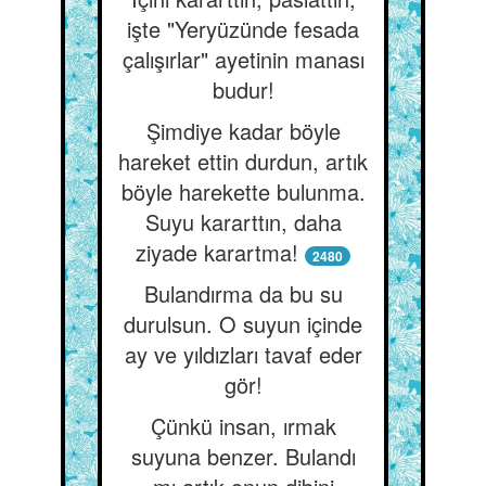
işte "Yeryüzünde fesada
çalışırlar" ayetinin manası
budur!
Şimdiye kadar böyle
hareket ettin durdun, artık
böyle harekette bulunma.
Suyu kararttın, daha
ziyade karartma!
2480
Bulandırma da bu su
durulsun. O suyun içinde
ay ve yıldızları tavaf eder
gör!
Çünkü insan, ırmak
suyuna benzer. Bulandı