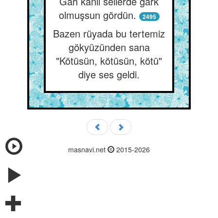
Gâh kanlı sellerde gark
olmuşsun gördün.
2495
Bazen rüyada bu tertemiz
gökyüzünden sana
"Kötüsün, kötüsün, kötü"
diye ses geldi.
masnavi.net
2015-2026