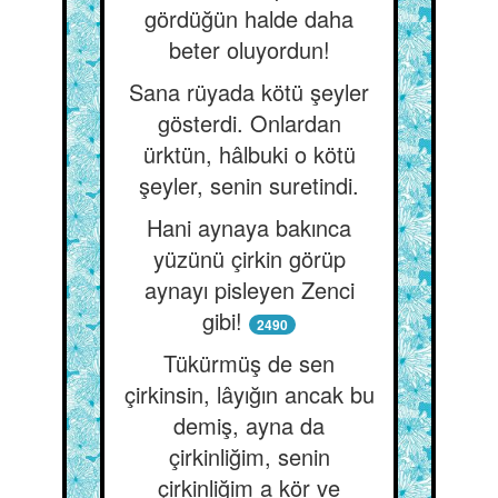
gördüğün halde daha
beter oluyordun!
Sana rüyada kötü şeyler
gösterdi. Onlardan
ürktün, hâlbuki o kötü
şeyler, senin suretindi.
Hani aynaya bakınca
yüzünü çirkin görüp
aynayı pisleyen Zenci
gibi!
2490
Tükürmüş de sen
çirkinsin, lâyığın ancak bu
demiş, ayna da
çirkinliğim, senin
çirkinliğim a kör ve