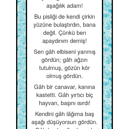
aşağılık adam!
Bu pisliği de kendi çirkin
yüzüne bulaştırdın, bana
değil. Çünkü ben
apaydınım demiş!
Sen gâh elbiseni yanmış
gördün; gâh ağzın
tutulmuş, gözün kör
olmuş gördün.
Gâh bir canavar, kanına
kastetti. Gâh yırtıcı biç
hayvan, başını ısırdı!
Kendini gâh lâğıma baş
aşağı düşüyorsun gördün.