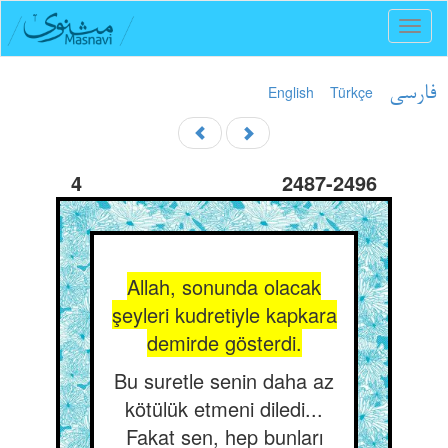
Toggl
naviga
English
Türkçe
فارسی
4
2487-2496
Allah, sonunda olacak
şeyleri kudretiyle kapkara
demirde gösterdi.
Bu suretle senin daha az
kötülük etmeni diledi...
Fakat sen, hep bunları