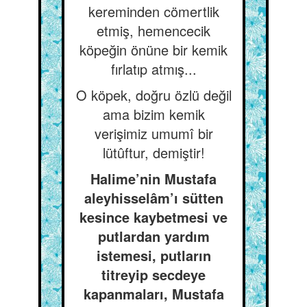
kereminden cömertlik
etmiş, hemencecik
köpeğin önüne bir kemik
fırlatıp atmış...
O köpek, doğru özlü değil
ama bizim kemik
verişimiz umumî bir
lütûftur, demiştir!
Halime’nin Mustafa
aleyhisselâm’ı sütten
kesince kaybetmesi ve
putlardan yardım
istemesi, putların
titreyip secdeye
kapanmaları, Mustafa