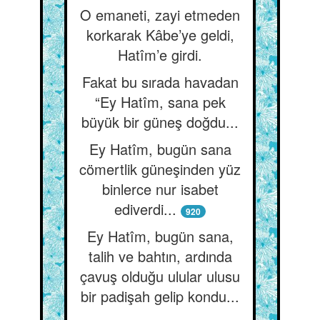
O emaneti, zayi etmeden
korkarak Kâbe’ye geldi,
Hatîm’e girdi.
Fakat bu sırada havadan
“Ey Hatîm, sana pek
büyük bir güneş doğdu...
Ey Hatîm, bugün sana
cömertlik güneşinden yüz
binlerce nur isabet
ediverdi...
920
Ey Hatîm, bugün sana,
talih ve bahtın, ardında
çavuş olduğu ulular ulusu
bir padişah gelip kondu...