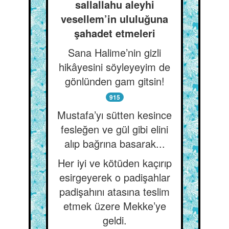
sallallahu aleyhi
vesellem’in ululuğuna
şahadet etmeleri
Sana Halime’nin gizli
hikâyesini söyleyeyim de
gönlünden gam gitsin!
915
Mustafa’yı sütten kesince
fesleğen ve gül gibi elini
alıp bağrına basarak...
Her iyi ve kötüden kaçırıp
esirgeyerek o padişahlar
padişahını atasına teslim
etmek üzere Mekke’ye
geldi.