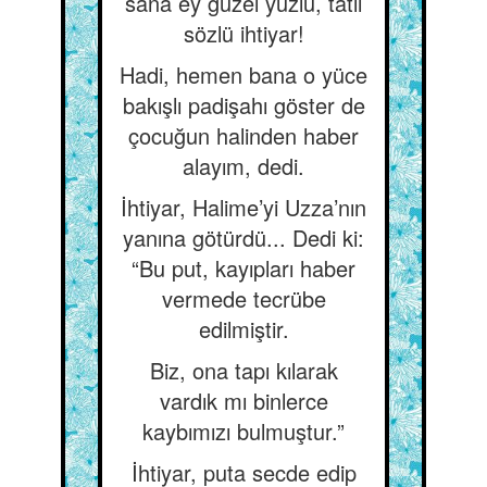
sana ey güzel yüzlü, tatlı
sözlü ihtiyar!
Hadi, hemen bana o yüce
bakışlı padişahı göster de
çocuğun halinden haber
alayım, dedi.
İhtiyar, Halime’yi Uzza’nın
yanına götürdü... Dedi ki:
“Bu put, kayıpları haber
vermede tecrübe
edilmiştir.
Biz, ona tapı kılarak
vardık mı binlerce
kaybımızı bulmuştur.”
İhtiyar, puta secde edip