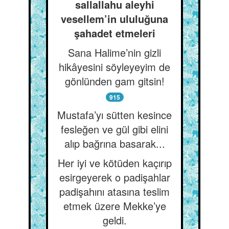
sallallahu aleyhi
vesellem’in ululuğuna
şahadet etmeleri
Sana Halime’nin gizli
hikâyesini söyleyeyim de
gönlünden gam gitsin!
915
Mustafa’yı sütten kesince
fesleğen ve gül gibi elini
alıp bağrına basarak...
Her iyi ve kötüden kaçırıp
esirgeyerek o padişahlar
padişahını atasına teslim
etmek üzere Mekke’ye
geldi.