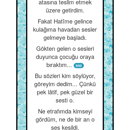
atasına teslim etmek
üzere getirdim.
Fakat Hatîme gelince
kulağıma havadan sesler
gelmeye başladı.
Gökten gelen o sesleri
duyunca çocuğu oraya
bıraktım...
940
Bu sözleri kim söylüyor,
göreyim dedim... Çünkü
pek lâtif, pek güzel bir
sesti o.
Ne etrafımda kimseyi
gördüm, ne de bir an o
ses kesildi.