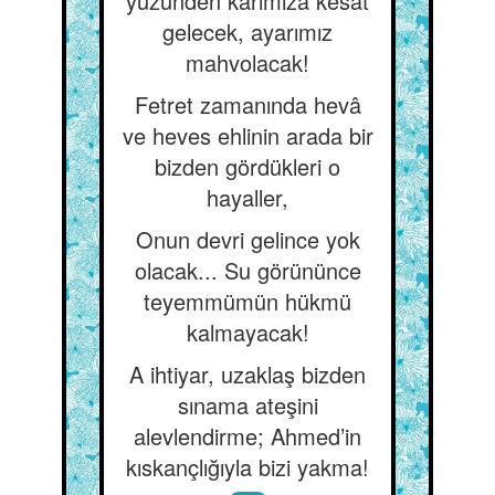
yüzünden kârımıza kesat
gelecek, ayarımız
mahvolacak!
Fetret zamanında hevâ
ve heves ehlinin arada bir
bizden gördükleri o
hayaller,
Onun devri gelince yok
olacak... Su görününce
teyemmümün hükmü
kalmayacak!
A ihtiyar, uzaklaş bizden
sınama ateşini
alevlendirme; Ahmed’in
kıskançlığıyla bizi yakma!