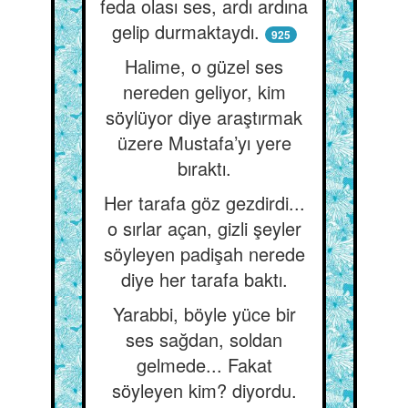
feda olası ses, ardı ardına
gelip durmaktaydı.
925
Halime, o güzel ses
nereden geliyor, kim
söylüyor diye araştırmak
üzere Mustafa’yı yere
bıraktı.
Her tarafa göz gezdirdi...
o sırlar açan, gizli şeyler
söyleyen padişah nerede
diye her tarafa baktı.
Yarabbi, böyle yüce bir
ses sağdan, soldan
gelmede... Fakat
söyleyen kim? diyordu.