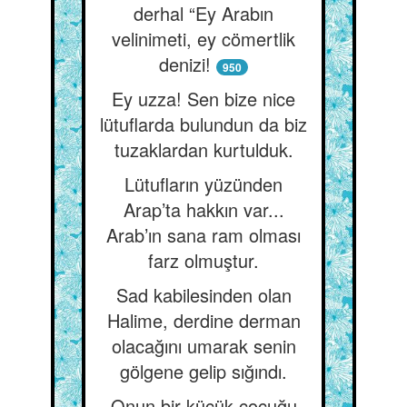
derhal “Ey Arabın
velinimeti, ey cömertlik
denizi!
950
Ey uzza! Sen bize nice
lütuflarda bulundun da biz
tuzaklardan kurtulduk.
Lütufların yüzünden
Arap’ta hakkın var...
Arab’ın sana ram olması
farz olmuştur.
Sad kabilesinden olan
Halime, derdine derman
olacağını umarak senin
gölgene gelip sığındı.
Onun bir küçük çocuğu