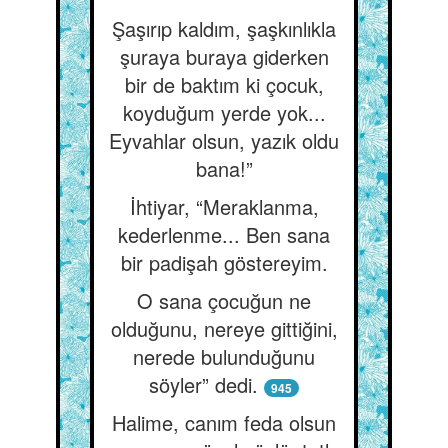
Şaşırıp kaldım, şaşkınlıkla
şuraya buraya giderken
bir de baktım ki çocuk,
koyduğum yerde yok...
Eyvahlar olsun, yazık oldu
bana!”
İhtiyar, “Meraklanma,
kederlenme... Ben sana
bir padişah göstereyim.
O sana çocuğun ne
olduğunu, nereye gittiğini,
nerede bulunduğunu
söyler” dedi.
945
Halime, canım feda olsun