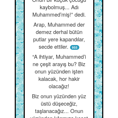
kaybolmuş... Adı
Muhammed’miş!” dedi.
Arap, Muhammed der
demez derhal bütün
putlar yere kapandılar,
secde ettiler.
955
“A ihtiyar, Muhammed’i
ne çeşit arayış bu? Biz
onun yüzünden işten
kalacak, hor hakir
olacağız!
Biz onun yüzünden yüz
üstü düşeceğiz,
taşlanacağız... Onun