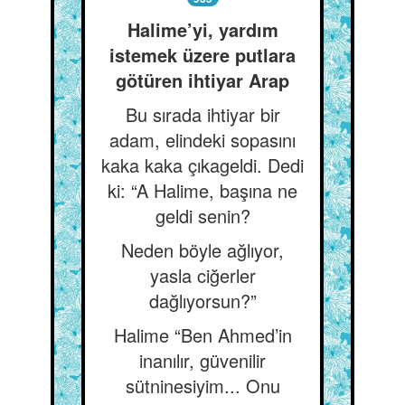
Halime’yi, yardım
istemek üzere putlara
götüren ihtiyar Arap
Bu sırada ihtiyar bir
adam, elindeki sopasını
kaka kaka çıkageldi. Dedi
ki: “A Halime, başına ne
geldi senin?
Neden böyle ağlıyor,
yasla ciğerler
dağlıyorsun?”
Halime “Ben Ahmed’in
inanılır, güvenilir
sütninesiyim... Onu