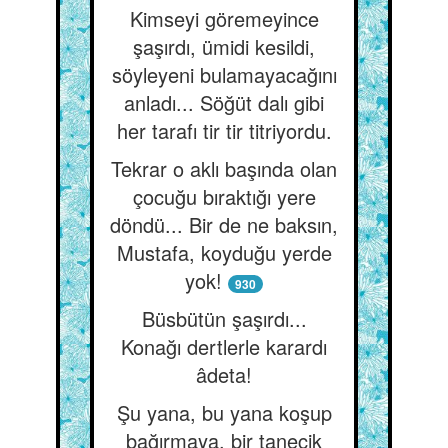
Kimseyi göremeyince
şaşırdı, ümidi kesildi,
söyleyeni bulamayacağını
anladı... Söğüt dalı gibi
her tarafı tir tir titriyordu.
Tekrar o aklı başında olan
çocuğu bıraktığı yere
döndü... Bir de ne baksın,
Mustafa, koyduğu yerde
yok!
930
Büsbütün şaşırdı...
Konağı dertlerle karardı
âdeta!
Şu yana, bu yana koşup
bağırmaya, bir tanecik