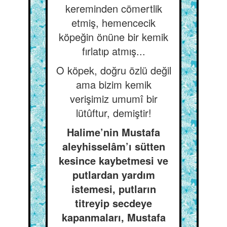
kereminden cömertlik
etmiş, hemencecik
köpeğin önüne bir kemik
fırlatıp atmış...
O köpek, doğru özlü değil
ama bizim kemik
verişimiz umumî bir
lütûftur, demiştir!
Halime’nin Mustafa
aleyhisselâm’ı sütten
kesince kaybetmesi ve
putlardan yardım
istemesi, putların
titreyip secdeye
kapanmaları, Mustafa