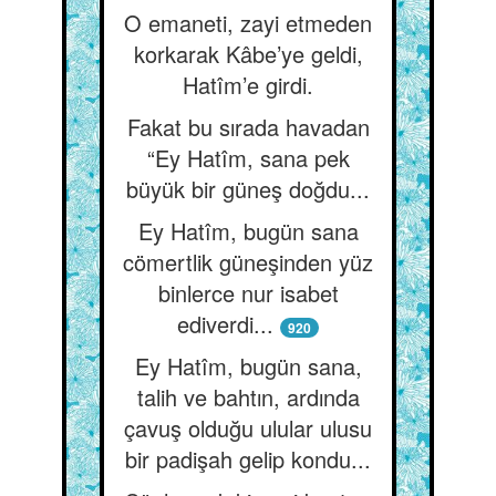
O emaneti, zayi etmeden
korkarak Kâbe’ye geldi,
Hatîm’e girdi.
Fakat bu sırada havadan
“Ey Hatîm, sana pek
büyük bir güneş doğdu...
Ey Hatîm, bugün sana
cömertlik güneşinden yüz
binlerce nur isabet
ediverdi...
920
Ey Hatîm, bugün sana,
talih ve bahtın, ardında
çavuş olduğu ulular ulusu
bir padişah gelip kondu...