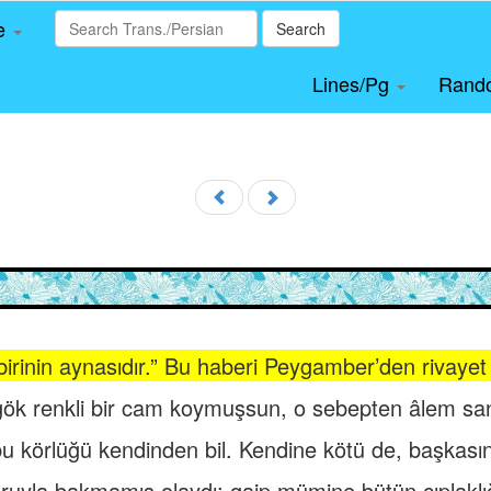
le
Search
Lines/Pg
Rand
birinin aynasıdır.” Bu haberi Peygamber’den rivayet
k renkli bir cam koymuşsun, o sebepten âlem sa
bu körlüğü kendinden bil. Kendine kötü de, başkas
ruyla bakmamış olaydı; gaip mümine bütün çıplaklığ