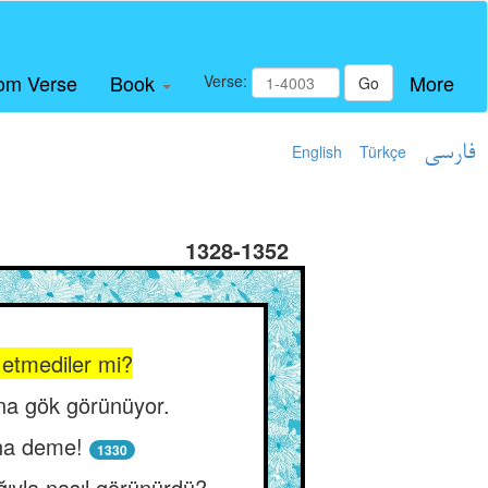
om Verse
Book
More
Verse:
Go
English
Türkçe
فارسی
1328-1352
 etmediler mi?
na gök görünüyor.
ına deme!
1330
ıyla nasıl görünürdü?