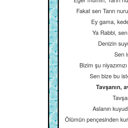
Fakat sen Tanrı nuruy
Ey gama, kede
Ya Rabbi, sen
Denizin suy
Sen i
Bizim şu niyazımız
Sen bize bu ist
Tavşanın, a
Tavşa
Aslanın kuyud
Ölümün pençesinden kurtu