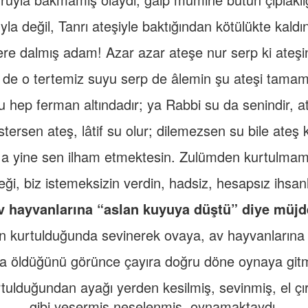
la değil, Tanrı ateşiyle baktığından kötülükte kaldın, 
re dalmış adam! Azar azar ateşe nur serp ki ateşi
 de o tertemiz suyu serp de âlemin şu ateşi tamamı
u hep ferman altındadır; ya Rabbi su da senindir, a
stersen ateş, lâtif su olur; dilemezsen su bile ateş ke
ı a yine sen ilham etmektesin. Zulümden kurtulmamız
eği, biz istemeksizin verdin, hadsiz, hesapsız ihsa
v hayvanlarına “aslan kuyuya düştü” diye müj
n kurtulduğunda sevinerek ovaya, av hayvanlarına 
a öldüğünü görünce çayıra doğru döne oynaya git
lduğundan ayağı yerden kesilmiş, sevinmiş, el çır
gibi yeşermiş neşelenmiş, oynamaktaydı.