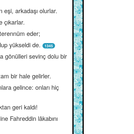
 eşi, arkadaşı olurlar.
 çıkarlar.
 terennüm eder;
ulup yükseldi de.
1345
 gönülleri sevinç dolu bir
m bir hale gelirler.
ara gelince: onları hiç
tan geri kaldı!
sine Fahreddin lâkabını