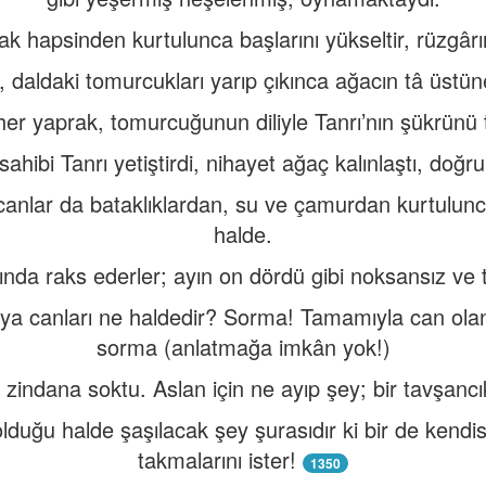
rak hapsinden kurtulunca başlarını yükseltir, rüzgârın
, daldaki tomurcukları yarıp çıkınca ağacın tâ üstüne
er yaprak, tomurcuğunun diliyle Tanrı’nın şükrünü
sahibi Tanrı yetiştirdi, nihayet ağaç kalınlaştı, doğr
anlar da bataklıklardan, su ve çamurdan kurtulunca
halde.
ında raks ederler; ayın on dördü gibi noksansız ve ta
 ya canları ne haldedir? Sorma! Tamamıyla can olanl
sorma (anlatmağa imkân yok!)
 zindana soktu. Aslan için ne ayıp şey; bir tavşancık
lduğu halde şaşılacak şey şurasıdır ki bir de kendi
takmalarını ister!
1350