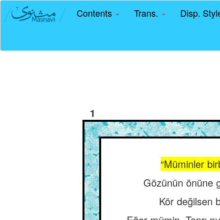
Contents
Trans.
Disp. Sty
1
“Müminler bir
Gözünün önüne gö
Kör değilsen 
Eğer mümin, Tanrı nu