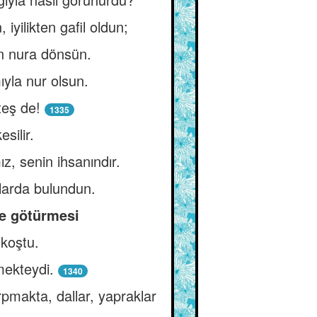
iyilikten gafil oldun;
n nura dönsün.
yla nur olsun.
teş de!
1335
silir.
, senin ihsanındır.
nlarda bulundun.
de götürmesi
koştu.
mekteydi.
1340
pmakta, dallar, yapraklar