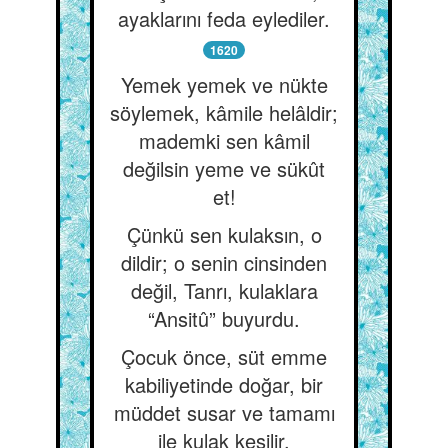
ayaklarını feda eylediler.
1620
Yemek yemek ve nükte
söylemek, kâmile helâldir;
mademki sen kâmil
değilsin yeme ve sükût
et!
Çünkü sen kulaksın, o
dildir; o senin cinsinden
değil, Tanrı, kulaklara
“Ansitû” buyurdu.
Çocuk önce, süt emme
kabiliyetinde doğar, bir
müddet susar ve tamamı
ile kulak kesilir.