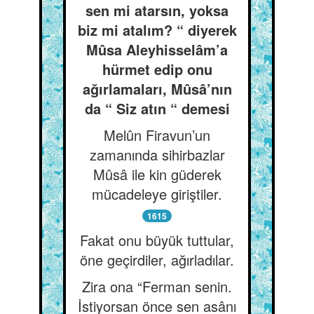
sen mi atarsın, yoksa
biz mi atalım? “ diyerek
Mûsa Aleyhisselâm’a
hürmet edip onu
ağırlamaları, Mûsâ’nın
da “ Siz atın “ demesi
Melûn Firavun’un
zamanında sihirbazlar
Mûsâ ile kin güderek
mücadeleye giriştiler.
1615
Fakat onu büyük tuttular,
öne geçirdiler, ağırladılar.
Zira ona “Ferman senin.
İstiyorsan önce sen asânı