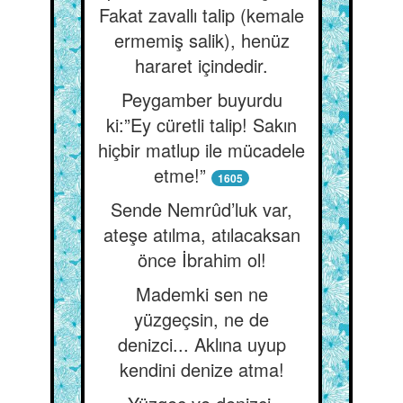
Fakat zavallı talip (kemale
ermemiş salik), henüz
hararet içindedir.
Peygamber buyurdu
ki:”Ey cüretli talip! Sakın
hiçbir matlup ile mücadele
etme!”
1605
Sende Nemrûd’luk var,
ateşe atılma, atılacaksan
önce İbrahim ol!
Mademki sen ne
yüzgeçsin, ne de
denizci... Aklına uyup
kendini denize atma!