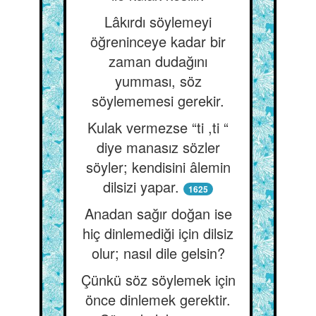
Lâkırdı söylemeyi
öğreninceye kadar bir
zaman dudağını
yumması, söz
söylememesi gerekir.
Kulak vermezse “ti ,ti “
diye manasız sözler
söyler; kendisini âlemin
dilsizi yapar.
1625
Anadan sağır doğan ise
hiç dinlemediği için dilsiz
olur; nasıl dile gelsin?
Çünkü söz söylemek için
önce dinlemek gerektir.