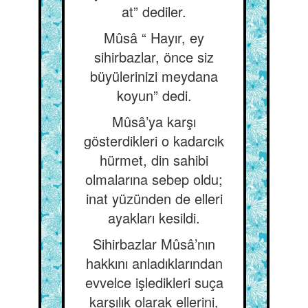
at” dediler.
Mûsâ “ Hayır, ey
sihirbazlar, önce siz
büyülerinizi meydana
koyun” dedi.
Mûsâ’ya karşı
gösterdikleri o kadarcık
hürmet, din sahibi
olmalarına sebep oldu;
inat yüzünden de elleri
ayakları kesildi.
Sihirbazlar Mûsâ’nın
hakkını anladıklarından
evvelce işledikleri suça
karşılık olarak ellerini,