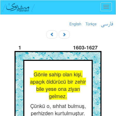
Toggl
naviga
English
Türkçe
فارسی
1
1603-1627
Gönle sahip olan kişi,
apaçık öldürücü bir zehir
bile yese ona ziyan
gelmez.
Çünkü o, sıhhat bulmuş,
perhizden kurtulmuştur.