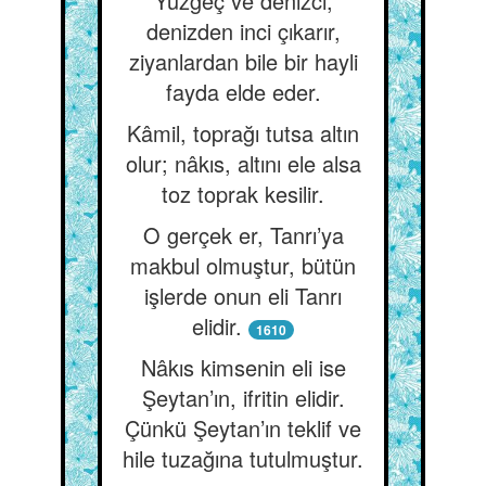
Yüzgeç ve denizci,
denizden inci çıkarır,
ziyanlardan bile bir hayli
fayda elde eder.
Kâmil, toprağı tutsa altın
olur; nâkıs, altını ele alsa
toz toprak kesilir.
O gerçek er, Tanrı’ya
makbul olmuştur, bütün
işlerde onun eli Tanrı
elidir.
1610
Nâkıs kimsenin eli ise
Şeytan’ın, ifritin elidir.
Çünkü Şeytan’ın teklif ve
hile tuzağına tutulmuştur.