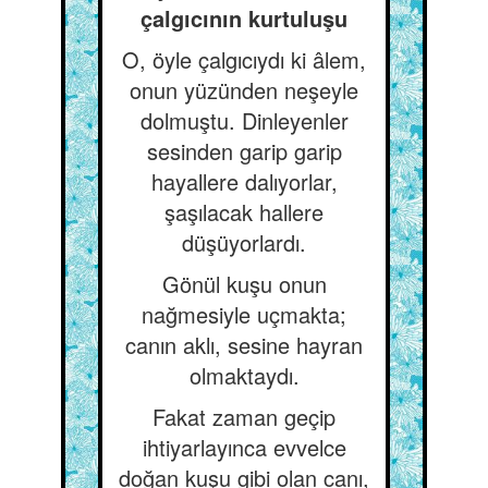
çalgıcının kurtuluşu
O, öyle çalgıcıydı ki âlem,
onun yüzünden neşeyle
dolmuştu. Dinleyenler
sesinden garip garip
hayallere dalıyorlar,
şaşılacak hallere
düşüyorlardı.
Gönül kuşu onun
nağmesiyle uçmakta;
canın aklı, sesine hayran
olmaktaydı.
Fakat zaman geçip
ihtiyarlayınca evvelce
doğan kuşu gibi olan canı,