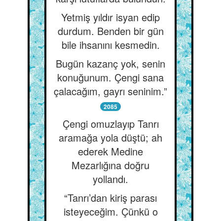
Yetmiş yıldır isyan edip
durdum. Benden bir gün
bile ihsanını kesmedin.
Bugün kazanç yok, senin
konuğunum. Çengi sana
çalacağım, gayrı seninim.”
2085
Çengi omuzlayıp Tanrı
aramağa yola düştü; ah
ederek Medine
Mezarlığına doğru
yollandı.
“Tanrı’dan kiriş parası
isteyeceğim. Çünkü o