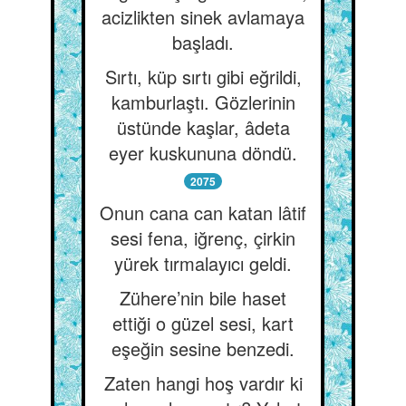
acizlikten sinek avlamaya
başladı.
Sırtı, küp sırtı gibi eğrildi,
kamburlaştı. Gözlerinin
üstünde kaşlar, âdeta
eyer kuskununa döndü.
2075
Onun cana can katan lâtif
sesi fena, iğrenç, çirkin
yürek tırmalayıcı geldi.
Zühere’nin bile haset
ettiği o güzel sesi, kart
eşeğin sesine benzedi.
Zaten hangi hoş vardır ki