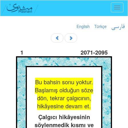
Toggl
naviga
English
Türkçe
فارسی
1
2071-2095
Bu bahsin sonu yoktur.
Başlamış olduğun söze
dön, tekrar çalgıcının,
hikâyesine devam et.
Çalgıcı hikâyesinin
söylenmedik kısmı ve