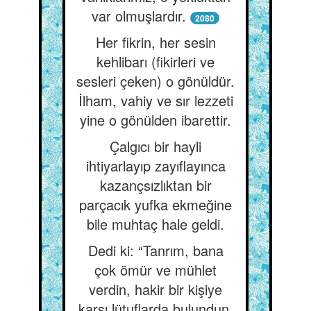
var olmuşlardır.
2080
Her fikrin, her sesin
kehlibarı (fikirleri ve
sesleri çeken) o gönüldür.
İlham, vahiy ve sır lezzeti
yine o gönülden ibarettir.
Çalgıcı bir hayli
ihtiyarlayıp zayıflayınca
kazançsızlıktan bir
parçacık yufka ekmeğine
bile muhtaç hale geldi.
Dedi ki: “Tanrım, bana
çok ömür ve mühlet
verdin, hakir bir kişiye
karşı lütuflarda bulundun.