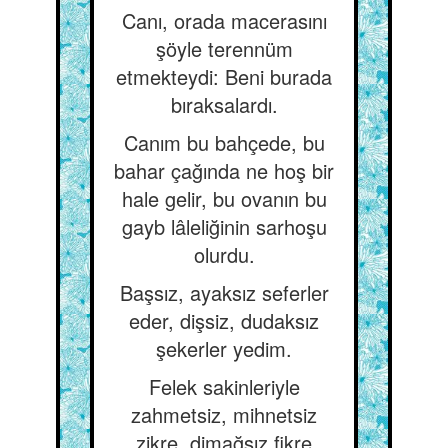
Canı, orada macerasını
şöyle terennüm
etmekteydi: Beni burada
bıraksalardı.
Canım bu bahçede, bu
bahar çağında ne hoş bir
hale gelir, bu ovanın bu
gayb lâleliğinin sarhoşu
olurdu.
Başsız, ayaksız seferler
eder, dişsiz, dudaksız
şekerler yedim.
Felek sakinleriyle
zahmetsiz, mihnetsiz
zikre, dimağsız fikre