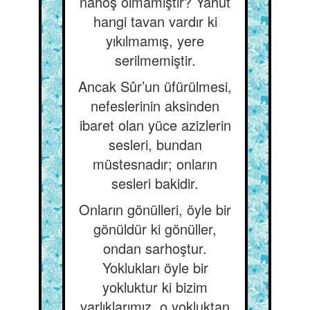
nahoş olmamıştır? Yahut
hangi tavan vardır ki
yıkılmamış, yere
serilmemiştir.
Ancak Sûr’un üfürülmesi,
nefeslerinin aksinden
ibaret olan yüce azizlerin
sesleri, bundan
müstesnadır; onların
sesleri bakidir.
Onların gönülleri, öyle bir
gönüldür ki gönüller,
ondan sarhoştur.
Yoklukları öyle bir
yokluktur ki bizim
varlıklarımız, o yokluktan