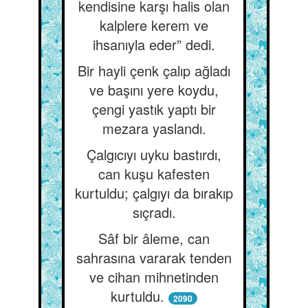
kendisine karşı halis olan
kalplere kerem ve
ihsanıyla eder” dedi.
Bir hayli çenk çalıp ağladı
ve başını yere koydu,
çengi yastık yaptı bir
mezara yaslandı.
Çalgıcıyı uyku bastırdı,
can kuşu kafesten
kurtuldu; çalgıyı da bırakıp
sıçradı.
Sâf bir âleme, can
sahrasına vararak tenden
ve cihan mihnetinden
kurtuldu.
2090