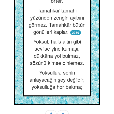
örter.
Tamahkâr tamahı
yüzünden zengin ayıbını
görmez. Tamahkâr bütün
gönülleri kaplar.
2350
Yoksul, halis altın gibi
sevilse yine kumaşı,
dükkâna yol bulmaz,
sözünü kimse dinlemez.
Yoksulluk, senin
anlayacağın şey değildir;
yoksulluğa hor bakma;