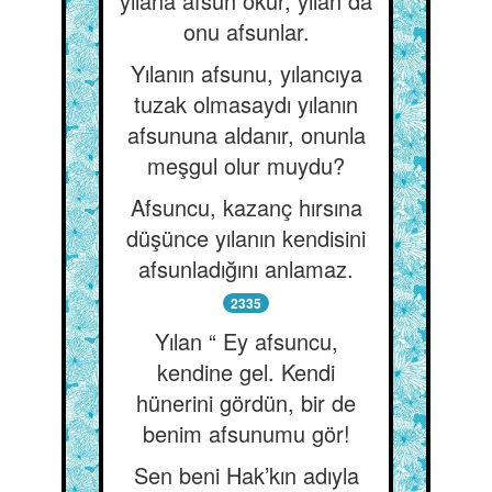
yılana afsun okur, yılan da
onu afsunlar.
Yılanın afsunu, yılancıya
tuzak olmasaydı yılanın
afsununa aldanır, onunla
meşgul olur muydu?
Afsuncu, kazanç hırsına
düşünce yılanın kendisini
afsunladığını anlamaz.
2335
Yılan “ Ey afsuncu,
kendine gel. Kendi
hünerini gördün, bir de
benim afsunumu gör!
Sen beni Hak’kın adıyla