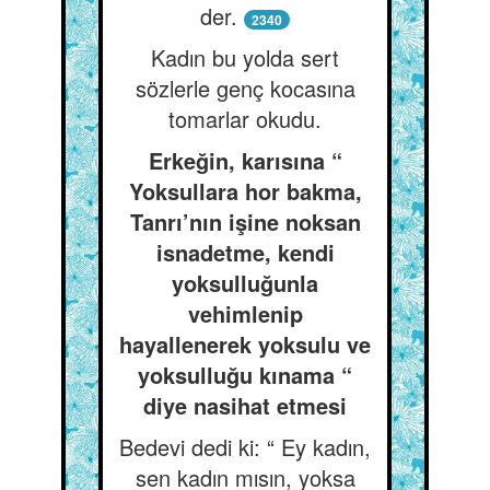
der.
2340
Kadın bu yolda sert
sözlerle genç kocasına
tomarlar okudu.
Erkeğin, karısına “
Yoksullara hor bakma,
Tanrı’nın işine noksan
isnadetme, kendi
yoksulluğunla
vehimlenip
hayallenerek yoksulu ve
yoksulluğu kınama “
diye nasihat etmesi
Bedevi dedi ki: “ Ey kadın,
sen kadın mısın, yoksa