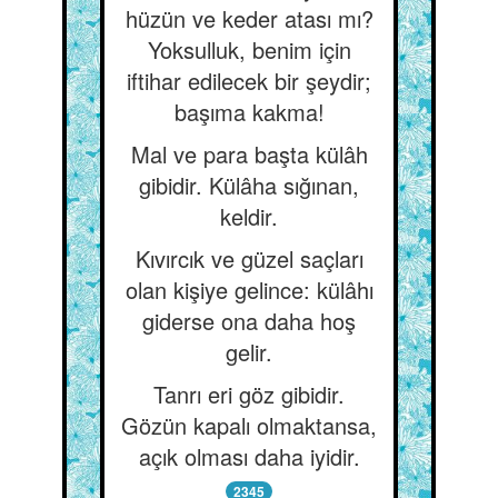
hüzün ve keder atası mı?
Yoksulluk, benim için
iftihar edilecek bir şeydir;
başıma kakma!
Mal ve para başta külâh
gibidir. Külâha sığınan,
keldir.
Kıvırcık ve güzel saçları
olan kişiye gelince: külâhı
giderse ona daha hoş
gelir.
Tanrı eri göz gibidir.
Gözün kapalı olmaktansa,
açık olması daha iyidir.
2345