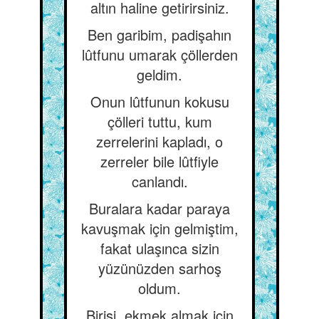
altın haline getirirsiniz.
Ben garibim, padişahın
lûtfunu umarak çöllerden
geldim.
Onun lûtfunun kokusu
çölleri tuttu, kum
zerrelerini kapladı, o
zerreler bile lûtfiyle
canlandı.
Buralara kadar paraya
kavuşmak için gelmiştim,
fakat ulaşınca sizin
yüzünüzden sarhoş
oldum.
Birisi, ekmek almak için