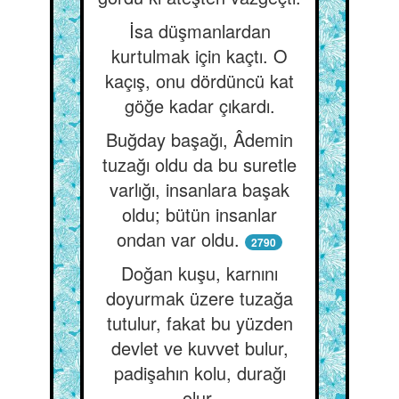
İsa düşmanlardan
kurtulmak için kaçtı. O
kaçış, onu dördüncü kat
göğe kadar çıkardı.
Buğday başağı, Âdemin
tuzağı oldu da bu suretle
varlığı, insanlara başak
oldu; bütün insanlar
ondan var oldu.
2790
Doğan kuşu, karnını
doyurmak üzere tuzağa
tutulur, fakat bu yüzden
devlet ve kuvvet bulur,
padişahın kolu, durağı
olur.