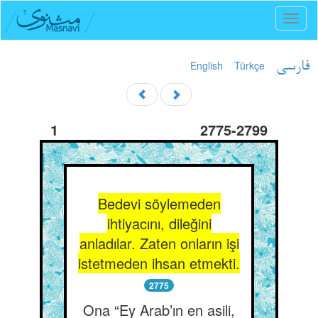
Toggl
naviga
English
Türkçe
فارسی
1
2775-2799
Bedevi söylemeden
ihtiyacını, dileğini
anladılar. Zaten onların işi
istetmeden ihsan etmekti.
2775
Ona “Ey Arab’ın en asili,