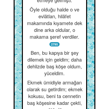
etmeye gelmişti.
Öyle olduğu halde o ve
evlâtları, hilâfet
makamında kıyamete dek
dine arka oldular, o
makama şeref verdiler.
2795
Ben, bu kapıya bir şey
dilemek için geldim; daha
dehlizde baş köşe oldum,
yüceldim.
Ekmek ümidiyle armağan
olarak su getirdim; ekmek
kokusu, beni ta cennetin
baş köşesine kadar çekti,