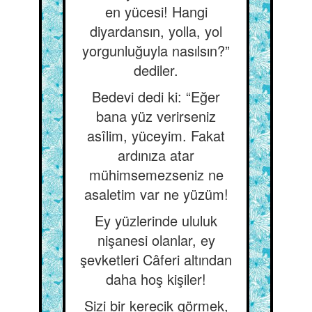
en yücesi! Hangi
diyardansın, yolla, yol
yorgunluğuyla nasılsın?”
dediler.
Bedevi dedi ki: “Eğer
bana yüz verirseniz
asîlim, yüceyim. Fakat
ardınıza atar
mühimsemezseniz ne
asaletim var ne yüzüm!
Ey yüzlerinde ululuk
nişanesi olanlar, ey
şevketleri Câferi altından
daha hoş kişiler!
Sizi bir kerecik görmek,