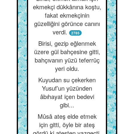
ekmekçi dükkânına koştu,
fakat ekmekçinin
güzelliğini görünce canını
verdi.
2785
Birisi, gezip eğlenmek
üzere gül bahçesine gitti,
bahçıvanın yüzü teferrüç
yeri oldu.
Kuyudan su çekerken
Yusuf’un yüzünden
âbıhayat içen bedevi
gibi...
Mûsâ ateş elde etmek
için gitti, öyle bir ateş
gördü ki ateşten vazgeçti.