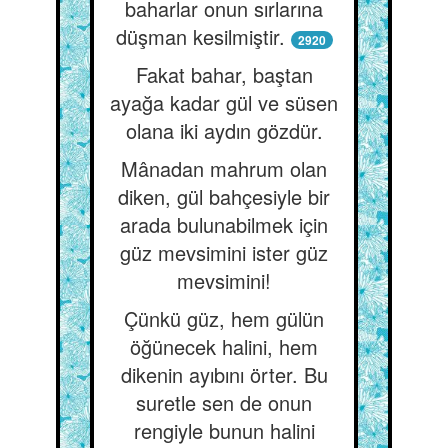
baharlar onun sırlarına
düşman kesilmiştir.
2920
Fakat bahar, baştan
ayağa kadar gül ve süsen
olana iki aydın gözdür.
Mânadan mahrum olan
diken, gül bahçesiyle bir
arada bulunabilmek için
güz mevsimini ister güz
mevsimini!
Çünkü güz, hem gülün
öğünecek halini, hem
dikenin ayıbını örter. Bu
suretle sen de onun
rengiyle bunun halini