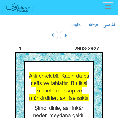
Toggl
naviga
English
Türkçe
فارسی
1
2903-2927
Aklı erkek bil. Kadın da bu
nefis ve tabiattır. Bu ikisi
zulmete mensup ve
münkirdirler; akıl ise ışıktır
Şimdi dinle, asıl inkâr
neden meydana geldi,