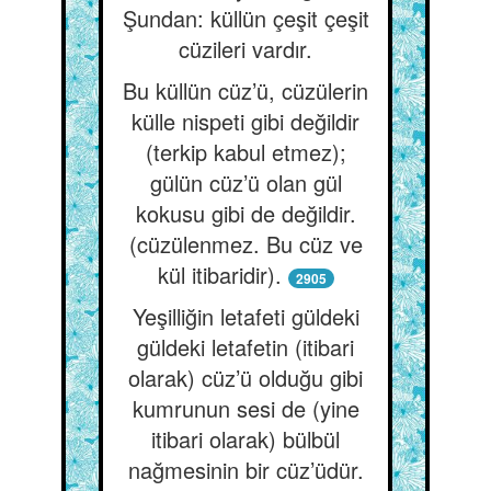
Şundan: küllün çeşit çeşit
cüzileri vardır.
Bu küllün cüz’ü, cüzülerin
külle nispeti gibi değildir
(terkip kabul etmez);
gülün cüz’ü olan gül
kokusu gibi de değildir.
(cüzülenmez. Bu cüz ve
kül itibaridir).
2905
Yeşilliğin letafeti güldeki
güldeki letafetin (itibari
olarak) cüz’ü olduğu gibi
kumrunun sesi de (yine
itibari olarak) bülbül
nağmesinin bir cüz’üdür.