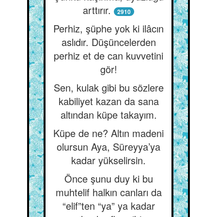
arttırır.
2910
Perhiz, şüphe yok ki ilâcın
aslıdır. Düşüncelerden
perhiz et de can kuvvetini
gör!
Sen, kulak gibi bu sözlere
kabiliyet kazan da sana
altından küpe takayım.
Küpe de ne? Altın madeni
olursun Aya, Süreyya’ya
kadar yükselirsin.
Önce şunu duy ki bu
muhtelif halkın canları da
“elif”ten “ya” ya kadar