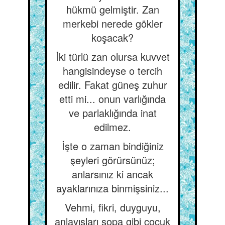
hükmü gelmiştir. Zan
merkebi nerede gökler
koşacak?
İki türlü zan olursa kuvvet
hangisindeyse o tercih
edilir. Fakat güneş zuhur
etti mi... onun varlığında
ve parlaklığında inat
edilmez.
İşte o zaman bindiğiniz
şeyleri görürsünüz;
anlarsınız ki ancak
ayaklarınıza binmişsiniz...
Vehmi, fikri, duyguyu,
anlayışları sopa gibi çocuk