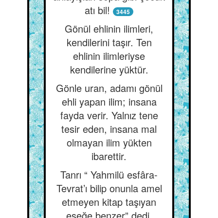
atı bil!
3445
Gönül ehlinin ilimleri,
kendilerini taşır. Ten
ehlinin ilimleriyse
kendilerine yüktür.
Gönle uran, adamı gönül
ehli yapan ilim; insana
fayda verir. Yalnız tene
tesir eden, insana mal
olmayan ilim yükten
ibarettir.
Tanrı “ Yahmilü esfâra-
Tevrat’ı bilip onunla amel
etmeyen kitap taşıyan
eşeğe benzer” dedi.