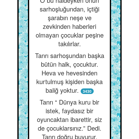
O bu haldeyken onun
sarhoşluğundan, içtiği
şarabın neşe ve
zevkinden haberleri
olmayan çocuklar peşine
takılırlar.
Tanrı sarhoşundan başka
bütün halk, çocuktur.
Heva ve hevesinden
kurtulmuş kişiden başka
baliğ yoktur.
3430
Tanrı “ Dünya kuru bir
istek, faydasız bir
oyuncaktan ibarettir, siz
de çocuklarsınız.” Dedi.
Tanrı doğru buyurur.