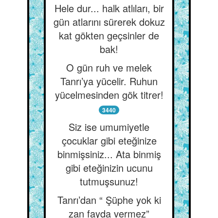
Hele dur... halk atlıları, bir
gün atlarını sürerek dokuz
kat gökten geçsinler de
bak!
O gün ruh ve melek
Tanrı’ya yücelir. Ruhun
yücelmesinden gök titrer!
3440
Siz ise umumiyetle
çocuklar gibi eteğinize
binmişsiniz... Ata binmiş
gibi eteğinizin ucunu
tutmuşsunuz!
Tanrı’dan “ Şüphe yok ki
zan fayda vermez”