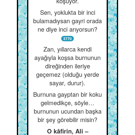
koşuyor.
Sen, yoklukta bir inci
bulamadıysan gayri orada
ne diye inci arıyorsun?
3770
Zan, yıllarca kendi
ayağıyla koşsa burnunun
direğinden ileriye
geçemez (olduğu yerde
sayar, durur).
Burnuna gayptan bir koku
gelmedikçe, söyle…
burnunun ucundan başka
bir şey görebilir misin?
O kâfirin, Ali –