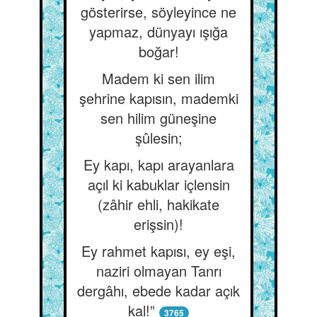
gösterirse, söyleyince ne
yapmaz, dünyayı ışığa
boğar!
Madem ki sen ilim
şehrine kapısın, mademki
sen hilim güneşine
şûlesin;
Ey kapı, kapı arayanlara
açıl ki kabuklar içlensin
(zâhir ehli, hakikate
erişsin)!
Ey rahmet kapısı, ey eşi,
naziri olmayan Tanrı
dergâhı, ebede kadar açık
kal!”
3765