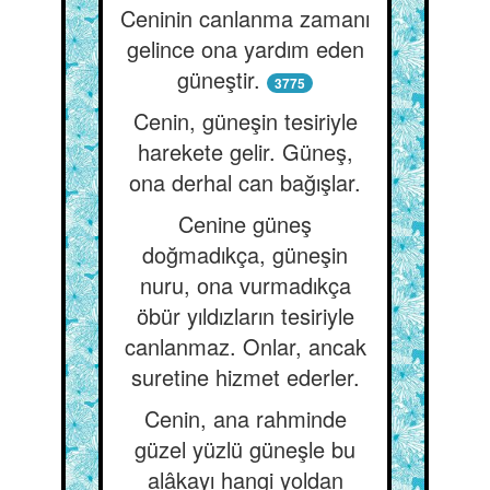
Ceninin canlanma zamanı
gelince ona yardım eden
güneştir.
3775
Cenin, güneşin tesiriyle
harekete gelir. Güneş,
ona derhal can bağışlar.
Cenine güneş
doğmadıkça, güneşin
nuru, ona vurmadıkça
öbür yıldızların tesiriyle
canlanmaz. Onlar, ancak
suretine hizmet ederler.
Cenin, ana rahminde
güzel yüzlü güneşle bu
alâkayı hangi yoldan