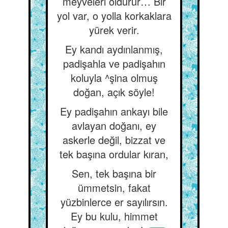
meyveleri oldurur… Bir
yol var, o yolla korkaklara
yürek verir.
Ey kandı aydınlanmış,
padişahla ve padişahın
koluyla ^şina olmuş
doğan, açık söyle!
Ey padişahın ankayı bile
avlayan doğanı, ey
askerle değil, bizzat ve
tek başına ordular kıran,
Sen, tek başına bir
ümmetsin, fakat
yüzbinlerce er sayılırsın.
Ey bu kulu, himmet