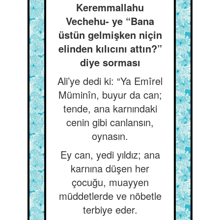
Keremmallahu
Vechehu- ye “Bana
üstün gelmişken niçin
elinden kılıcını attın?”
diye sorması
Ali’ye dedi ki: “Ya Emîrel
Müminîn, buyur da can;
tende, ana karnındaki
cenin gibi canlansın,
oynasın.
Ey can, yedi yıldız; ana
karnına düşen her
çocuğu, muayyen
müddetlerde ve nöbetle
terbiye eder.