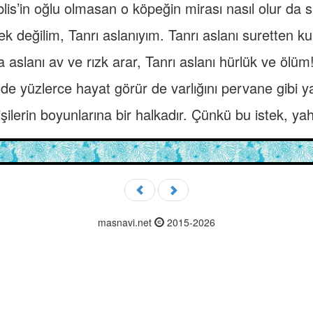
İblis’in oğlu olmasan o köpeğin mirası nasıl olur da
k değilim, Tanrı aslanıyım. Tanrı aslanı suretten kur
 aslanı av ve rızk arar, Tanrı aslanı hürlük ve ölüm
 yüzlerce hayat görür de varlığını pervane gibi ya
şilerin boyunlarına bir halkadır. Çünkü bu istek, ya
masnavi.net
2015-2026