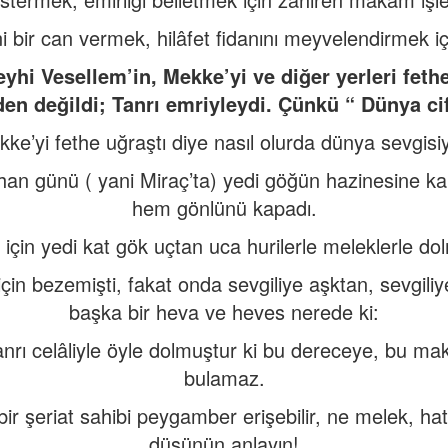
 bir can vermek, hilâfet fidanını meyvelendirmek içi
eyhi Vesellem’in, Mekke’yi ve diğer yerleri fet
en değildi; Tanrı emriyleydi. Çünkü “ Dünya ci
’yi fethe uğraştı diye nasıl olurda dünya sevgisiyl
mtihan günü ( yani Miraç’ta) yedi göğün hazinesine
hem gönlünü kapadı.
çin yedi kat gök uçtan uca hurilerle meleklerle do
 için bezemişti, fakat onda sevgiliye aşktan, sevgil
başka bir heva ve heves nerede ki:
anrı celâliyle öyle dolmuştur ki bu dereceye, bu mak
bulamaz.
r şeriat sahibi peygamber erişebilir, ne melek, hatt
düşünün anlayın!