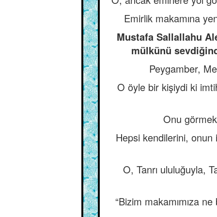
Emirlik makamına yeni
Mustafa Sallallahu Al
mülkünü sevdiğind
Peygamber, Mekke
O öyle bir kişiydi ki i
Onu görmek i
Hepsi kendilerini, onun
O, Tanrı ululuğuyla, T
“Bizim makamımıza ne bi