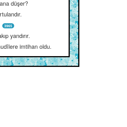
 sana düşer?
tulandır.
!
3965
kıp yandırır.
hudîlere imtihan oldu.