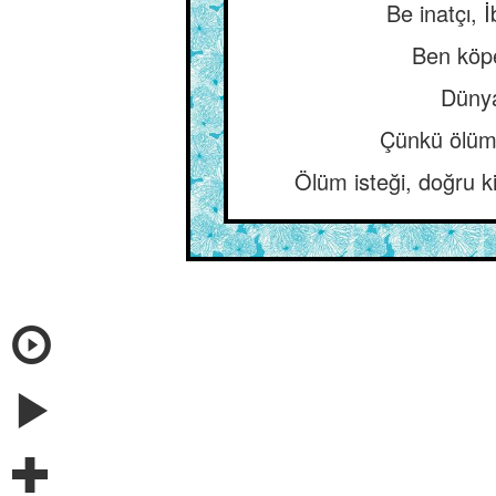
Be inatçı, 
Ben köpe
Dünya
Çünkü ölümde
Ölüm isteği, doğru ki