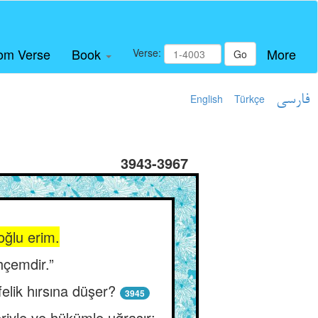
om Verse
Book
More
Verse:
Go
English
Türkçe
فارسی
3943-3967
oğlu erim.
hçemdir.”
felik hırsına düşer?
3945
riyle ve hükümle uğraşır;