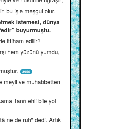
n bu işle meşgul olur.
hetmek istemesi, dünya
fedir” buyurmuştu.
e ittiham edilir?
 karşı hem yüzünü yumdu,
lmuştur.
3950
iye meyil ve muhabbetten
ama Tanrı ehli bile yol
â ne de ruh” dedi. Artık