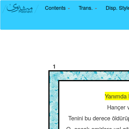
Contents
Trans.
Disp. Sty
1
Yanımda b
Hançer v
Tenini bu derece öldürüp 
O, ancak emirlere yol gö