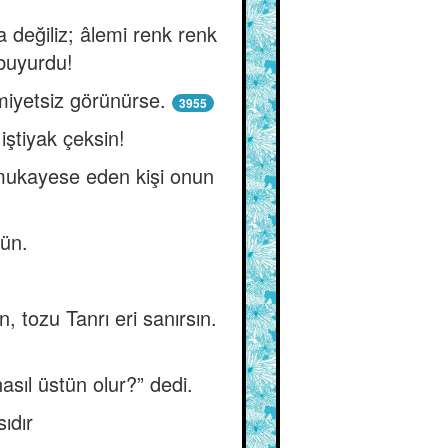
 değiliz; âlemi renk renk
buyurdu!
miyetsiz görünürse.
3955
iştiyak çeksin!
e mukayese eden kişi onun
ün.
n, tozu Tanrı eri sanırsın.
nasıl üstün olur?” dedi.
ıdır