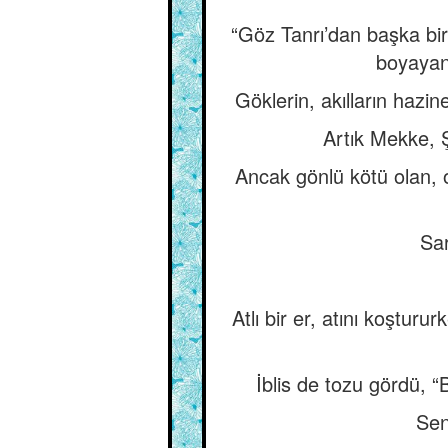
“Göz Tanrı’dan başka bir
boyayan
Göklerin, akılların hazi
Artık Mekke, Ş
Ancak gönlü kötü olan, o
Sa
Atlı bir er, atını koşturu
İblis de tozu gördü, “B
Sen