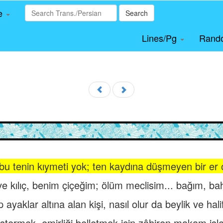
le
Search
Lines/Pg
Rand
u tenin kıymeti yok; ten kaydına düşmeyen bir er 
e kılıç, benim çiçeğim; ölüm meclisim... bağım, ba
ayaklar altına alan kişi, nasıl olur da beylik ve hali
stermek, emirliği belletmek için zâhiren makam işle