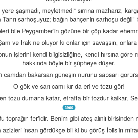
 yere şaşmadı, meyletmedi” sırrına mazharız, karga
 Tanrı sarhoşuyuz; bağın bahçenin sarhoşu değil” 
neleri bile Peygamber’in gözüne bir çöp kadar ehem
am ve Irak ne oluyor ki onlar için savaşsın, onlara 
nun işlerini kendi bilgisizliğine, kendi hırsına gör
hakkında böyle bir şüpheye düşer.
rı camdan bakarsan güneşin nurunu sapsarı görürs
O gök ve sarı camı kır da eri ve tozu gör!
rken tozu dumana katar, etrafta bir tozdur kalkar. Se
3960
u toprağın fer’idir. Benim gibi ateş alınlı birisinden 
 azizleri insan gördükçe bil ki bu görüş İblis’in miras