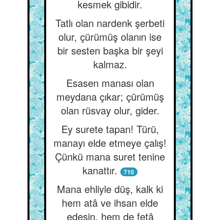
kesmek gibidir.
Tatlı olan nardenk şerbeti
olur, çürümüş olanın ise
bir sesten başka bir şeyi
kalmaz.
Esasen manası olan
meydana çıkar; çürümüş
olan rüsvay olur, gider.
Ey surete tapan! Türü,
manayı elde etmeye çalış!
Çünkü mana suret tenine
kanattır.
710
Mana ehliyle düş, kalk ki
hem atâ ve ihsan elde
edesin, hem de fetâ