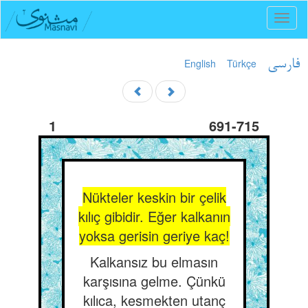
Toggl
naviga
English
Türkçe
فارسی
1
691-715
Nükteler keskin bir çelik
kılıç gibidir. Eğer kalkanın
yoksa gerisin geriye kaç!
Kalkansız bu elmasın
karşısına gelme. Çünkü
kılıca, kesmekten utanç