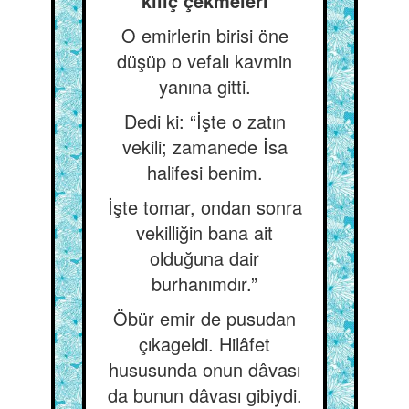
kılıç çekmeleri
O emirlerin birisi öne
düşüp o vefalı kavmin
yanına gitti.
Dedi ki: “İşte o zatın
vekili; zamanede İsa
halifesi benim.
İşte tomar, ondan sonra
vekilliğin bana ait
olduğuna dair
burhanımdır.”
Öbür emir de pusudan
çıkageldi. Hilâfet
hususunda onun dâvası
da bunun dâvası gibiydi.