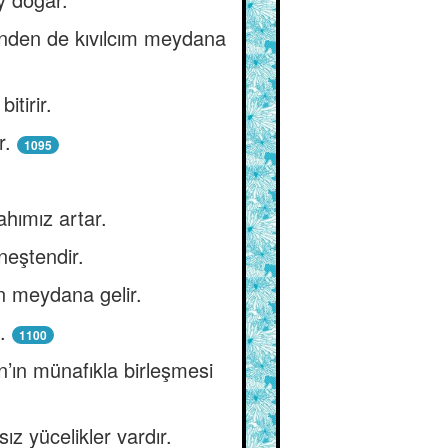
inden de kıvılcım meydana
itirir.
r.
1095
ahımız artar.
neştendir.
en meydana gelir.
.
1100
an’ın münafıkla birleşmesi
 yücelikler vardır.