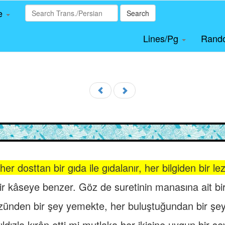
le
Search
Lines/Pg
Rand
er dosttan bir gıda ile gıdalanır, her bilgiden bir lez
bir kâseye benzer. Göz de suretinin manasına ait bir
zünden bir şey yemekte, her buluştuğundan bir şey
yıldızla kırân etti mi mutlaka her ikisine uygun bir ş