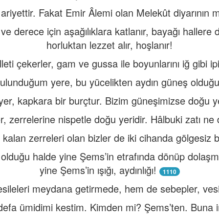
riyettir. Fakat Emir Âlemi olan Melekût diyarının 
e derece için aşağılıklara katlanır, bayağı hallere d
horluktan lezzet alır, hoşlanır!
leti çekerler, gam ve gussa ile boyunlarını iğ gibi ip
bulunduğum yere, bu yücelikten aydın güneş oldu
r, kapkara bir burçtur. Bizim güneşimizse doğu yer
 zerrelerine nispetle doğu yeridir. Hâlbuki zatı ne 
kalan zerreleri olan bizler de iki cihanda gölgesiz b
e olduğu halde yine Şems’in etrafında dönüp dolaş
yine Şems’in ışığı, aydınlığı!
1110
sileleri meydana getirmede, hem de sebepler, ves
defa ümidimi kestim. Kimden mi? Şems’ten. Buna i