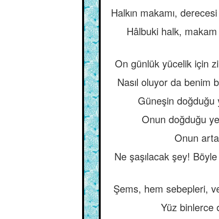
Halkın makamı, derecesi a
Hâlbuki halk, makam v
On günlük yücelik için zil
Nasıl oluyor da benim 
Güneşin doğduğu ye
Onun doğduğu yer,
Onun arta 
Ne şaşılacak şey! Böyl
Şems, hem sebepleri, ve
Yüz binlerce 