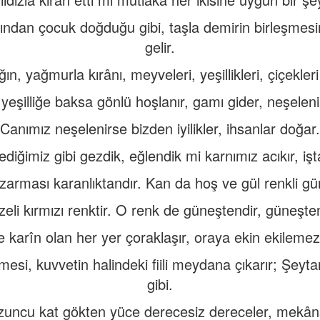
ından çocuk doğduğu gibi, taşla demirin birleşmes
gelir.
ın, yağmurla kırânı, meyveleri, yeşillikleri, çiçekleri b
 yeşilliğe baksa gönlü hoşlanır, gamı gider, neşeleni
Canımız neşelenirse bizden iyilikler, ihsanlar doğar.
ediğimiz gibi gezdik, eğlendik mi karnımız acıkır, işt
zarması karanlıktandır. Kan da hoş ve gül renkli gü
eli kırmızı renktir. O renk de güneştendir, güneşt
 karîn olan her yer çoraklaşır, oraya ekin ekilemez
şmesi, kuvvetin halindeki fiili meydana çıkarır; Şeyt
gibi.
uncu kat gökten yüce derecesiz dereceler, mekânsız