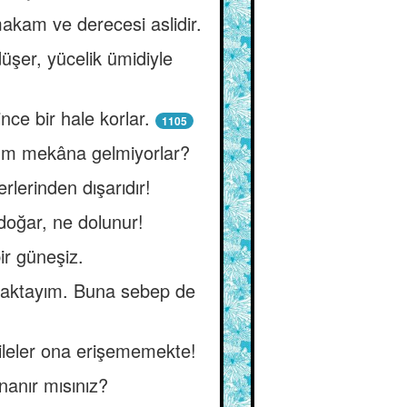
makam ve derecesi aslidir.
üşer, yücelik ümidiyle
ince bir hale korlar.
1105
ğum mekâna gelmiyorlar?
lerinden dışarıdır!
doğar, ne dolunur!
ir güneşiz.
maktayım. Buna sebep de
ileler ona erişememekte!
nanır mısınız?