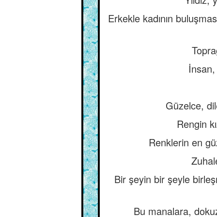
Erkekle kadının buluşmas
Toprağ
İnsan,
Güzelce, dil
Rengin kı
Renklerin en güz
Zuhale
Bir şeyin bir şeyle birle
Bu manalara, dokuz