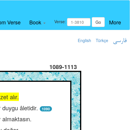
om Verse
Book
More
Verse:
Go
English
Türkçe
فارسی
1089-1113
zet alır.
 duygu âletidir.
1090
 almaktasın.
ey doğar.