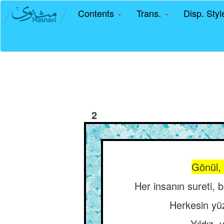
Contents
Trans.
Disp. Sty
2
Gönül, h
Her insanın sureti, 
Herkesin yü
Yıldız, 