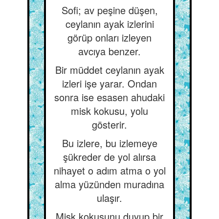
Sofi; av peşine düşen,
ceylanın ayak izlerini
görüp onları izleyen
avcıya benzer.
Bir müddet ceylanın ayak
izleri işe yarar. Ondan
sonra ise esasen ahudaki
misk kokusu, yolu
gösterir.
Bu izlere, bu izlemeye
şükreder de yol alırsa
nihayet o adım atma o yol
alma yüzünden muradına
ulaşır.
Misk kokusunu duyup bir