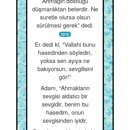
Ahmağın dostluğu
düşmanlıktan beterdir. Ne
suretle olursa olsun
sürülmesi gerek” dedi.
2015
Er dedi ki; “Vallahi bunu
hasedinden söyledin,
yoksa sen ayıya ne
bakıyorsun, sevgilisini
gör!”
Adam, “Ahmakların
sevgisi aldatıcı bir
sevgidir, benim bu
hasedim, onun
sevgisinden iyidir.