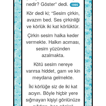
nedir? Göster” dedi.
1995
Kör dedi ki; “Sesim çirkin,
avazım bed. Ses çirkinliği
ve körlük iki kat körlüktür.
Çirkin sesim halka keder
vermekte. Halkın acıması,
sesim yüzünden
azalmakta.
Kötü sesim nereye
varırsa hiddet, gam ve kin
meydana gelmekte.
İki körlüğe siz de iki kat
acıyın. Böyle hiçbir yere
sığmayan kişiyi gönlünüze