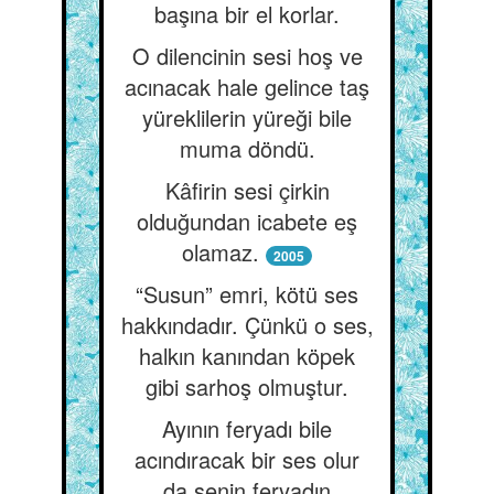
başına bir el korlar.
O dilencinin sesi hoş ve
acınacak hale gelince taş
yüreklilerin yüreği bile
muma döndü.
Kâfirin sesi çirkin
olduğundan icabete eş
olamaz.
2005
“Susun” emri, kötü ses
hakkındadır. Çünkü o ses,
halkın kanından köpek
gibi sarhoş olmuştur.
Ayının feryadı bile
acındıracak bir ses olur
da senin feryadın