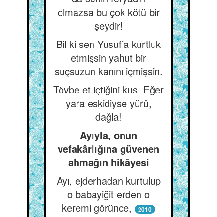
olmazsa bu çok kötü bir
şeydir!
Bil ki sen Yusuf’a kurtluk
etmişsin yahut bir
suçsuzun kanını içmişsin.
Tövbe et içtiğini kus. Eğer
yara eskidiyse yürü,
dağla!
Ayıyla, onun
vefakârlığına güvenen
ahmağın hikâyesi
Ayı, ejderhadan kurtulup
o babayiğit erden o
keremi görünce,
2010