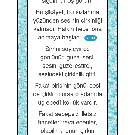
sığdırın, hoş görün”
Bu şikâyet, bu sızlanma
yüzünden sesinin çirkinliği
kalmadı. Halkın hepsi ona
acımaya başladı.
2000
Sırrını söyleyince
gönlünün güzel sesi,
sesini güzelleştirdi,
sesindeki çirkinlik gitti.
Fakat birisinin gönül sesi
de çirkin olursa o adamda
üç ebedî körlük vardır.
Fakat sebepsiz illetsiz
hacetleri reva edenler,
olabilir ki onun çirkin