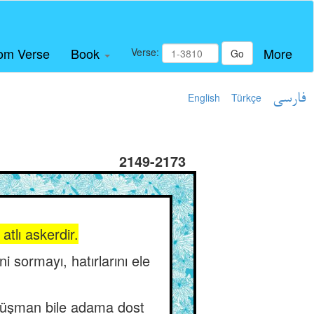
om Verse
Book
More
Verse:
Go
English
Türkçe
فارسی
2149-2173
atlı askerdir.
ni sormayı, hatırlarını ele
 düşman bile adama dost