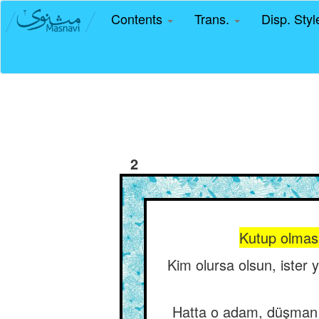
Contents
Trans.
Disp. Sty
2
Kutup olmasa 
Kim olursa olsun, ister ya
Hatta o adam, düşman b