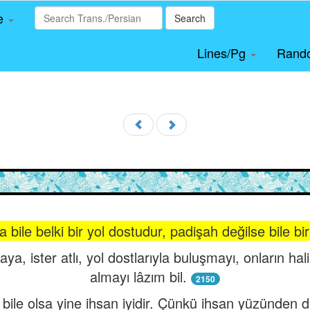
le
Search
Lines/Pg
Rand
bile belki bir yol dostudur, padişah değilse bile bir 
ya, ister atlı, yol dostlarıyla buluşmayı, onların hali
almayı lâzım bil.
2150
ile olsa yine ihsan iyidir. Çünkü ihsan yüzünden