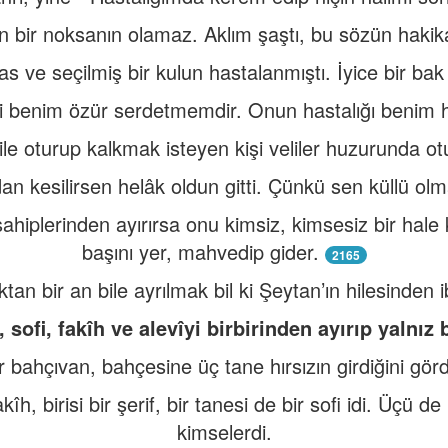
 bir noksanın olamaz. Aklım şaştı, bu sözün hakikat
as ve seçilmiş bir kulun hastalanmıştı. İyice bir ba
 benim özür serdetmemdir. Onun hastalığı benim ha
 ile oturup kalkmak isteyen kişi veliler huzurunda ot
dan kesilirsen helâk oldun gitti. Çünkü sen küllü ol
sahiplerinden ayırırsa onu kimsiz, kimsesiz bir hale
başını yer, mahvedip gider.
2165
ktan bir an bile ayrılmak bil ki Şeytan’ın hilesinden ib
 sofi, fakîh ve alevîyi birbirinden ayırıp yalnız
r bahçıvan, bahçesine üç tane hırsızın girdiğini gör
fakîh, birisi bir şerif, bir tanesi de bir sofi idi. Üçü 
kimselerdi.