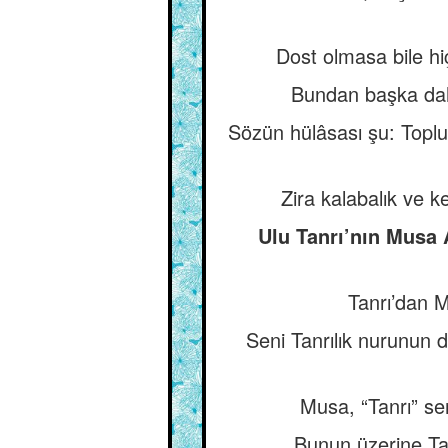
Dost olmasa bile h
Bundan başka dah
Sözün hülâsası şu: Toplu
Zira kalabalık ve ke
Ulu Tanrı’nın Musa 
Tanrı’dan 
Seni Tanrılık nurunun d
Musa, “Tanrı” se
Bunun üzerine Tan