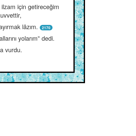
 ilzam için getireceğim
uvvettir,
ayırmak lâzım.
2170
llarını yolarım” dedi.
la vurdu.