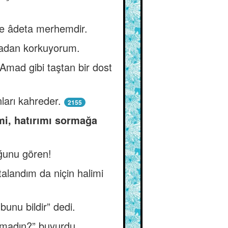
ne âdeta merhemdir.
madan korkuyorum.
Amad gibi taştan bir dost
nları kahreder.
2155
mi, hatırımı sormağa
ğunu gören!
talandım da niçin halimi
unu bildir” dedi.
ormadın?” buyurdu.