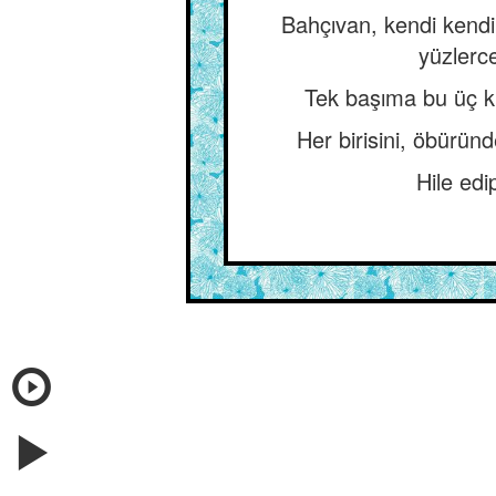
Bahçıvan, kendi kendin
yüzlerce
Tek başıma bu üç ki
Her birisini, öbüründ
Hile edi