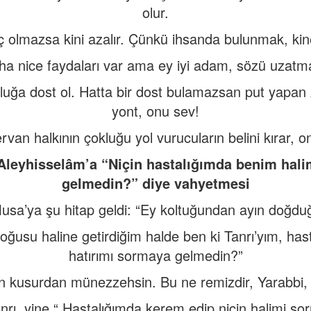
olur.
iç olmazsa kini azalır. Çünkü ihsanda bulunmak, ki
a nice faydaları var ama ey iyi adam, sözü uzat
luğa dost ol. Hatta bir dost bulamazsan put yapan 
yont, onu sev!
rvan halkının çokluğu yol vurucuların belini kırar, o
Aleyhisselâm’a “Niçin hastalığımda benim hali
gelmedin?” diye vahyetmesi
Musa’ya şu hitap geldi: “Ey koltuğundan ayın doğdu
oğusu haline getirdiğim halde ben ki Tanrı’yım, has
hatırımı sormaya gelmedin?”
n kusurdan münezzehsin. Bu ne remizdir, Yarabbi, b
rı, yine “ Hastalığımda kerem edip niçin halimi s