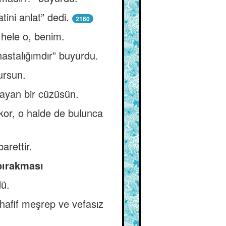
ini anlat” dedi.
2160
k hele o, benim.
stalığımdır” buyurdu.
ursun.
mayan bir cüzüsün.
 kor, o halde de bulunca
arettir.
 bırakması
dü.
de hafif meşrep ve vefasız