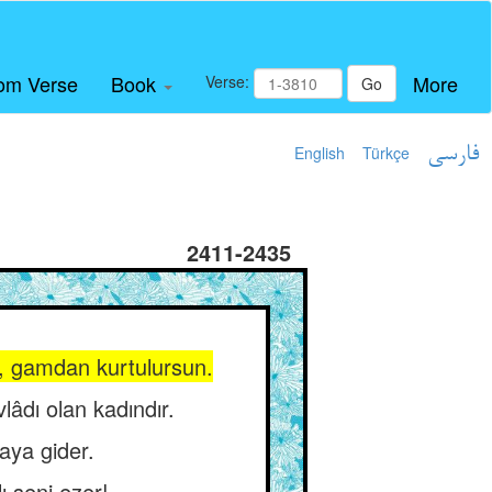
om Verse
Book
More
Verse:
Go
English
Türkçe
فارسی
2411-2435
r, gamdan kurtulursun.
lâdı olan kadındır.
raya gider.
ı seni ezer!