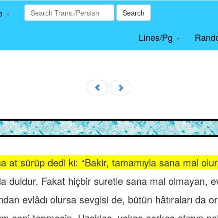
le
Search
Lines/Pg
Rand
a at sürüp dedi ki: “Bakir, tamamıyla sana mal olu
da duldur. Fakat hiçbir suretle sana mal olmayan, ev
ndan evlâdı olursa sevgisi de, bütün hâtıraları da o
tım seni tepmesin. Uzaklaş, yoksa serkeş atımın nal