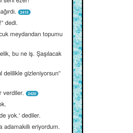
ağırdı.
2415
!” dedi.
 çocuk meydandan topumu
ik, bu ne iş. Şaşılacak
delilikle gizleniyorsun”
 verdiler.
2420
ok.
e yok.' dediler.
a adamakıllı eriyordum.