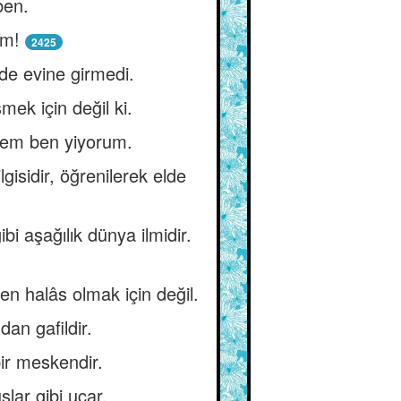
ben.
em!
2425
de evine girmedi.
mek için değil ki.
hem ben yiyorum.
lgisidir, öğrenilerek elde
bi aşağılık dünya ilmidir.
n halâs olmak için değil.
an gafildir.
ir meskendir.
şlar gibi uçar.