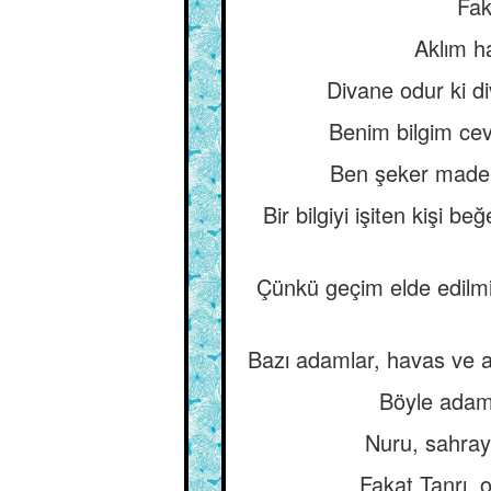
Fak
Aklım h
Divane odur ki d
Benim bilgim cevh
Ben şeker maden
Bir bilgiyi işiten kişi b
Çünkü geçim elde edilmişt
Bazı adamlar, havas ve a
Böyle adam 
Nuru, sahray
Fakat Tanrı, o