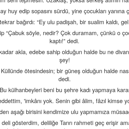
ay huy edip sopasını sürdü, yine çocukları yanına ç
krar bağırdı: “Ey ulu padişah, bir sualim kaldı, gel
elip “Çabuk söyle, nedir? Çok duramam, çünkü o
kaptı!” dedi.
adar akla, edebe sahip olduğun halde bu ne divanel
şey!
Küllünde ötesindesin; bir güneş olduğun halde nasıl 
dedi.
”Bu külhanbeyleri beni bu şehre kadı yapmaya karar
ddettim, 'imkânı yok. Senin gibi âlim, fâzıl kimse y
den aşağı birisini kendimize ulu yapmamıza müsaad
deli gösterdim, deliliğe Tanrı rahmeti geç erişir am