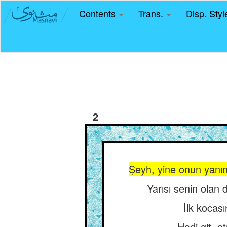
Contents
Trans.
Disp. Sty
2
Şeyh, yine onun yanın
Yarısı senin olan 
İlk kocası
Hadi git, a