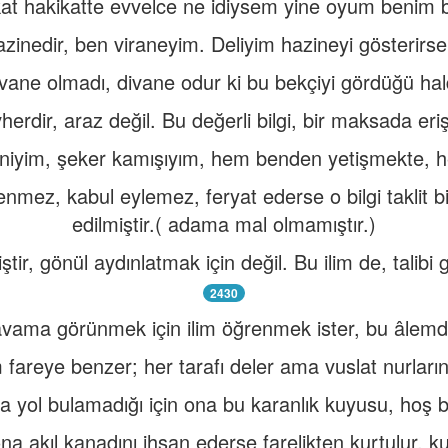
at hakikatte evvelce ne idiysem yine oyum benim 
azinedir, ben viraneyim. Deliyim hazineyi gösterirs
ivane olmadı, divane odur ki bu bekçiyi gördüğü hal
erdir, araz değil. Bu değerli bilgi, bir maksada eriş
iyim, şeker kamışıyım, hem benden yetişmekte, 
eğenmez, kabul eylemez, feryat ederse o bilgi taklit bi
edilmiştir.( adama mal olmamıştır.)
ir, gönül aydınlatmak için değil. Bu ilim de, talibi gi
2430
vama görünmek için ilim öğrenmek ister, bu âlemde
fareye benzer; her tarafı deler ama vuslat nurlarınd
a yol bulamadığı için ona bu karanlık kuyusu, hoş b
na akıl kanadını ihsan ederse farelikten kurtulur, ku