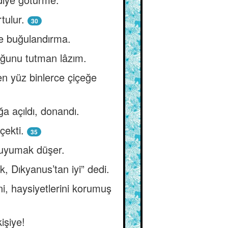
tulur.
30
e buğulandırma.
uğunu tutman lâzım.
en yüz binlerce çiçeğe
a açıldı, donandı.
çekti.
35
 uyumak düşer.
 Dıkyanus’tan iyi” dedi.
ni, haysiyetlerini korumuş
işiye!