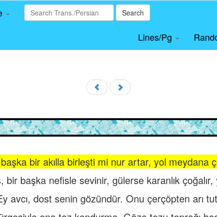
le
Search
Lines/Pg
Rand
 başka bir akılla birleşti mi nur artar, yol meydana ç
, bir başka nefisle sevinir, gülerse karanlık çoğalır, y
Ey avcı, dost senin gözündür. Onu çerçöpten arı tut
pürgesiyle ona toz kondurma. Göze tozu toprağı he