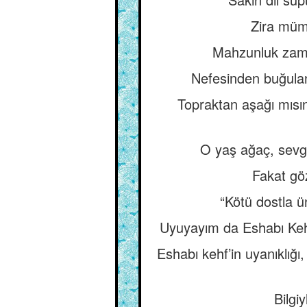
Zira müm
Mahzunluk zama
Nefesinden buğulan
Topraktan aşağı mısın
O yaş ağaç, sevgi
Fakat göz
“Kötü dostla 
Uyuyayım da Eshabı Kehf
Eshabı kehf’in uyanıklığı
Bilgi