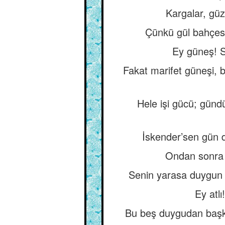
Kargalar, güz 
Çünkü gül bahçesi
Ey güneş! S
Fakat marifet güneşi, 
Hele işi gücü; günd
İskender’sen gün 
Ondan sonra n
Senin yarasa duygun 
Ey atlı
Bu beş duygudan başka 