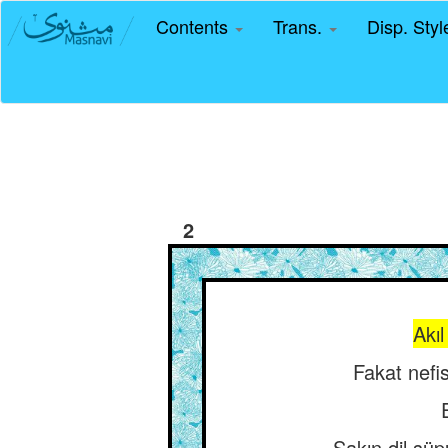
Contents
Trans.
Disp. Sty
2
Akıl
Fakat nefis
Sakın dil sü