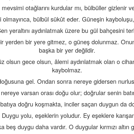
mevsimi otağlarını kurdular mı, bülbüller gizlenir ve
 olmayınca, bülbül sükût eder. Güneşin kayboluşu, u
en yeraltını aydınlatmak üzere bu gül bahçesini ter
bir yerden bir yere gitmez, o güneş dolunmaz. Onun
başka bir yer değildir.
üz olsun gece olsun, âlemi aydınlatmak olan o ciha
kaybolmaz.
doğusuna gel. Ondan sonra nereye gidersen nurlusu
ereye varsan orası doğu olur; doğrular senin batına
batıya doğru koşmakta, inciler saçan duygun da 
! Duygu yolu, eşeklerin yoludur. Ey eşeklere karışa
beş duygu daha vardır. O duygular kırmızı altın gibi