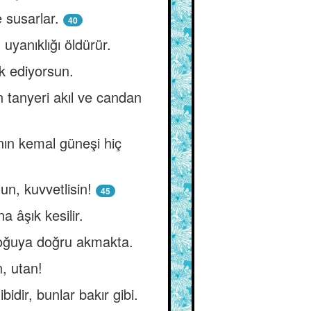
 susarlar.
40
yanıklığı öldürür.
k ediyorsun.
 tanyeri akıl ve candan
nın kemal güneşi hiç
n, kuvvetlisin!
45
 âşık kesilir.
doğuya doğru akmakta.
n, utan!
dir, bunlar bakır gibi.