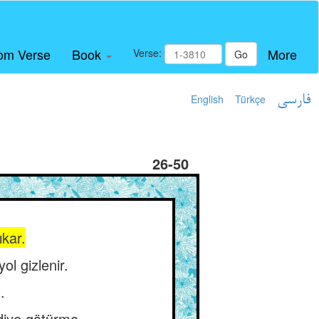
om Verse
Book
More
Verse:
Go
English
Türkçe
فارسی
26-50
ıkar.
ol gizlenir.
.
diye götürme.