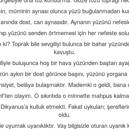
in, müminin aynası olunca yüzü buğulanmadan kur
nında dost, can aynasıdır. Aynanın yüzünü nefesl
ıp yüzünü senden örtmemesi için her nefeste sol
 ki? Toprak bile sevgiliyi bulunca bir bahar yüzünd
kavuştu.
liyle buluşunca hoş bir hava yüzünden baştan ayağ
ün aykırı bir dost görünce başını, yüzünü yorgana 
ünsiyet, belâya bulaşmaktır. Mademki o geldi, bana
’ten olayım. O sıkıntıda o minnette mahpus kalmak,
, Dıkyanus’a kulluk etmekti. Fakat uykuları; şerefleri
oldu.
yle uyumak uyanıklıktır. Vay bilgisizle oturan uyanık k