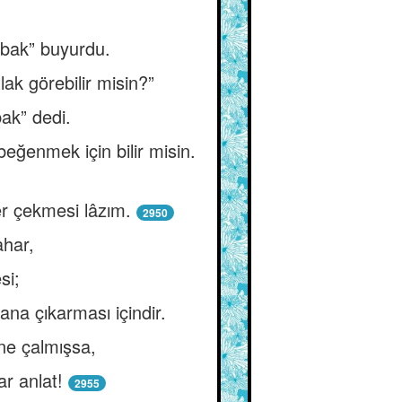
 bak” buyurdu.
ak görebilir misin?”
bak” dedi.
eğenmek için bilir misin.
r çekmesi lâzım.
2950
ahar,
si;
ana çıkarması içindir.
ne çalmışsa,
ar anlat!
2955