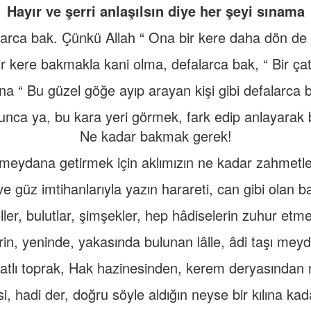
Hayır ve şerri anlaşılsın diye her şeyi sınama
arca bak. Çünkü Allah “ Ona bir kere daha dön de
r kere bakmakla kani olma, defalarca bak, “ Bir çatl
na “ Bu güzel göğe ayıp arayan kişi gibi defalarca 
ca ya, bu kara yeri görmek, fark edip anlayarak b
Ne kadar bakmak gerek!
meydana getirmek için aklımızın ne kadar zahmetle
ve güz imtihanlarıyla yazın harareti, can gibi olan b
ller, bulutlar, şimşekler, hep hâdiselerin zuhur etme
in, yeninde, yakasında bulunan lâlle, âdi taşı meyd
atlı toprak, Hak hazinesinden, kerem deryasından 
i, hadi der, doğru söyle aldığın neyse bir kılına kad