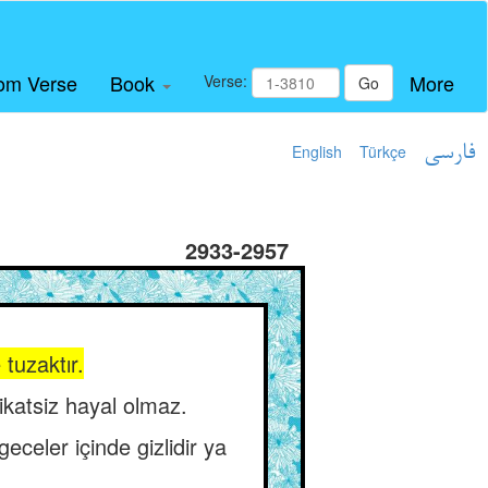
om Verse
Book
More
Verse:
Go
English
Türkçe
فارسی
2933-2957
 tuzaktır.
katsiz hayal olmaz.
eceler içinde gizlidir ya