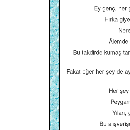
Ey genç, her 
Hırka giye
Nere
Âlemde h
Bu takdirde kumaş tan
Fakat eğer her şey de ay
Her şey 
Peygambe
Yılan, 
Bu alışveri