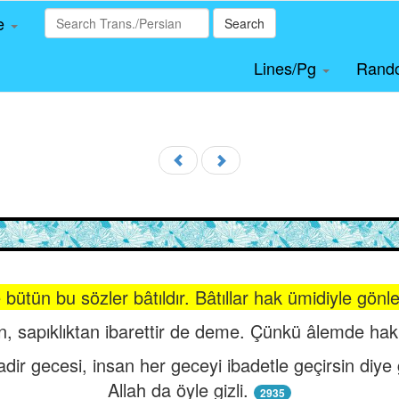
le
Search
Lines/Pg
Rand
bütün bu sözler bâtıldır. Bâtıllar hak ümidiyle gönle
, sapıklıktan ibarettir de deme. Çünkü âlemde haki
adir gecesi, insan her geceyi ibadetle geçirsin diye g
Allah da öyle gizli.
2935