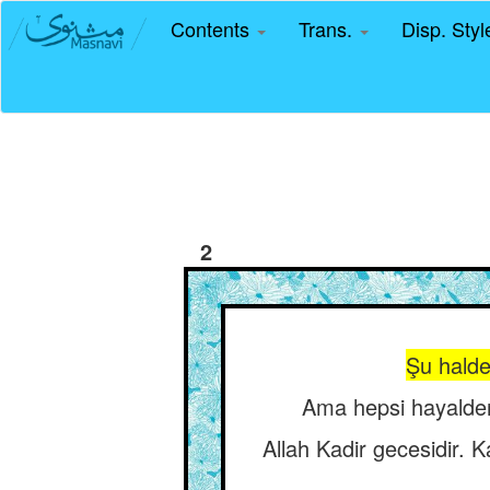
Contents
Trans.
Disp. Sty
2
Şu halde 
Ama hepsi hayalden
Allah Kadir gecesidir. K