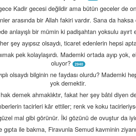
gece Kadir gecesi değildir ama bütün geceler de ond
nler arasında bir Allah fakiri vardır. Sana da haksa
de anlayışlı bir mümin ki padişahtan yoksulu ayırt e
er şey ayıpsız olsaydı, ticaret edenlerin hepsi apta
ımak pek kolaylaşırdı. Mademki ortada ayıp yok, ehi
oluyor?
2940
ıplı olsaydı bilginin ne faydası olurdu? Mademki h
yok demektir.
hak demek ahmaklıktır, fakat her şey bâtıl diyen de
rlerin tacirleri kâr ettiler; renk ve koku tacirleriy
güzel mal gibi görünür. İki gözünü de ovuştur da iy
şe gıpta ile bakma, Firavunla Semud kavminin ziyanı