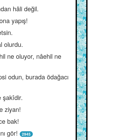
an hâli değil.
 ona yapış!
tsin.
l olurdu.
l ne oluyor, nâehil ne
epsi odun, burada ödağacı
 şakîdir.
se ziyan!
ice bak!
nı gör!
2945