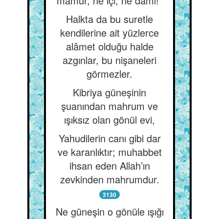
mamur, ne içi, ne damı!”
Halkta da bu suretle
kendilerine ait yüzlerce
alâmet olduğu halde
azgınlar, bu nişaneleri
görmezler.
Kibriya güneşinin
şuanından mahrum ve
ışıksız olan gönül evi,
Yahudilerin canı gibi dar
ve karanlıktır; muhabbet
ihsan eden Allah’ın
zevkinden mahrumdur.
3130
Ne güneşin o gönüle ışığı