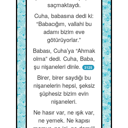
saçmaktaydı.
Cuha, babasına dedi ki:
“Babacığım, vallahi bu
adamı bizim eve
götürüyorlar.”
Babası, Cuha’ya “Ahmak
olma” dedi. Cuha, Baba,
şu nişaneleri dinle.
3125
Birer, birer saydığı bu
nişanelerin hepsi, şeksiz
şüphesiz bizim evin
nişaneleri.
Ne hasır var, ne ışık var,
ne yemek. Ne kapısı