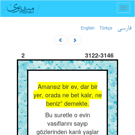
Toggl
naviga
English
Türkçe
فارسی
2
3122-3146
Amansız bir ev, dar bir
yer, orada ne bet kalır, ne
beniz” demekte.
Bu suretle o evin
vasıflarını sayıp
gözlerinden kanlı yaşlar