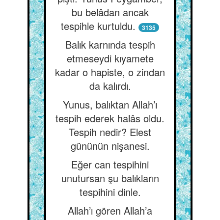
bu belâdan ancak
tespihle kurtuldu.
3135
Balık karnında tespih
etmeseydi kıyamete
kadar o hapiste, o zindan
da kalırdı.
Yunus, balıktan Allah’ı
tespih ederek halâs oldu.
Tespih nedir? Elest
gününün nişanesi.
Eğer can tespihini
unutursan şu balıkların
tespihini dinle.
Allah’ı gören Allah’a