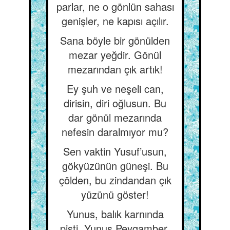
parlar, ne o gönlün sahası
genişler, ne kapısı açılır.
Sana böyle bir gönülden
mezar yeğdir. Gönül
mezarından çık artık!
Ey şuh ve neşeli can,
dirisin, diri oğlusun. Bu
dar gönül mezarında
nefesin daralmıyor mu?
Sen vaktin Yusuf’usun,
gökyüzünün güneşi. Bu
çölden, bu zindandan çık
yüzünü göster!
Yunus, balık karnında
pişti. Yunus Peygamber,