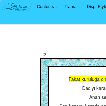
Contents
Trans.
Disp. Sty
2
Fakat kuruluğa ol
Dadıyı kara
Anan se
Sen kazsın, karada da