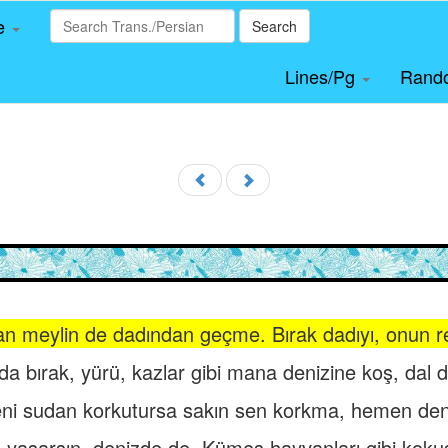
le
Search
Lines/Pg
Rand
an meylin de dadından geçme. Bırak dadıyı, onun rey
da bırak, yürü, kazlar gibi mana denizine koş, dal 
ni sudan korkutursa sakın sen korkma, hemen den
 yaşarsın, denizde de. Kümes hayvanları gibi koku