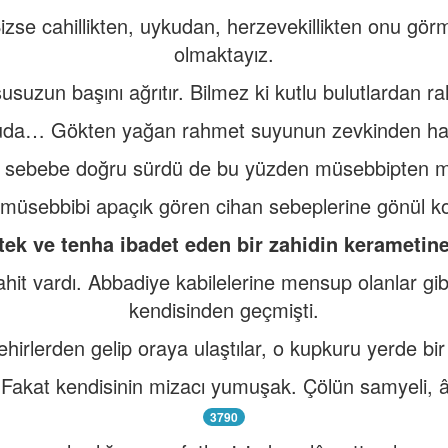
izse cahillikten, uykudan, herzevekillikten onu g
olmaktayız.
suzun başını ağrıtır. Bilmez ki kutlu bulutlardan 
da… Gökten yağan rahmet suyunun zevkinden habe
ı sebebe doğru sürdü de bu yüzden müsebbipten m
 müsebbibi apaçık gören cihan sebeplerine gönül k
 tek ve tenha ibadet eden bir zahidin kerametin
ahit vardı. Abbadiye kabilelerine mensup olanlar gi
kendisinden geçmişti.
ehirlerden gelip oraya ulaştılar, o kupkuru yerde bir
. Fakat kendisinin mizacı yumuşak. Çölün samyeli, âd
3790