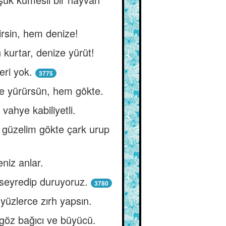
rsin, hem denize!
kurtar, denize yürüt!
eri yok.
3775
de yürürsün, hem gökte.
vahye kabiliyetli.
 güzelim gökte çark urup
niz anlar.
seyredip duruyoruz.
3780
yüzlerce zırh yapsın.
göz bağıcı ve büyücü.