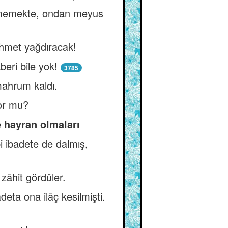
örmemekte, ondan meyus
rahmet yağdıracak!
ri bile yok!
3785
ahrum kaldı.
or mu?
e hayran olmaları
bi ibadete de dalmış,
 zâhit gördüler.
eta ona ilâç kesilmişti.