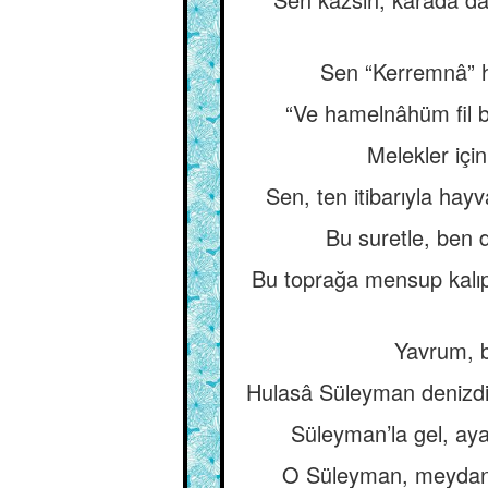
Sen “Kerremnâ” h
“Ve hamelnâhüm fil b
Melekler içi
Sen, ten itibarıyla ha
Bu suretle, ben d
Bu toprağa mensup kalıp
Yavrum, b
Hulasâ Süleyman denizdi
Süleyman’la gel, aya
O Süleyman, meydanda