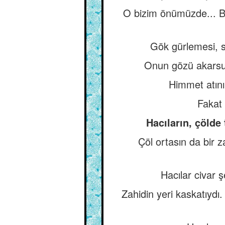
O bizim önümüzde... B
Gök gürlemesi, su
Onun gözü akarsu
Himmet atın
Fakat
Hacıların, çölde
Çöl ortasın da bir z
Hacılar civar ş
Zahidin yeri kaskatıydı