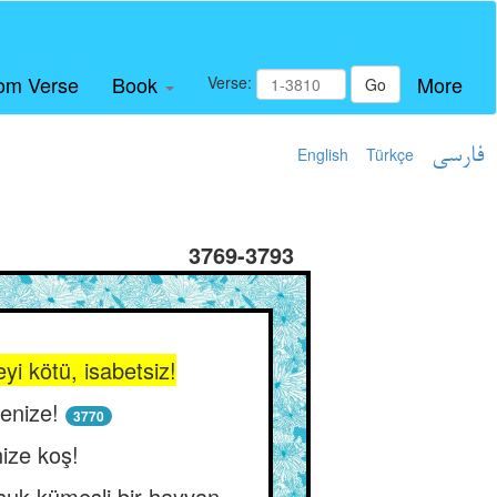
om Verse
Book
More
Verse:
Go
English
Türkçe
فارسی
3769-3793
i kötü, isabetsiz!
denize!
3770
ize koş!
şuk kümesli bir hayvan