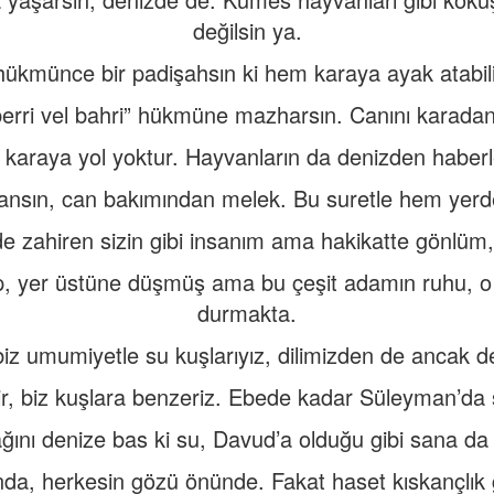
değilsin ya.
ükmünce bir padişahsın ki hem karaya ayak atabili
erri vel bahri” hükmüne mazharsın. Canını karadan 
n karaya yol yoktur. Hayvanların da denizden haberl
yvansın, can bakımından melek. Bu suretle hem yer
e zahiren sizin gibi insanım ama hakikatte gönlüm, 
, yer üstüne düşmüş ama bu çeşit adamın ruhu, o
durmakta.
iz umumiyetle su kuşlarıyız, dilimizden de ancak de
r, biz kuşlara benzeriz. Ebede kadar Süleyman’da 
ğını denize bas ki su, Davud’a olduğu gibi sana da 
, herkesin gözü önünde. Fakat haset kıskançlık 