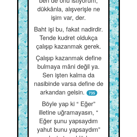
ben de onu istiyorum,
dükkânla, alışverişle ne
işim var, der.
Baht işi bu, fakat nadirdir.
Tende kudret oldukça
çalışıp kazanmak gerek.
Çalışıp kazanmak define
bulmaya mâni değil ya.
Sen işten kalma da
nasibinde varsa define de
arkandan gelsin.
735
Böyle yap ki “ Eğer”
illetine uğramayasın, “
Eğer şunu yapsaydım
yahut bunu yapsaydım”