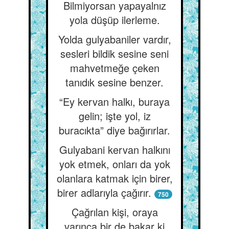
Bilmiyorsan yapayalnız
yola düşüp ilerleme.
Yolda gulyabaniler vardır,
sesleri bildik sesine seni
mahvetmeğe çeken
tanıdık sesine benzer.
“Ey kervan halkı, buraya
gelin; işte yol, iz
buracıkta” diye bağırırlar.
Gulyabani kervan halkını
yok etmek, onları da yok
olanlara katmak için birer,
birer adlarıyla çağırır.
750
Çağrılan kişi, oraya
varınca bir de bakar ki