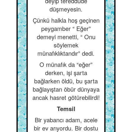
deyip tereddüde
düşmeyesin.
Çünkü halkla hoş geçinen
peygamber “ Eğer”
demeyi menetti, “ Onu
söylemek
münafıklıktandır” dedi.
O münafık da “eğer”
derken, işi şarta
bağlarken öldü, bu şarta
bağlayıştan öbür dünyaya
ancak hasret götürebilirdi!
Temsil
Bir yabancı adam, acele
bir ev arıyordu. Bir dostu