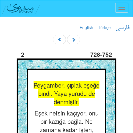
Toggl
naviga
English
Türkçe
فارسی
2
728-752
Peygamber, çıplak eşeğe
bindi. Yaya yürüdü de
denmiştir.
Eşek nefsin kaçıyor, onu
bir kazığa bağla. Ne
zamana kadar işten,