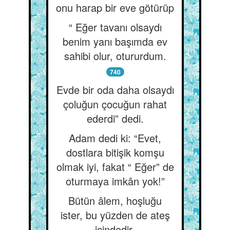
onu harap bir eve götürüp
“ Eğer tavanı olsaydı
benim yanı başımda ev
sahibi olur, otururdum.
740
Evde bir oda daha olsaydı
çoluğun çocuğun rahat
ederdi” dedi.
Adam dedi ki: “Evet,
dostlara bitişik komşu
olmak iyi, fakat “ Eğer” de
oturmaya imkân yok!”
Bütün âlem, hoşluğu
ister, bu yüzden de ateş
içindedir.