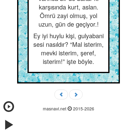
karşısında kurt, aslan.
Ömrü zayi olmuş, yol
uzun, gün de geçiyor.!
Ey iyi huylu kişi, gulyabani
sesi nasıldır? “Mal isterim,
mevki isterim, şeref,
isterim!” işte böyle.
masnavi.net
2015-2026