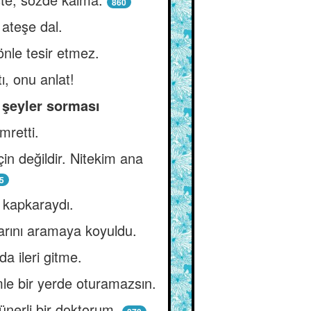
860
 ateşe dal.
önle tesir etmez.
, onu anlat!
ı şeyler sorması
mretti.
in değildir. Nitekim ana
5
e kapkaraydı.
arını aramaya koyuldu.
a ileri gitme.
e bir yerde oturamazsın.
ünerli bir doktorum.