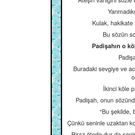
Yanmadıkça
Kulak, hakikate 
Bu sözün so
Padişahın o köl
Padişa
Buradaki sevgiye ve acı
o
İkinci köle 
Padişah, onun sözünde
“Bu şekilde, 
Çünkü seninle uzaktan k
Biraz ötede dur da senin