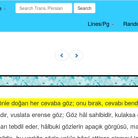
le
Search
Lines/Pg
Rand
önle doğan her cevaba göz; onu bırak, cevabı bend
dır, vuslata erense göz; Göz hâl sahibidir, kulaks
rı tebdil eder, hâlbuki gözlerin apaçık görgüsü, mahi
 bildin, bu varlığa sözle yakîn hâsıl ettinse pişmeyi 