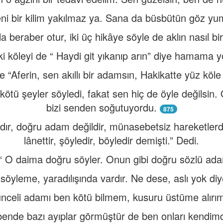
yeni bir kilim yakılmaz ya. Sana da büsbütün göz y
la beraber otur, iki üç hikâye söyle de aklın nasıl bi
i köleyi de “ Haydi git yıkanıp arın” diye hamama yo
“Aferin, sen akıllı bir adamsın, Hakikatte yüz köle 
ötü şeyler söyledi, fakat sen hiç de öyle değilsin. 
bizi senden soğutuyordu.
875
zdır, doğru adam değildir, münasebetsiz hareketlerde
lânettir, şöyledir, böyledir demişti.” Dedi.
: “ O daima doğru söyler. Onun gibi doğru sözlü a
söyleme, yaradılışında vardır. Ne dese, aslı yok d
ünceli adamı ben kötü bilmem, kusuru üstüme alırı
o bende bazı ayıplar görmüştür de ben onları kendi