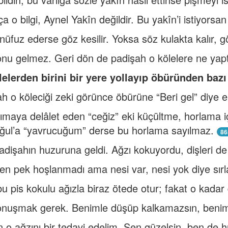
 o bilgi, Aynel Yakîn değildir. Bu yakîn’i istiyorsan
nüfuz ederse göz kesilir. Yoksa söz kulakta kalır, g
nu gelmez. Geri dön de padişah o kölelere ne yaptı
elerden birini bir yere yollayıp öbüründen baz
h o köleciği zeki görünce öbürüne “Beri gel” diye e
maya delâlet eden “ceğiz” eki küçültme, horlama iç
ğul’a “yavrucuğum” derse bu horlama sayılmaz.
86
padişahın huzuruna geldi. Ağzı kokuyordu, dişleri d
n pek hoşlanmadı ama nesi var, nesi yok diye sırl
bu pis kokulu ağızla biraz ötede otur; fakat o kadar d
onuşmak gerek. Benimle düşüp kalkamazsın, beniml
 o ağzını bir tedavi edelim. Sen güzelsin, ben de h