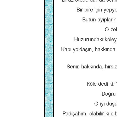
Bir pire için yep
Bütün ayıpların
O zek
Huzurundaki köleye 
Kapı yoldaşın, hakkında k
Senin hakkında, hırsı
Köle dedi ki
Doğru 
O iyi düş
Padişahım, olabilir ki 