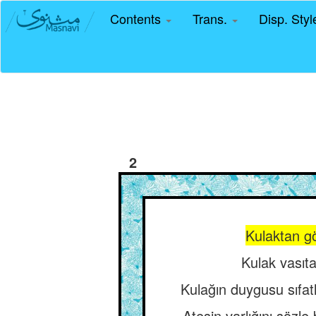
Contents
Trans.
Disp. Sty
2
Kulaktan g
Kulak vasıta
Kulağın duygusu sıfatla
Ateşin varlığını sözle