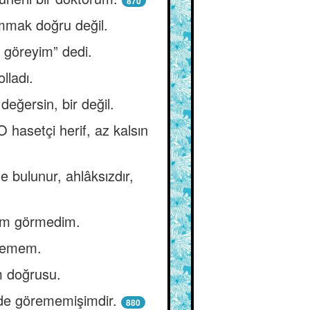
870
ummak doğru değil.
r göreyim” dedi.
lladı.
değersin, bir değil.
O hasetçi herif, az kalsın
 bulunur, ahlâksızdır,
dam görmedim.
iyemem.
m doğrusu.
mde görememişimdir.
880