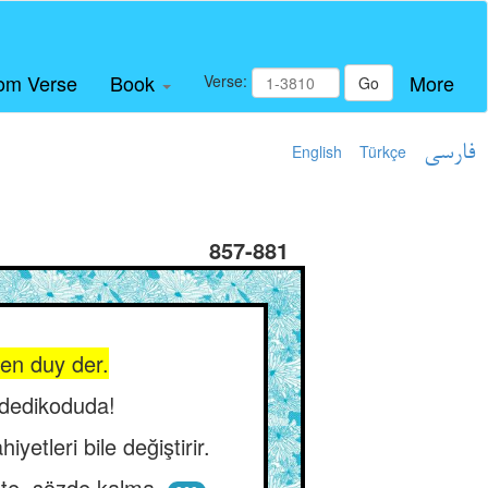
om Verse
Book
More
Verse:
Go
English
Türkçe
فارسی
857-881
en duy der.
a dedikoduda!
yetleri bile değiştirir.
iste, sözde kalma.