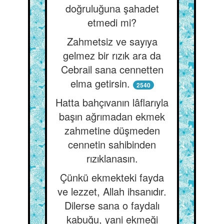
doğruluğuna şahadet
etmedi mi?
Zahmetsiz ve sayıya
gelmez bir rızık ara da
Cebrail sana cennetten
elma getirsin.
2540
Hatta bahçıvanın lâflarıyla
başın ağrımadan ekmek
zahmetine düşmeden
cennetin sahibinden
rızıklanasın.
Çünkü ekmekteki fayda
ve lezzet, Allah ihsanıdır.
Dilerse sana o faydalı
kabuğu, yani ekmeği