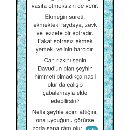
vasıta etmeksizin de verir.
Ekmeğin sureti,
ekmekteki faydaya, zevk
ve lezzete bir sofradır.
Fakat sofrasız ekmek
yemek, velinin harcıdır.
Can rızkını senin
Davud’un olan şeyhin
himmeti olmadıkça nasıl
olur da çalışıp
çabalamayla elde
edebilirsin?
Nefis şeyhle adım attığını,
ona uyduğunu görürse
zorla sana râm olur.
2545