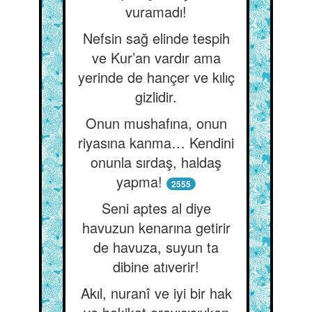
vuramadı!
Nefsin sağ elinde tespih
ve Kur’an vardır ama
yerinde de hançer ve kılıç
gizlidir.
Onun mushafına, onun
riyasına kanma… Kendini
onunla sırdaş, haldaş
yapma!
2555
Seni aptes al diye
havuzun kenarına getirir
de havuza, suyun ta
dibine atıverir!
Akıl, nuranî ve iyi bir hak