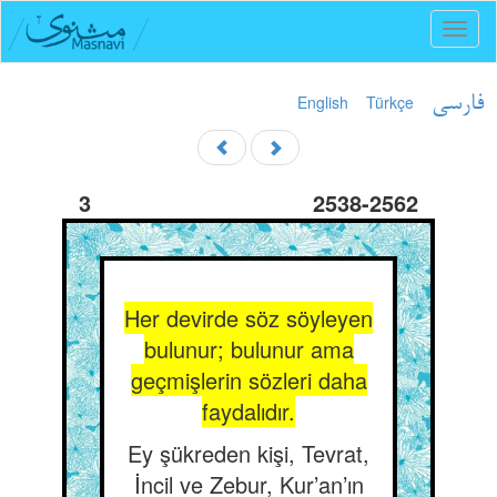
Toggl
naviga
English
Türkçe
فارسی
3
2538-2562
Her devirde söz söyleyen
bulunur; bulunur ama
geçmişlerin sözleri daha
faydalıdır.
Ey şükreden kişi, Tevrat,
İncil ve Zebur, Kur’an’ın