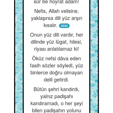
sür be hoyrat adam!
Nefis, Allah velisine,
yaklaşırsa dili yüz arşın
kısalır.
2550
Onun yüz dili vardır, her
dilinde yüz lûgat, hilesi,
riyası anlatılamaz ki!
Öküz nefsi dâva eden
fasih sözler söyledi, yüz
binlerce doğru olmayan
delil getirdi.
Bütün şehri kandırdı,
yalnız padişahı
kandıramadı, o her şeyi
bilen padişahın yolunu