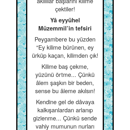
akıllılar başlarını kilime
çektiler!
Yâ eyyühel
Müzemmil’in tefsiri
Peygambere bu yüzden
“Ey kilime bürünen, ey
ürküp kaçan, kilimden çık!
Kilime baş çekme,
yüzünü örtme... Çünkü
âlem şaşkın bir beden,
sense bu âleme akılsın!
Kendine gel de dâvaya
kalkışanlardan arlanıp
gizlenme... Çünkü sende
vahiy mumunun nurları