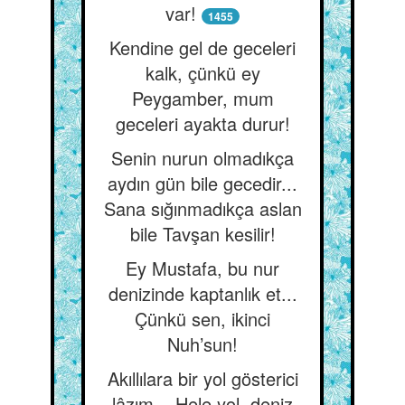
var!
1455
Kendine gel de geceleri
kalk, çünkü ey
Peygamber, mum
geceleri ayakta durur!
Senin nurun olmadıkça
aydın gün bile gecedir...
Sana sığınmadıkça aslan
bile Tavşan kesilir!
Ey Mustafa, bu nur
denizinde kaptanlık et...
Çünkü sen, ikinci
Nuh’sun!
Akıllılara bir yol gösterici
lâzım... Hele yol, deniz