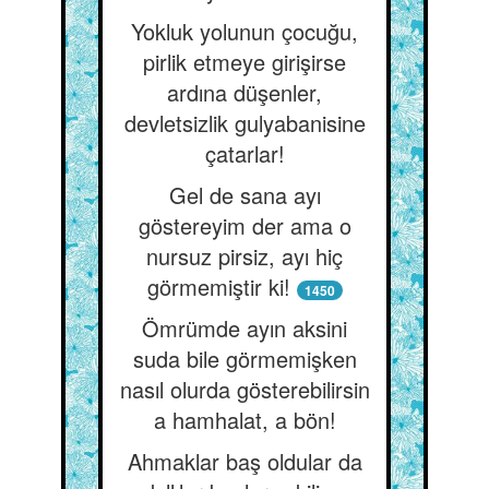
Yokluk yolunun çocuğu,
pirlik etmeye girişirse
ardına düşenler,
devletsizlik gulyabanisine
çatarlar!
Gel de sana ayı
göstereyim der ama o
nursuz pirsiz, ayı hiç
görmemiştir ki!
1450
Ömrümde ayın aksini
suda bile görmemişken
nasıl olurda gösterebilirsin
a hamhalat, a bön!
Ahmaklar baş oldular da