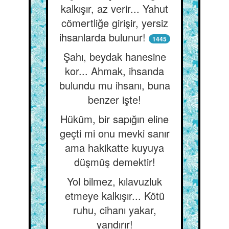
kalkışır, az verir... Yahut
cömertliğe girişir, yersiz
ihsanlarda bulunur!
1445
Şahı, beydak hanesine
kor... Ahmak, ihsanda
bulundu mu ihsanı, buna
benzer işte!
Hüküm, bir sapığın eline
geçti mi onu mevki sanır
ama hakikatte kuyuya
düşmüş demektir!
Yol bilmez, kılavuzluk
etmeye kalkışır... Kötü
ruhu, cihanı yakar,
yandırır!