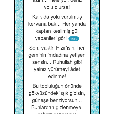
yolu olursa!
Kalk da yolu vurulmuş
kervana bak... Her yanda
kaptan kesilmiş gül
yabanileri gör!
1460
Sen, vaktin Hızır’ısın, her
geminin imdadına yetişen
sensin... Ruhullah gibi
yalnız yürümeyi âdet
edinme!
Bu topluluğun önünde
gökyüzündeki ışık gibisin,
güneşe benziyorsun...
Bunlardan gizlenmeye,