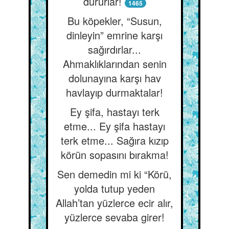
dururlar!
1465
Bu köpekler, “Susun,
dinleyin” emrine karşı
sağırdırlar...
Ahmaklıklarından senin
dolunayına karşı hav
havlayıp durmaktalar!
Ey şifa, hastayı terk
etme... Ey şifa hastayı
terk etme... Sağıra kızıp
körün sopasını bırakma!
Sen demedin mi ki “Körü,
yolda tutup yeden
Allah’tan yüzlerce ecir alır,
yüzlerce sevaba girer!