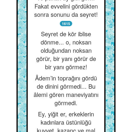
Fakat evvelini gördükten
sonra sonunu da seyret!
1615
Seyret de kör iblise
dönme... o, noksan
olduğundan noksan
görür, bir yanı görür de
bir yanı görmez!
Âdem’in toprağını gördü
de dinini görmedi... Bu
âlemi gören maneviyatını
görmedi.
Ey, yiğit er, erkeklerin
kadınlara üstünlüğü
kuvvet, kazanç ve mal