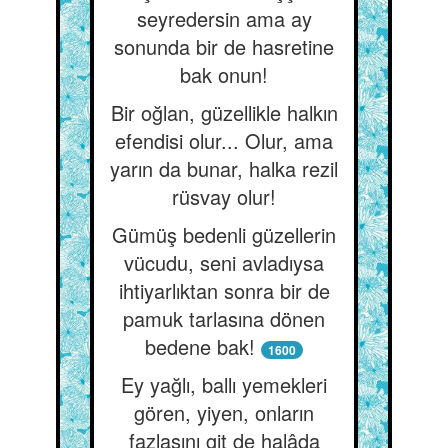
seyredersin ama ay
sonunda bir de hasretine
bak onun!
Bir oğlan, güzellikle halkın
efendisi olur... Olur, ama
yarın da bunar, halka rezil
rüsvay olur!
Gümüş bedenli güzellerin
vücudu, seni avladıysa
ihtiyarlıktan sonra bir de
pamuk tarlasına dönen
bedene bak!
1600
Ey yağlı, ballı yemekleri
gören, yiyen, onların
fazlasını git de halâda