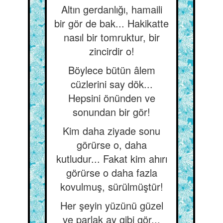
Altın gerdanlığı, hamaili
bir gör de bak... Hakikatte
nasıl bir tomruktur, bir
zincirdir o!
Böylece bütün âlem
cüzlerini say dök...
Hepsini önünden ve
sonundan bir gör!
Kim daha ziyade sonu
görürse o, daha
kutludur... Fakat kim ahırı
görürse o daha fazla
kovulmuş, sürülmüştür!
Her şeyin yüzünü güzel
ve parlak ay gibi gör...