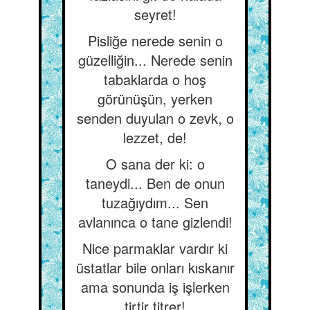
seyret!
Pisliğe nerede senin o
güzelliğin... Nerede senin
tabaklarda o hoş
görünüşün, yerken
senden duyulan o zevk, o
lezzet, de!
O sana der ki: o
taneydi... Ben de onun
tuzağıydım... Sen
avlanınca o tane gizlendi!
Nice parmaklar vardır ki
üstatlar bile onları kıskanır
ama sonunda iş işlerken
tirtir titrer!