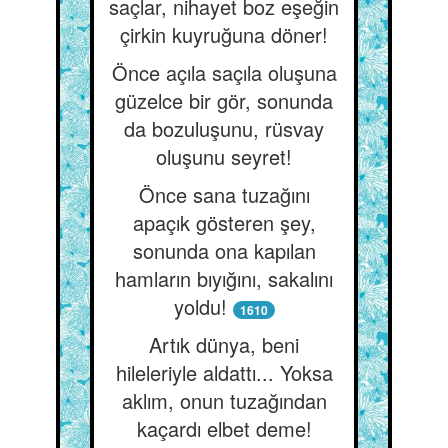
saçlar, nihayet boz eşeğin
çirkin kuyruğuna döner!
Önce açıla saçıla oluşuna
güzelce bir gör, sonunda
da bozuluşunu, rüsvay
oluşunu seyret!
Önce sana tuzağını
apaçık gösteren şey,
sonunda ona kapılan
hamların bıyığını, sakalını
yoldu!
1610
Artık dünya, beni
hileleriyle aldattı... Yoksa
aklım, onun tuzağından
kaçardı elbet deme!