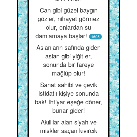
Can gibi güzel baygın
gözler, nihayet görmez
olur, onlardan su
damlamaya başlar!
1605
Aslanların safında giden
aslan gibi yiğit er,
sonunda bir fareye
mağlûp olur!
Sanat sahibi ve çevik
istidatlı kişiye sonunda
bak! İhtiyar eşeğe döner,
bunar gider!
Akıllılar alan siyah ve
miskler saçan kıvırcık