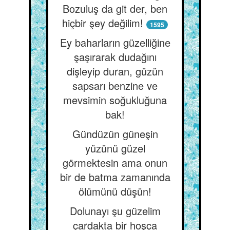
Bozuluş da git der, ben
hiçbir şey değilim!
1595
Ey baharların güzelliğine
şaşırarak dudağını
dişleyip duran, güzün
sapsarı benzine ve
mevsimin soğukluğuna
bak!
Gündüzün güneşin
yüzünü güzel
görmektesin ama onun
bir de batma zamanında
ölümünü düşün!
Dolunayı şu güzelim
çardakta bir hoşça