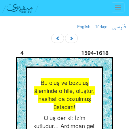
Toggl
naviga
English
Türkçe
فارسی
4
1594-1618
Bu oluş ve bozuluş
âleminde o hile, oluştur,
nasihat da bozulmuş
üstadım!
Oluş der ki: İzim
kutludur... Ardımdan gel!