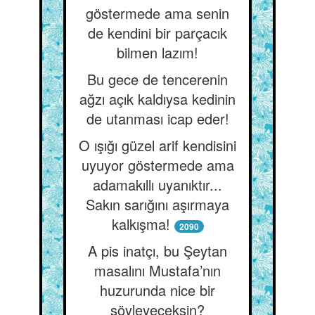
göstermede ama senin
de kendini bir parçacık
bilmen lazım!
Bu gece de tencerenin
ağzı açık kaldıysa kedinin
de utanması icap eder!
O ışığı güzel arif kendisini
uyuyor göstermede ama
adamakıllı uyanıktır...
Sakın sarığını aşırmaya
kalkışma!
2090
A pis inatçı, bu Şeytan
masalını Mustafa’nın
huzurunda nice bir
söyleyeceksin?