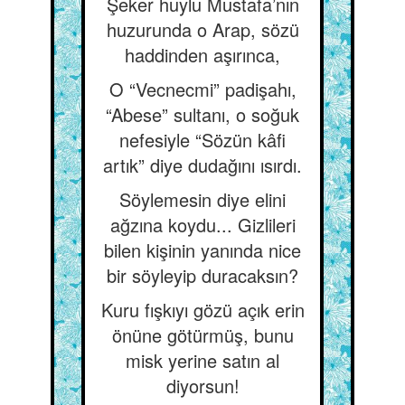
Şeker huylu Mustafa’nın
huzurunda o Arap, sözü
haddinden aşırınca,
O “Vecnecmi” padişahı,
“Abese” sultanı, o soğuk
nefesiyle “Sözün kâfi
artık” diye dudağını ısırdı.
Söylemesin diye elini
ağzına koydu... Gizlileri
bilen kişinin yanında nice
bir söyleyip duracaksın?
Kuru fışkıyı gözü açık erin
önüne götürmüş, bunu
misk yerine satın al
diyorsun!