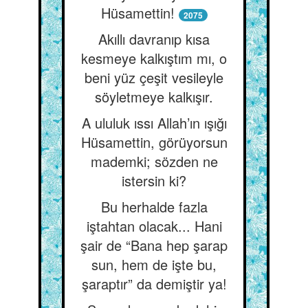
Hüsamettin!
2075
Akıllı davranıp kısa
kesmeye kalkıştım mı, o
beni yüz çeşit vesileyle
söyletmeye kalkışır.
A ululuk ıssı Allah’ın ışığı
Hüsamettin, görüyorsun
mademki; sözden ne
istersin ki?
Bu herhalde fazla
iştahtan olacak... Hani
şair de “Bana hep şarap
sun, hem de işte bu,
şaraptır” da demiştir ya!