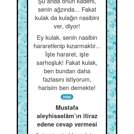
Şu anda onun kadehi,
senin ağzında... Fakat
kulak da kulağın nasibini
ver, diyor!
Ey kulak, senin nasibin
hararetlenip kızarmaktır...
İşte hararet, işte
sarhoşluk! Fakat kulak,
ben bundan daha
fazlasını istiyorum,
harisim ben demekte!
2080
Mustafa
aleyhisselâm’ın itiraz
edene cevap vermesi