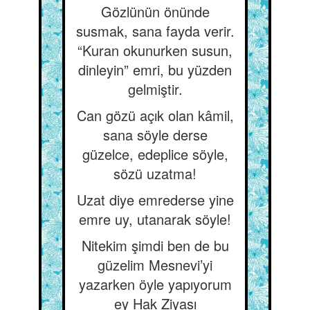
Gözlünün önünde
susmak, sana fayda verir.
“Kuran okunurken susun,
dinleyin” emri, bu yüzden
gelmiştir.
Can gözü açık olan kâmil,
sana söyle derse
güzelce, edeplice söyle,
sözü uzatma!
Uzat diye emrederse yine
emre uy, utanarak söyle!
Nitekim şimdi ben de bu
güzelim Mesnevi’yi
yazarken öyle yapıyorum
ey Hak Ziyası