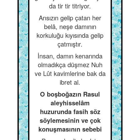
da tir tir titriyor.
Ansızın gelip çatan her
belâ, neşe damının
korkuluğu kıyısında gelip
çatmıştır.
İnsan, damın kenarında
olmadıkça düşmez Nuh
ve Lût kavimlerine bak da
ibret al.
O boşboğazın Rasul
aleyhisselâm
huzurunda fasih söz
söylemesinin ve çok
konuşmasının sebebi