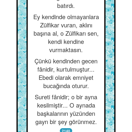
batırdı.
Ey kendinde olmayanlara
Zülfikar vuran, aklını
başına al, o Zülfikarı sen,
kendi kendine
vurmaktasın.
Çünkü kendinden gecen
fânidir, kurtulmuştur...
Ebedi olarak emniyet
bucağında oturur.
Sureti fânidir; o bir ayna
kesilmiştir... O aynada
başkalarının yüzünden
gayrı bir şey görünmez.
2140