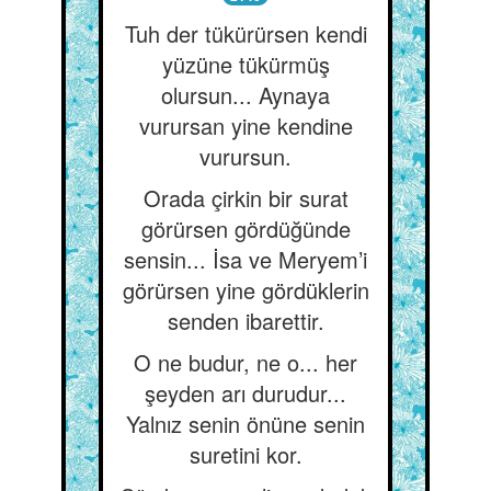
Tuh der tükürürsen kendi
yüzüne tükürmüş
olursun... Aynaya
vurursan yine kendine
vurursun.
Orada çirkin bir surat
görürsen gördüğünde
sensin... İsa ve Meryem’i
görürsen yine gördüklerin
senden ibarettir.
O ne budur, ne o... her
şeyden arı durudur...
Yalnız senin önüne senin
suretini kor.