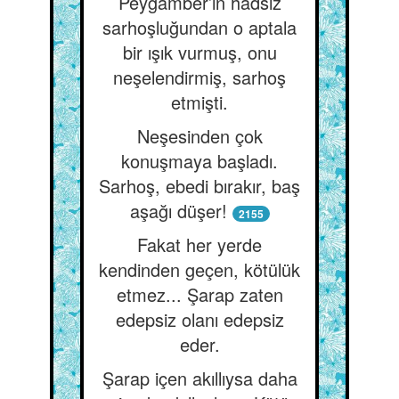
Peygamber’in hadsiz
sarhoşluğundan o aptala
bir ışık vurmuş, onu
neşelendirmiş, sarhoş
etmişti.
Neşesinden çok
konuşmaya başladı.
Sarhoş, ebedi bırakır, baş
aşağı düşer!
2155
Fakat her yerde
kendinden geçen, kötülük
etmez... Şarap zaten
edepsiz olanı edepsiz
eder.
Şarap içen akıllıysa daha