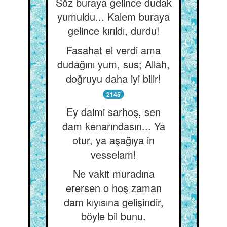
Söz buraya gelince dudak
yumuldu... Kalem buraya
gelince kırıldı, durdu!
Fasahat el verdi ama
dudağını yum, sus; Allah,
doğruyu daha iyi bilir!
2145
Ey daimi sarhoş, sen
dam kenarındasın... Ya
otur, ya aşağıya in
vesselam!
Ne vakit muradına
erersen o hoş zaman
dam kıyısına gelişindir,
böyle bil bunu.