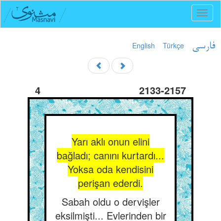
Toggl
naviga
English
Türkçe
فارسی
4
2133-2157
Yarı aklı onun elini
bağladı; canını kurtardı...
Yoksa oda kendisini
perişan ederdi.
Sabah oldu o dervişler
eksilmişti... Evlerinden bir