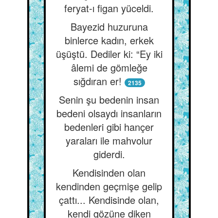
feryat-ı figan yüceldi.
Bayezid huzuruna
binlerce kadın, erkek
üşüştü. Dediler ki: “Ey iki
âlemi de gömleğe
sığdıran er!
2135
Senin şu bedenin insan
bedeni olsaydı insanların
bedenleri gibi hançer
yaraları ile mahvolur
giderdi.
Kendisinden olan
kendinden geçmişe gelip
çattı... Kendisinde olan,
kendi gözüne diken