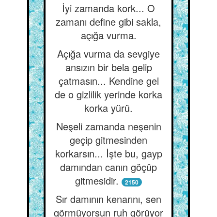
İyi zamanda kork... O
zamanı define gibi sakla,
açığa vurma.
Açığa vurma da sevgiye
ansızın bir bela gelip
çatmasın... Kendine gel
de o gizlilik yerinde korka
korka yürü.
Neşeli zamanda neşenin
geçip gitmesinden
korkarsın... İşte bu, gayp
damından canın göçüp
gitmesidir.
2150
Sır damının kenarını, sen
görmüyorsun ruh görüyor