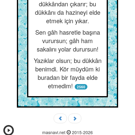
dükkândan çıkarır; bu
dükkânı da hazineyi elde
etmek için yıkar.
Sen gâh hasretle başına
vurursun; gâh ham
sakalını yolar durursun!
Yazıklar olsun; bu dükkân
benimdi. Kör müydüm ki
buradan bir fayda elde
etmedim!
2560
masnavi.net
2015-2026