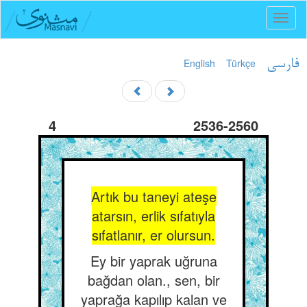
Toggl
naviga
English
Türkçe
فارسی
4
2536-2560
Artık bu taneyi ateşe
atarsın, erlik sıfatıyla
sıfatlanır, er olursun.
Ey bir yaprak uğruna
bağdan olan., sen, bir
yaprağa kapılıp kalan ve