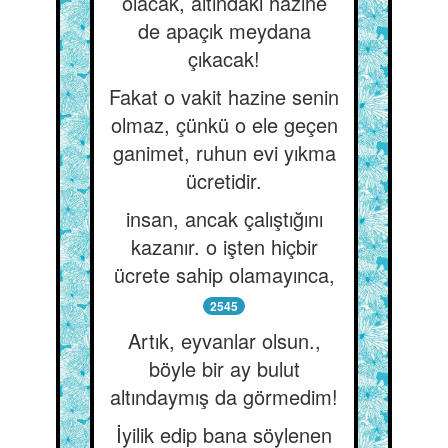
olacak, altındaki hazine
de apaçık meydana
çıkacak!
Fakat o vakit hazine senin
olmaz, çünkü o ele geçen
ganimet, ruhun evi yıkma
ücretidir.
insan, ancak çalıştığını
kazanır. o işten hiçbir
ücrete sahip olamayınca,
2545
Artık, eyvanlar olsun.,
böyle bir ay bulut
altındaymış da görmedim!
İyilik edip bana söylenen