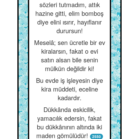
sözleri tutmadım, attık
hazine gitti, elim bomboş
diye elini ısırır, hayıflanır
durursun!
Meselâ; sen ücretle bir ev
kiralarsın, fakat o evi
satın alsan bile senin
mülkün değildir ki!
Bu evde iş işleyesin diye
kira müddeti, eceline
kadardır.
Dükkânda eskicilik,
yamacılık edersin, fakat
bu dükkânının altında iki
maden gömülüdür!
2550