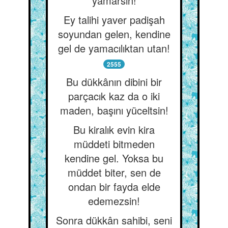
yamarsın!
Ey talihi yaver padişah
soyundan gelen, kendine
gel de yamacılıktan utan!
2555
Bu dükkânın dibini bir
parçacık kaz da o iki
maden, başını yüceltsin!
Bu kiralık evin kira
müddeti bitmeden
kendine gel. Yoksa bu
müddet biter, sen de
ondan bir fayda elde
edemezsin!
Sonra dükkân sahibi, seni