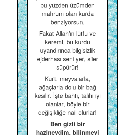
bu yüzden üzümden
mahrum olan kurda
benziyorsun.
Fakat Allah’ın lütfu ve
keremi, bu kurdu
uyandırınca bilgisizlik
ejderhası seni yer, siler
süpürür!
Kurt, meyvalarla,
ağaçlarla dolu bir bağ
kesilir. İşte bahtı, talihi iyi
olanlar, böyle bir
değişikliğe nail olurlar!
Ben gizli bir
hazineydim, bilinmeyi