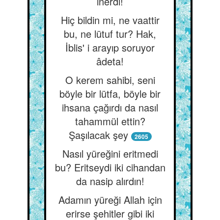
inerdi!
Hiç bildin mi, ne vaattir
bu, ne lütuf tur? Hak,
İblis' i arayıp soruyor
âdeta!
O kerem sahibi, seni
böyle bir lütfa, böyle bir
ihsana çağırdı da nasıl
tahammül ettin?
Şaşılacak şey
2605
Nasıl yüreğini eritmedi
bu? Eritseydi iki cihandan
da nasip alırdın!
Adamın yüreği Allah için
erirse şehitler gibi iki