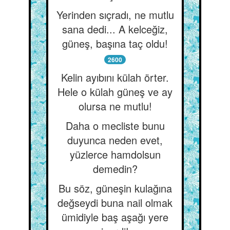
Yerinden sıçradı, ne mutlu
sana dedi... A kelceğiz,
güneş, başına taç oldu!
2600
Kelin ayıbını külah örter.
Hele o külah güneş ve ay
olursa ne mutlu!
Daha o mecliste bunu
duyunca neden evet,
yüzlerce hamdolsun
demedin?
Bu söz, güneşin kulağına
değseydi buna nail olmak
ümidiyle baş aşağı yere