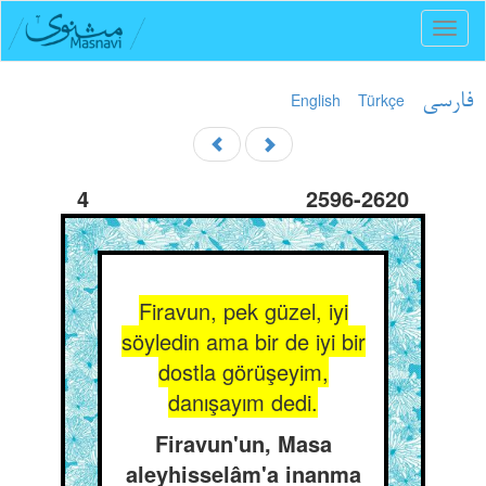
Toggl
naviga
English
Türkçe
فارسی
4
2596-2620
Firavun, pek güzel, iyi
söyledin ama bir de iyi bir
dostla görüşeyim,
danışayım dedi.
Firavun'un, Masa
aleyhisselâm'a inanma