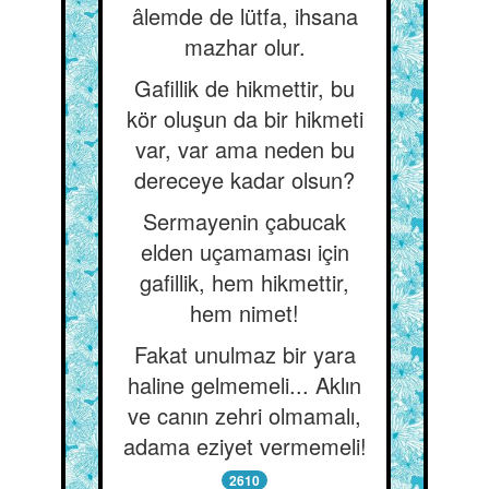
âlemde de lütfa, ihsana
mazhar olur.
Gafillik de hikmettir, bu
kör oluşun da bir hikmeti
var, var ama neden bu
dereceye kadar olsun?
Sermayenin çabucak
elden uçamaması için
gafillik, hem hikmettir,
hem nimet!
Fakat unulmaz bir yara
haline gelmemeli... Aklın
ve canın zehri olmamalı,
adama eziyet vermemeli!
2610