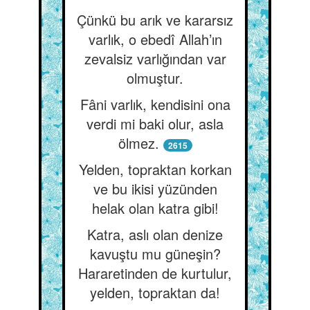
Çünkü bu arık ve kararsız
varlık, o ebedî Allah’ın
zevalsiz varlığından var
olmuştur.
Fâni varlık, kendisini ona
verdi mi baki olur, asla
ölmez.
2615
Yelden, topraktan korkan
ve bu ikisi yüzünden
helak olan katra gibi!
Katra, aslı olan denize
kavuştu mu güneşin?
Hararetinden de kurtulur,
yelden, topraktan da!