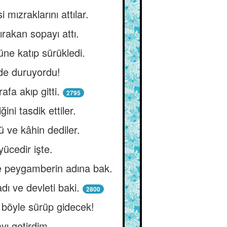
 mızraklarını attılar.
rakan sopayı attı.
üne katıp sürükledi.
nde duruyordu!
fa akıp gitti.
2795
ni tasdik ettiler.
ü ve kâhin dediler.
yücedir işte.
ile peygamberin adına bak.
dı ve devleti baki.
2800
 böyle sürüp gidecek!
yı getirdim.