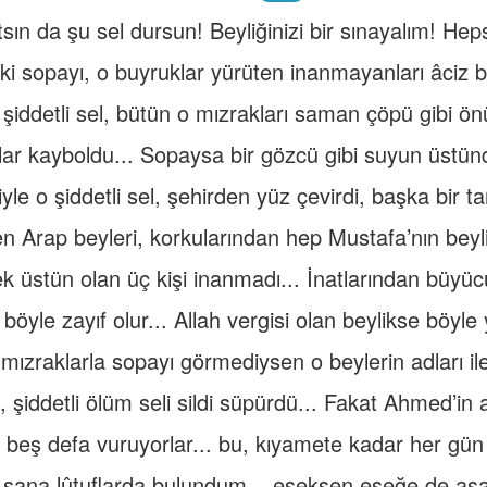
ın da şu sel dursun! Beyliğinizi bir sınayalım! Hepsi
ki sopayı, o buyruklar yürüten inanmayanları âciz bı
şiddetli sel, bütün o mızrakları saman çöpü gibi ön
ar kayboldu... Sopaysa bir gözcü gibi suyun üstü
e o şiddetli sel, şehirden yüz çevirdi, başka bir tara
n Arap beyleri, korkularından hep Mustafa’nın beyliği
ek üstün olan üç kişi inanmadı... İnatlarından büyüc
k böyle zayıf olur... Allah vergisi olan beylikse böyle 
o mızraklarla sopayı görmediysen o beylerin adları 
i, şiddetli ölüm seli sildi süpürdü... Fakat Ahmed’in a
beş defa vuruyorlar... bu, kıyamete kadar her gün
 sana lûtuflarda bulundum... eşeksen eşeğe de asa