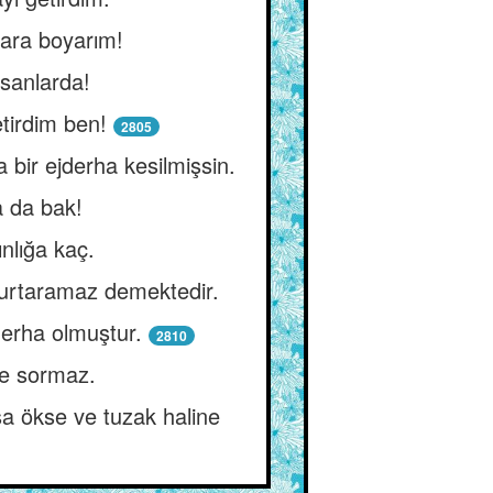
nlara boyarım!
sanlarda!
tirdim ben!
2805
 bir ejderha kesilmişsin.
a da bak!
nlığa kaç.
kurtaramaz demektedir.
erha olmuştur.
2810
ye sormaz.
şa ökse ve tuzak haline