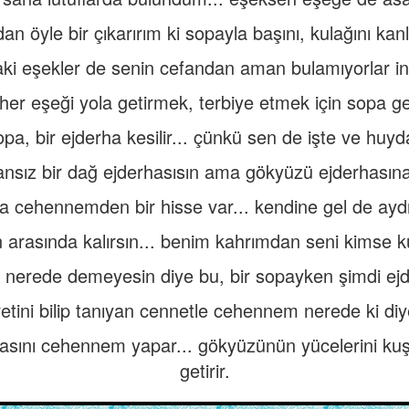
an öyle bir çıkarırım ki sopayla başını, kulağını ka
aki eşekler de senin cefandan aman bulamıyorlar in
her eşeği yola getirmek, terbiye etmek için sopa ge
pa, bir ejderha kesilir... çünkü sen de işte ve huyda
sız bir dağ ejderhasısın ama gökyüzü ejderhasın
 cehennemden bir hisse var... kendine gel de aydı
n arasında kalırsın... benim kahrımdan seni kimse 
 nerede demeyesin diye bu, bir sopayken şimdi ejd
retini bilip tanıyan cennetle cehennem nerede ki di
orasını cehennem yapar... gökyüzünün yücelerini ku
getirir.