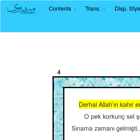
Contents
Trans.
Disp. Sty
4
Derhal Allah’ın kahır e
O pek korkunç sel şe
Sınama zamanı gelmişti.