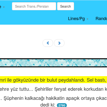
le
Search
Lines/Pg
Rand
mri ile gökyüzünde bir bulut peydahlandı. Sel bastı,
hre yüz tuttu... Şehirliler feryat ederek korkudan 
.. Şüphenin kalkacağı hakikatin apaçık ortaya çık
dedi ki:
2790