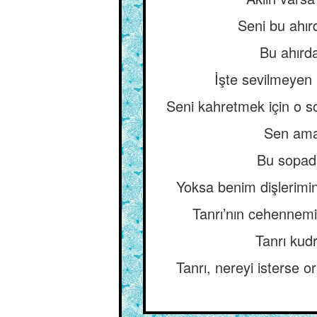
Seni bu ahırd
Bu ahırd
İşte sevilmeyen 
Seni kahretmek için o so
Sen aman
Bu sopada
Yoksa benim dişlerimi
Tanrı’nın cehennemi
Tanrı kud
Tanrı, nereyi isterse 