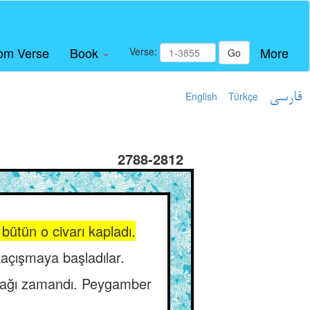
om Verse
Book
More
Verse:
Go
English
Türkçe
فارسی
2788-2812
 bütün o civarı kapladı.
kaçışmaya başladılar.
acağı zamandı. Peygamber