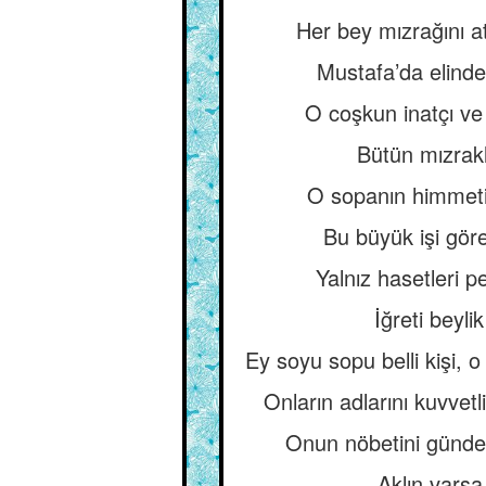
Her bey mızrağını ats
Mustafa’da elinde
O coşkun inatçı ve 
Bütün mızrakl
O sopanın himmetiyl
Bu büyük işi göre
Yalnız hasetleri p
İğreti beyli
Ey soyu sopu belli kişi, 
Onların adlarını kuvvetl
Onun nöbetini günde 
Aklın varsa