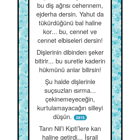
bu diş ağrısı cehennem,
ejderha dersin. Yahut da
tükürdüğünü bal haline
kor... bu, cennet ve
cennet elbiseleri dersin!
Dişlerinin dibinden şeker
bitirir... bu suretle kaderin
hükmünü anlar bilirsin!
Şu halde dişlerinle
suçsuzları ısırma...
çekinemeyeceğin,
kurtulamayacağın silleyi
düşün.
2815
Tanrı Nil’i Kıpti’lere kan
haline getirdi... İsrail