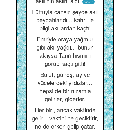
akıllının aklını aldı.
2820
Lûtfuyla cansız şeyde akıl
peydahlandı... kahrı ile
bilgi akıllardan kaçtı!
Emriyle oraya yağmur
gibi akıl yağdı... bunun
aklıysa Tanrı hışmını
görüp kaçtı gitti!
Bulut, güneş, ay ve
yücelerdeki yıldızlar...
hepsi de bir nizamla
gelirler, giderler.
Her biri, ancak vaktinde
gelir... vaktini ne geciktirir,
ne de erken gelip çatar.