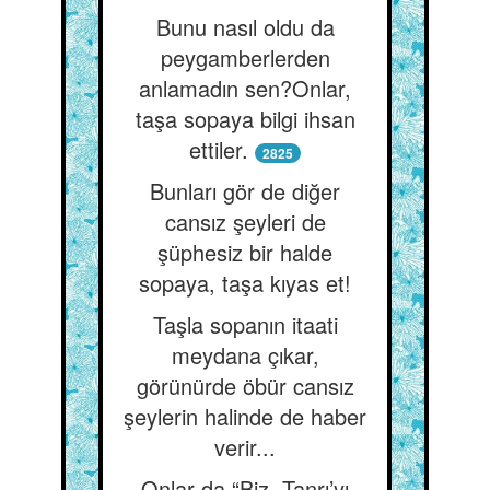
Bunu nasıl oldu da
peygamberlerden
anlamadın sen?Onlar,
taşa sopaya bilgi ihsan
ettiler.
2825
Bunları gör de diğer
cansız şeyleri de
şüphesiz bir halde
sopaya, taşa kıyas et!
Taşla sopanın itaati
meydana çıkar,
görünürde öbür cansız
şeylerin halinde de haber
verir...
Onlar da “Biz, Tanrı’yı