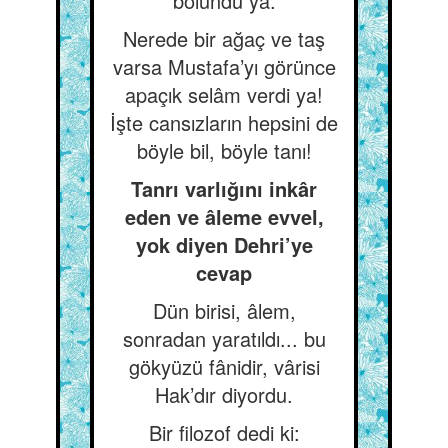
bölündü ya.
Nerede bir ağaç ve taş
varsa Mustafa’yı görünce
apaçık selâm verdi ya!
İşte cansızların hepsini de
böyle bil, böyle tanı!
Tanrı varlığını inkâr
eden ve âleme evvel,
yok diyen Dehri’ye
cevap
Dün birisi, âlem,
sonradan yaratıldı... bu
gökyüzü fânidir, vârisi
Hak’dır diyordu.
Bir filozof dedi ki: