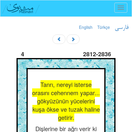
Toggl
naviga
English
Türkçe
فارسی
4
2812-2836
Tanrı, nereyi isterse
orasını cehennem yapar...
gökyüzünün yücelerini
kuşa ökse ve tuzak haline
getirir.
Dişlerine bir ağrı verir ki