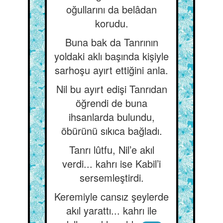
oğullarını da belâdan
korudu.
Buna bak da Tanrının
yoldaki aklı başında kişiyle
sarhoşu ayırt ettiğini anla.
Nil bu ayırt edişi Tanrıdan
öğrendi de buna
ihsanlarda bulundu,
öbürünü sıkıca bağladı.
Tanrı lûtfu, Nil’e akıl
verdi... kahrı ise Kabil’i
sersemleştirdi.
Keremiyle cansız şeylerde
akıl yarattı... kahrı ile