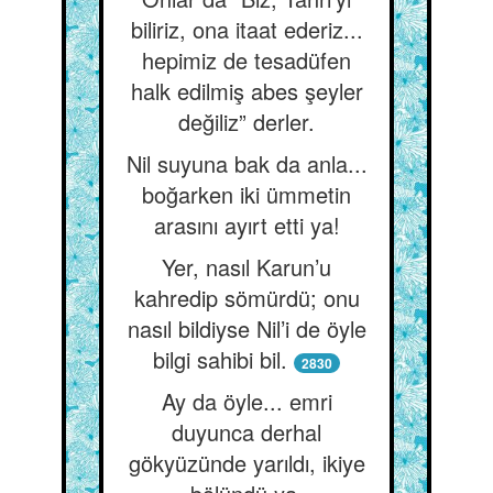
biliriz, ona itaat ederiz...
hepimiz de tesadüfen
halk edilmiş abes şeyler
değiliz” derler.
Nil suyuna bak da anla...
boğarken iki ümmetin
arasını ayırt etti ya!
Yer, nasıl Karun’u
kahredip sömürdü; onu
nasıl bildiyse Nil’i de öyle
bilgi sahibi bil.
2830
Ay da öyle... emri
duyunca derhal
gökyüzünde yarıldı, ikiye