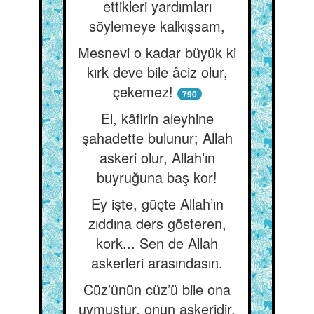
ettikleri yardımları
söylemeye kalkışsam,
Mesnevi o kadar büyük ki
kırk deve bile âciz olur,
çekemez!
790
El, kâfirin aleyhine
şahadette bulunur; Allah
askeri olur, Allah’ın
buyruğuna baş kor!
Ey işte, güçte Allah’ın
zıddına ders gösteren,
kork... Sen de Allah
askerleri arasındasın.
Cüz’ünün cüz’ü bile ona
uymuştur, onun askeridir.