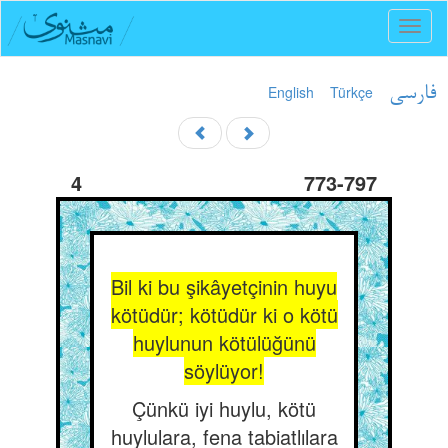
Toggl
naviga
English
Türkçe
فارسی
4
773-797
Bil ki bu şikâyetçinin huyu
kötüdür; kötüdür ki o kötü
huylunun kötülüğünü
söylüyor!
Çünkü iyi huylu, kötü
huylulara, fena tabiatlılara