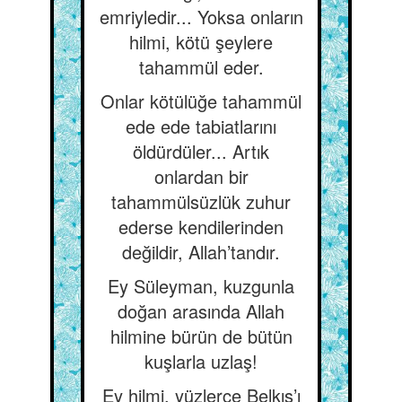
emriyledir... Yoksa onların
hilmi, kötü şeylere
tahammül eder.
Onlar kötülüğe tahammül
ede ede tabiatlarını
öldürdüler... Artık
onlardan bir
tahammülsüzlük zuhur
ederse kendilerinden
değildir, Allah’tandır.
Ey Süleyman, kuzgunla
doğan arasında Allah
hilmine bürün de bütün
kuşlarla uzlaş!
Ey hilmi, yüzlerce Belkıs’ı