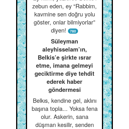
zebun eden, ey “Rabbim,
kavmine sen doğru yolu
göster, onlar bilmiyorlar”
diyen!
780
Süleyman
aleyhisselam’ın,
Belkis’e şirkte ısrar
etme, imana gelmeyi
geciktirme diye tehdit
ederek haber
göndermesi
Belkıs, kendine gel, aklını
başına topla... Yoksa fena
olur. Askerin, sana
düşman kesilir, senden