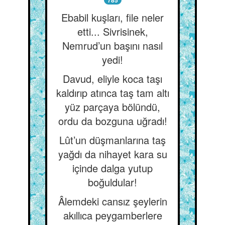
785
Ebabil kuşları, file neler
etti... Sivrisinek,
Nemrud’un başını nasıl
yedi!
Davud, eliyle koca taşı
kaldırıp atınca taş tam altı
yüz parçaya bölündü,
ordu da bozguna uğradı!
Lût’un düşmanlarına taş
yağdı da nihayet kara su
içinde dalga yutup
boğuldular!
Âlemdeki cansız şeylerin
akıllıca peygamberlere