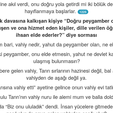
sine akıl verdi, onu doğru yola getirdi mi iki bölük d
hayıflanmaya başlarlar.
1225
k davasına kalkışan kişiye “Doğru peygamber o
şen ve ona hizmet eden kişiler, dille verilen 
ihsan elde ederler?” diye sorması
m bari, vahiy nedir, yahut da peygamber olan, ne e
ki peygamber, onu elde etmesin, yahut ne devlet k
ulaşmış bulunmasın?
re gelen vahiy, Tanrı sırlarının hazinesi değil, bal
vahiyden de aşağı değil ya.
arısına vahiy etti” ayetine gelince onun vahiy evi tatlı
ulu Tanrı’nın vahiy nuru ile alemi mum ve balla do
 “Biz onu ululadık” dendi. İnsan yücelere gitmede.