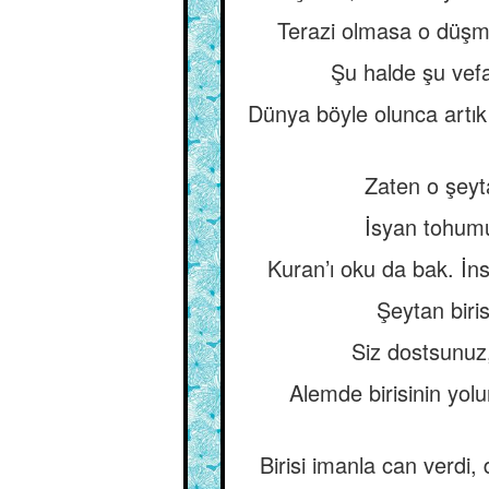
Terazi olmasa o düşma
Şu halde şu vefa
Dünya böyle olunca artık 
Zaten o şeyt
İsyan tohumu
Kuran’ı oku da bak. İns
Şeytan biri
Siz dostsunuz,
Alemde birisinin yolun
Birisi imanla can verdi,