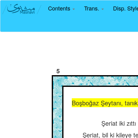
Contents
Trans.
Disp. Sty
5
Boşboğaz Şeytanı, tanık
Şeriat iki zıt
Şeriat, bil ki kiley