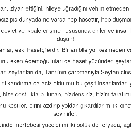
n, ziyan ettiğini, hileye uğradığını vehim etmeden
sız pis dünyada ne varsa hep hasettir, hep düşman
devlet ve ikbale erişme hususunda cinler ve insanl
düşün!
anlar, eski hasetçilerdir. Bir an bile yol kesmeden 
nu eken Ademoğulluları da haset yüzünden şeytan
an şeytanları da, Tanrı’nın çarpmasıyla Şeytan cin
sini kandırma da aciz oldu mu bu çeşit insanlardan y
 bize dostlukta bulunan, bizdensiniz, bizim tarafımız
u kestiler, birini azdırıp yoldan çıkardılar mı iki ci
sevinirler.
 dinde mertebesi yüceldi mi iki bölük de feryada, a