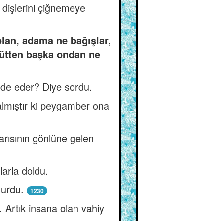
e dişlerini çiğnemeye
lan, adama ne bağışlar,
öğütten başka ondan ne
lde eder? Diye sordu.
almıştır ki peygamber ona
 arısının gönlüne gelen
larla doldu.
ldurdu.
1230
 Artık insana olan vahiy