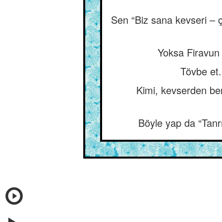
Sen “Biz sana kevseri –
Yoksa Firavun m
Tövbe et.
Kimi, kevserden be
Böyle yap da “Tanrı