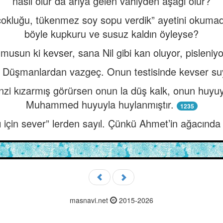
nasıl olur da arıya gelen vahiyden aşağı olur?
 çokluğu, tükenmez soy sopu verdik” ayetini okum
böyle kupkuru ve susuz kaldın öyleyse?
usun ki kevser, sana Nil gibi kan oluyor, pisleniyor
 Düşmanlardan vazgeç. Onun testisinde kevser su
nzi kızarmış görürsen onun la düş kalk, onun huyuy
Muhammed huyuyla huylanmıştır.
1235
 için sever” lerden sayıl. Çünkü Ahmet’in ağacında
masnavi.net
2015-2026