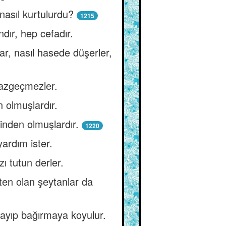
 nasıl kurtulurdu?
1215
dır, hep cefadır.
ar, nasıl hasede düşerler,
vazgeçmezler.
 olmuşlardır.
sinden olmuşlardır.
1220
ardım ister.
ı tutun derler.
nsten olan şeytanlar da
ğlayıp bağırmaya koyulur.