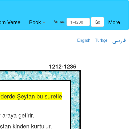
om Verse
Book
More
Verse:
Go
English
Türkçe
فارسی
1212-1236
ederde Şeytan bu suretle
 araya getirir.
ştan kinden kurtulur.