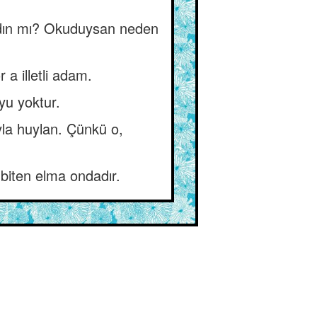
adın mı? Okuduysan neden
 a illetli adam.
yu yoktur.
la huylan. Çünkü o,
 biten elma ondadır.