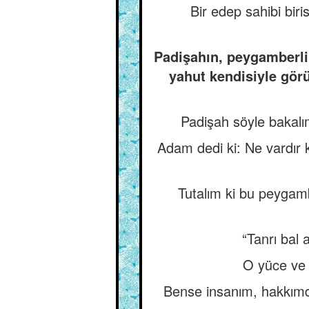
Bir edep sahibi biri
Padişahın, peygamberli
yahut kendisiyle görü
Padişah söyle bakalı
Adam dedi ki: Ne vardır 
Tutalım ki bu peygambe
“Tanrı bal 
O yüce ve 
Bense insanım, hakkımda