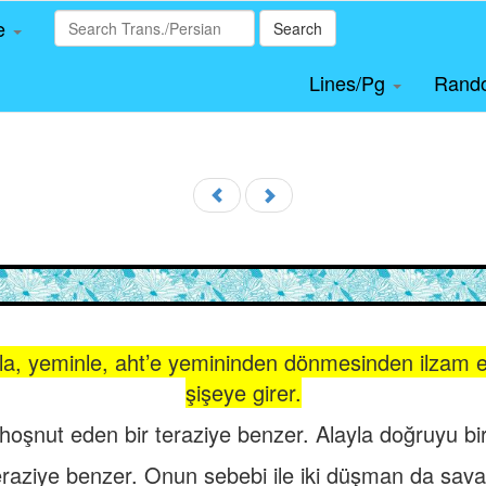
le
Search
Lines/Pg
Rand
la, yeminle, aht’e yemininden dönmesinden ilzam 
şişeye girer.
tı hoşnut eden bir teraziye benzer. Alayla doğruyu bir
e teraziye benzer. Onun sebebi ile iki düşman da sava