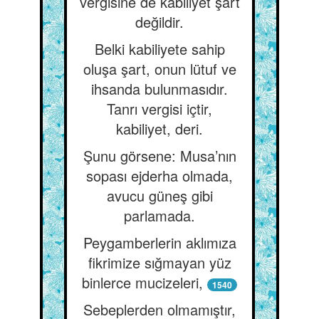
vergisine de kabiliyet şart
değildir.
Belki kabiliyete sahip
oluşa şart, onun lütuf ve
ihsanda bulunmasıdır.
Tanrı vergisi içtir,
kabiliyet, deri.
Şunu görsene: Musa’nın
sopası ejderha olmada,
avucu güneş gibi
parlamada.
Peygamberlerin aklımıza
fikrimize sığmayan yüz
binlerce mucizeleri,
1540
Sebeplerden olmamıştır,