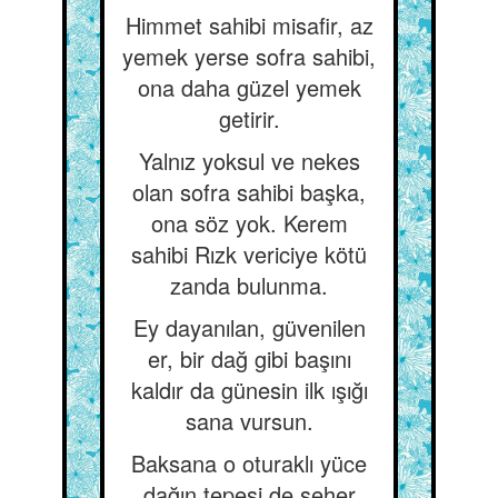
Himmet sahibi misafir, az
yemek yerse sofra sahibi,
ona daha güzel yemek
getirir.
Yalnız yoksul ve nekes
olan sofra sahibi başka,
ona söz yok. Kerem
sahibi Rızk vericiye kötü
zanda bulunma.
Ey dayanılan, güvenilen
er, bir dağ gibi başını
kaldır da günesin ilk ışığı
sana vursun.
Baksana o oturaklı yüce
dağın tepesi de seher