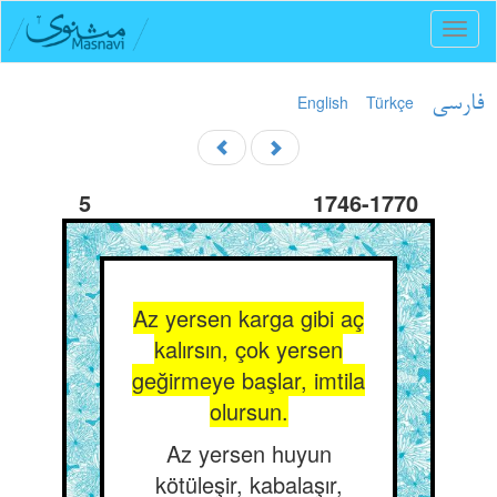
Toggl
naviga
English
Türkçe
فارسی
5
1746-1770
Az yersen karga gibi aç
kalırsın, çok yersen
geğirmeye başlar, imtila
olursun.
Az yersen huyun
kötüleşir, kabalaşır,