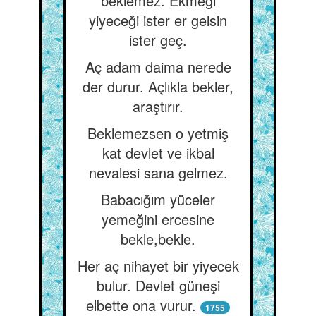
beklemez. Ekmeği
yiyeceği ister er gelsin
ister geç.
Aç adam daima nerede
der durur. Açlıkla bekler,
araştırır.
Beklemezsen o yetmiş
kat devlet ve ikbal
nevalesi sana gelmez.
Babacığım yüceler
yemeğini ercesine
bekle,bekle.
Her aç nihayet bir yiyecek
bulur. Devlet güneşi
elbette ona vurur.
1755