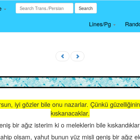
le
Search
Lines/Pg
Rand
sun, iyi gözler bile onu nazarlar. Çünkü güzelliğinin
kıskanacaklar.
niş bir ağız isterim ki o meleklerin bile kıskandıklar
sahip olsam, yahut bunun yüz misli geniş bir ağız e