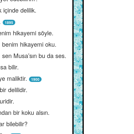
k içinde delilik.
.
1895
enim hikayemi söyle.
n benim hikayemi oku.
 sen Musa’sın bu da ses.
a bilir.
e maliktir.
1900
 delilidir.
ridir.
dan bir koku alsın.
 bilebilir?