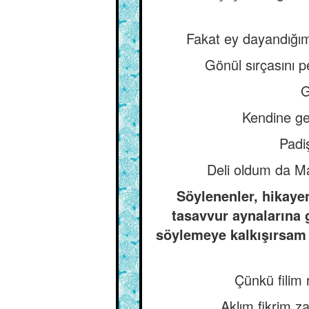
Fakat ey dayandığım
Gönül sırçasını p
G
Kendine gel
Padi
Deli oldum da Mah
Söylenenler, hikayen
tasavvur aynalarına 
söylemeye kalkışırsam u
Çünkü filim 
Aklım fikrim za