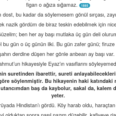
figan o ağıza sığamaz.
1885
 dost, bu kadar da söylemesem gönül sırçası, zayıf
ek nazik gördüm de biraz teskin edebilmek için nice
üzelim; ben her ay başı mutlaka üç gün deli oluru
 bu gün o üç günün ilki. Bu gün zafer günü; firuze
şahın derdine düşen her gönle anbean ay başı var
mut’un hikayesiyle Eyaz’ın vasıflarını söyleyemedim
in suretinden ibarettir, sureti anlayabilecekleri
göre söylenmiştir. Bu hikayenin haki katındaki
tancımdan baş da kaybolur, sakal da, kalem de.
yeter.
rüyada Hindistan’ı gördü. Köy harab oldu, haraçtan
yi olduktan sonra nasıl nazım düzebilir, kafiyeye ri