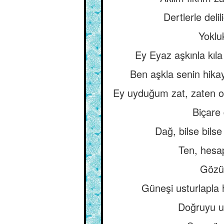
Dertlerle delili
Yokluk
Ey Eyaz aşkınla kıl
Ben aşkla senin hika
Ey uyduğum zat, zaten o
Biçare 
Dağ, bilse bilse
Ten, hesap
Gözü 
Güneşi usturlapla 
Doğruyu us