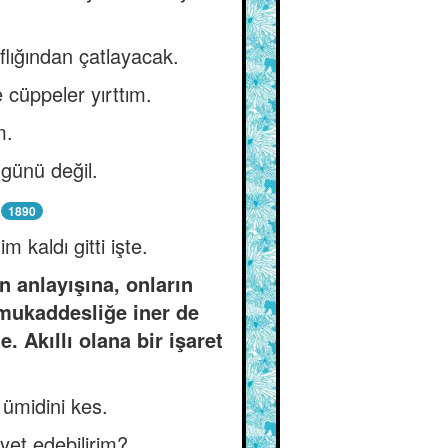
lığından çatlayacak.
 cüppeler yırttım.
m.
 günü değil.
.
1890
 kaldı gitti işte.
n anlayışına, onların
 mukaddesliğe iner de
 Akıllı olana bir işaret
 ümidini kes.
ayet edebilirim?