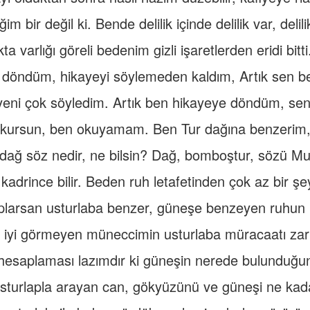
ğim bir değil ki. Bende delilik içinde delilik var, delili
ta varlığı göreli bedenim gizli işaretlerden eridi bitti
a döndüm, hikayeyi söylemeden kaldım, Artık sen b
yeni çok söyledim. Artık ben hikayeye döndüm, se
kursun, ben okuyamam. Ben Tur dağına benzerim,
dağ söz nedir, ne bilsin? Dağ, bomboştur, sözü Mus
 kadrince bilir. Beden ruh letafetinden çok az bir şey
larsan usturlaba benzer, güneşe benzeyen ruhun bir
iyi görmeyen müneccimin usturlaba müracaatı zaru
hesaplaması lazımdır ki güneşin nerede bulunduğun
turlapla arayan can, gökyüzünü ve güneşi ne kadar