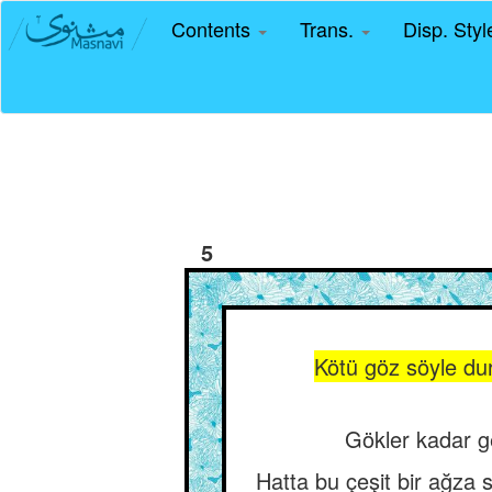
Contents
Trans.
Disp. Sty
5
Kötü göz söyle dur
Gökler kadar ge
Hatta bu çeşit bir ağza 