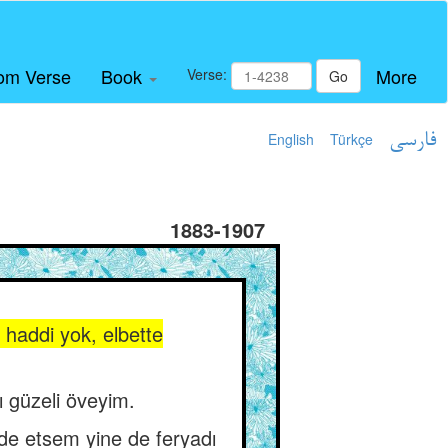
om Verse
Book
More
Verse:
Go
English
Türkçe
فارسی
1883-1907
 haddi yok, elbette
ı güzeli öveyim.
lde etsem yine de feryadı