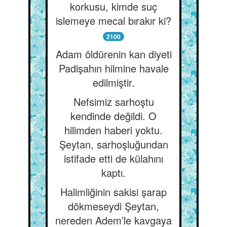
korkusu, kimde suç
islemeye mecal bırakır ki?
2100
Adam öldürenin kan diyeti
Padişahın hilmine havale
edilmiştir.
Nefsimiz sarhoştu
kendinde değildi. O
hilimden haberi yoktu.
Şeytan, sarhoşluğundan
istifade etti de külahını
kaptı.
Halimliğinin sakisi şarap
dökmeseydi Şeytan,
nereden Adem’le kavgaya