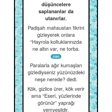
düşüncelere
saplananlar da
utanırlar.
Padişah mahsustan fikrini
gizleyerek onlara
“Hayrola koltuklarınızda
ne altın var, ne torba.
2080
Paralarla ağır kumaşları
gizlediyseniz yüzünüzdeki
neşe nerede? dedi.
Kök, gizlice ürer, kök verir
ama “Eseri, yüzlerinde
görünür” yaprağı
yemyeşildir.