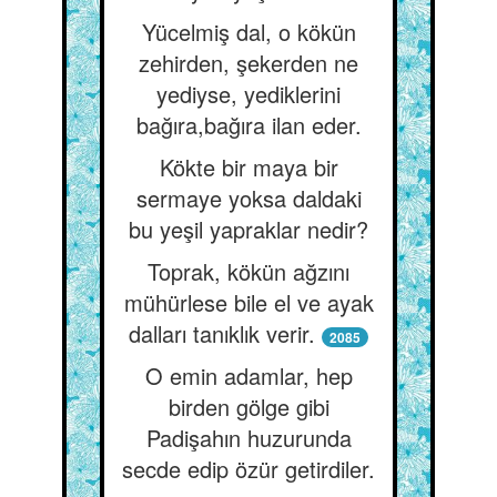
Yücelmiş dal, o kökün
zehirden, şekerden ne
yediyse, yediklerini
bağıra,bağıra ilan eder.
Kökte bir maya bir
sermaye yoksa daldaki
bu yeşil yapraklar nedir?
Toprak, kökün ağzını
mühürlese bile el ve ayak
dalları tanıklık verir.
2085
O emin adamlar, hep
birden gölge gibi
Padişahın huzurunda
secde edip özür getirdiler.