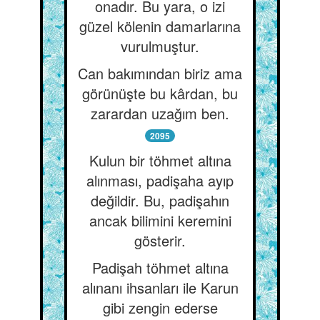
onadır. Bu yara, o izi
güzel kölenin damarlarına
vurulmuştur.
Can bakımından biriz ama
görünüşte bu kârdan, bu
zarardan uzağım ben.
2095
Kulun bir töhmet altına
alınması, padişaha ayıp
değildir. Bu, padişahın
ancak bilimini keremini
gösterir.
Padişah töhmet altına
alınanı ihsanları ile Karun
gibi zengin ederse